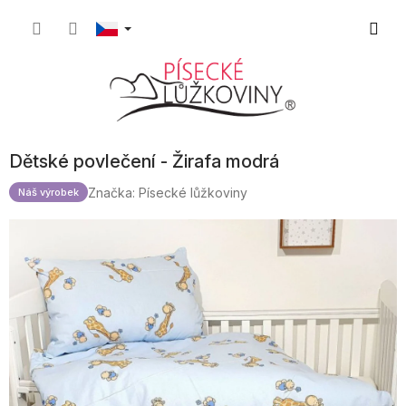
Přejít
Nákupn
na
obsah
košík
Dětské povlečení - Žirafa modrá
Značka:
Písecké lůžkoviny
Náš výrobek