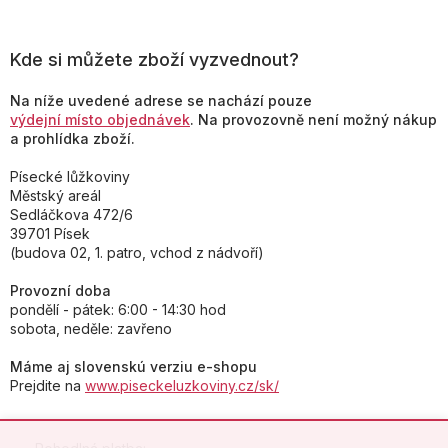
Kde si můžete zboží vyzvednout?
Na níže uvedené adrese se nachází pouze
výdejní místo objednávek
. Na provozovně není možný nákup
a prohlídka zboží.
Písecké lůžkoviny
Městský areál
Sedláčkova 472/6
39701 Písek
(budova 02, 1. patro, vchod z nádvoří)
Provozní doba
pondělí - pátek: 6:00 - 14:30 hod
sobota, neděle: zavřeno
Máme aj slovenskú verziu e-shopu
Prejdite na
www.piseckeluzkoviny.cz/sk/