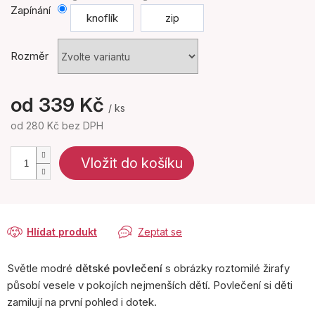
Zapínání
knoflík
zip
Rozměr
od
339 Kč
/ ks
od
280 Kč
bez DPH
Měrná
cena:
Vložit do košíku
Hlídat produkt
Zeptat se
Světle modré
dětské povlečení
s obrázky roztomilé žirafy
působí vesele v pokojích nejmenších dětí. Povlečení si děti
zamilují na první pohled i dotek.