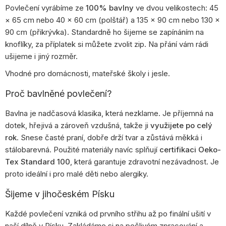
Povlečení vyrábíme ze
100% bavlny
ve dvou velikostech: 45
× 65 cm nebo 40 × 60 cm (polštář) a 135 × 90 cm nebo 130 ×
90 cm (přikrývka). Standardně ho šijeme se zapínáním na
knoflíky, za příplatek si můžete zvolit zip. Na přání vám rádi
ušijeme i jiný rozměr.
Vhodné pro domácnosti, mateřské školy i jesle.
Proč bavlněné povlečení?
Bavlna je nadčasová klasika, která nezklame. Je příjemná na
dotek, hřejivá a zároveň vzdušná, takže ji
využijete po celý
rok
. Snese časté praní, dobře drží tvar a zůstává měkká i
stálobarevná. Použité materiály navíc splňují
certifikaci Oeko-
Tex Standard 100
, která garantuje zdravotní nezávadnost. Je
proto ideální i pro malé děti nebo alergiky.
Šijeme v jihočeském Písku
Každé povlečení vzniká od prvního střihu až po finální ušití v
naší dílně v Písku. Zakládáme si na pečlivém zpracování a