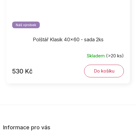
Náš výrobek
Polštář Klasik 40x60 - sada 2ks
Skladem
(>20 ks)
530 Kč
Do košíku
Z
á
p
Informace pro vás
a