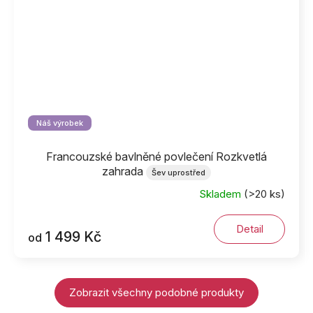
Náš výrobek
Francouzské bavlněné povlečení Rozkvetlá
zahrada
Šev uprostřed
Skladem
(>20 ks)
Detail
1 499 Kč
od
Zobrazit všechny podobné produkty