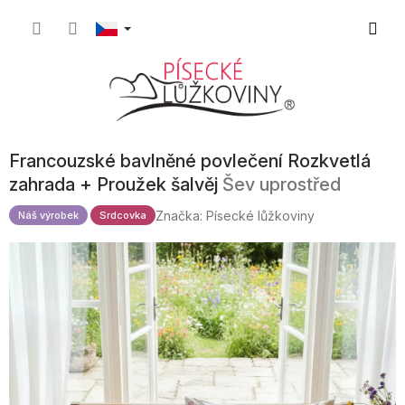
Přejít
Nákupn
na
obsah
košík
Francouzské bavlněné povlečení Rozkvetlá
zahrada + Proužek šalvěj
Šev uprostřed
Značka:
Písecké lůžkoviny
Náš výrobek
Srdcovka