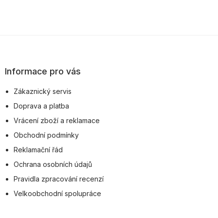
Z
á
p
Informace pro vás
a
Zákaznický servis
t
Doprava a platba
í
Vrácení zboží a reklamace
Obchodní podmínky
Reklamační řád
Ochrana osobních údajů
Pravidla zpracování recenzí
Velkoobchodní spolupráce