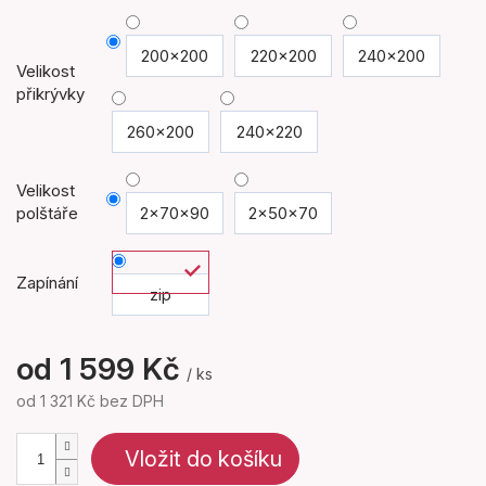
200x200
220x200
240x200
Velikost
přikrývky
260x200
240x220
Velikost
polštáře
2x70x90
2x50x70
Zapínání
zip
od
1 599 Kč
/ ks
od
1 321 Kč
bez DPH
Měrná
cena:
Vložit do košíku