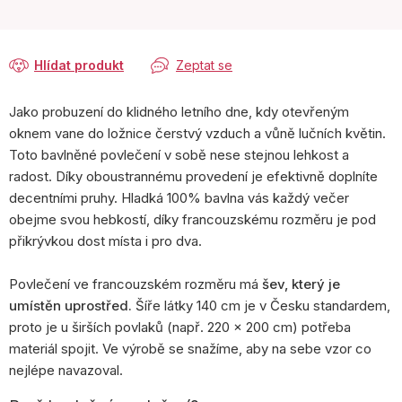
Hlídat produkt
Zeptat se
Jako probuzení do klidného letního dne, kdy otevřeným
oknem vane do ložnice čerstvý vzduch a vůně lučních květin.
Toto bavlněné povlečení v sobě nese stejnou lehkost a
radost. Díky oboustrannému provedení je efektivně doplníte
decentními pruhy.
Hladká 100% bavlna vás každý večer
obejme svou hebkostí, díky francouzskému rozměru je pod
přikrývkou dost místa i pro dva.
Povlečení ve francouzském rozměru má
šev, který je
umístěn uprostřed.
Šíře látky 140 cm je v Česku standardem,
proto je u širších povlaků (např. 220 × 200 cm) potřeba
materiál spojit. Ve výrobě se snažíme, aby na sebe vzor co
nejlépe navazoval.