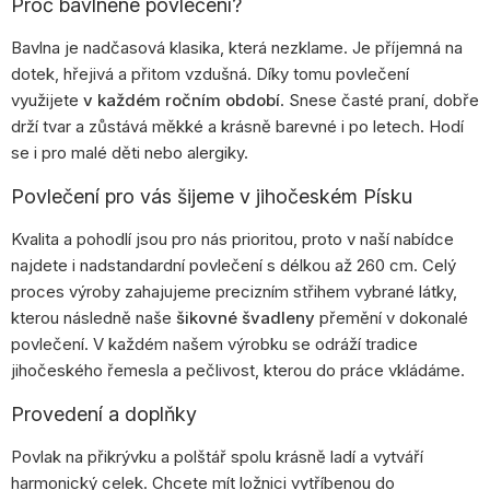
Proč bavlněné povlečení?
Bavlna je nadčasová klasika, která nezklame. Je příjemná na
dotek, hřejivá a přitom vzdušná. Díky tomu povlečení
využijete
v každém ročním období
. Snese časté praní, dobře
drží tvar a zůstává měkké a krásně barevné i po letech. Hodí
se i pro malé děti nebo alergiky.
Povlečení pro vás šijeme v jihočeském Písku
Kvalita a pohodlí jsou pro nás prioritou, proto v naší nabídce
najdete i nadstandardní povlečení s délkou až 260 cm. Celý
proces výroby zahajujeme precizním střihem vybrané látky,
kterou následně naše
šikovné švadleny
přemění v dokonalé
povlečení. V každém našem výrobku se odráží tradice
jihočeského řemesla a pečlivost, kterou do práce vkládáme.
Provedení a doplňky
Povlak na přikrývku a polštář spolu krásně ladí a vytváří
harmonický celek. Chcete mít ložnici vytříbenou do