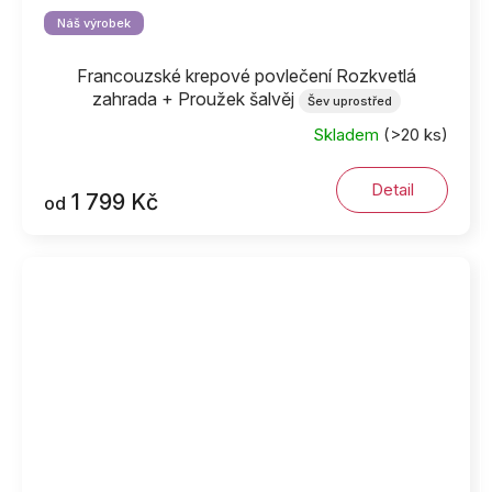
Náš výrobek
Francouzské krepové povlečení Rozkvetlá
zahrada + Proužek šalvěj
Šev uprostřed
Skladem
(>20 ks)
Detail
1 799 Kč
od