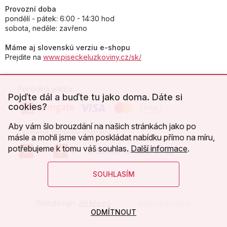
Provozní doba
pondělí - pátek: 6:00 - 14:30 hod
sobota, neděle: zavřeno
Máme aj slovenskú verziu e-shopu
Prejdite na
www.piseckeluzkoviny.cz/sk/
Pohodlná platba:
Pojďte dál a buďte tu jako doma. Dáte si
cookies?
Aby vám šlo brouzdání na našich stránkách jako po
Oblíbené způsoby dopravy:
másle a mohli jsme vám poskládat nabídku přímo na míru,
potřebujeme k tomu váš souhlas.
Další informace
.
SOUHLASÍM
Webdesign:
Jiří Mareš
Vytvořil Shoptet
ODMÍTNOUT