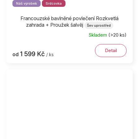
Náš výrobek
Srdcovka
Francouzské bavlněné povlečení Rozkvetlá
zahrada + Proužek šalvěj
Šev uprostřed
Skladem
(>20 ks)
Detail
1 599 Kč
od
/ ks