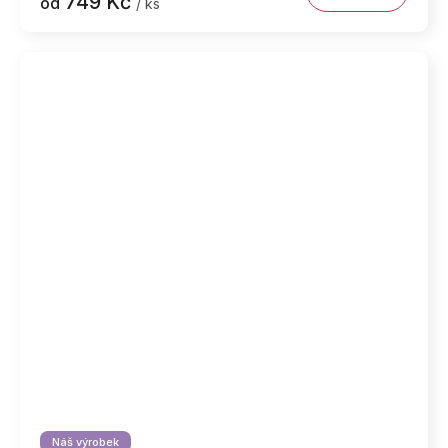
749 Kč
od
/ ks
Náš výrobek