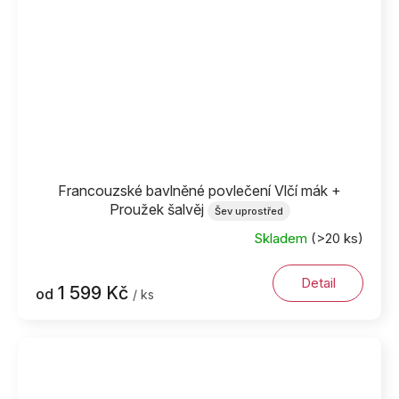
Francouzské bavlněné povlečení Vlčí mák +
Proužek šalvěj
Šev uprostřed
Skladem
(>20 ks)
Detail
1 599 Kč
od
/ ks