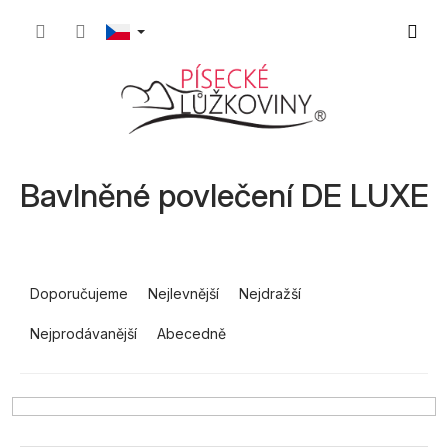
Přejít
Nákupn
na
obsah
košík
Bavlněné povlečení DE LUXE
Ř
a
Doporučujeme
Nejlevnější
Nejdražší
z
Nejprodávanější
Abecedně
e
n
í
p