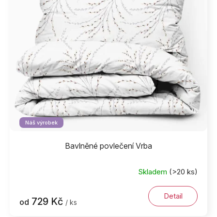
Náš výrobek
Bavlněné povlečení Vrba
Skladem
(>20 ks)
Detail
729 Kč
od
/ ks