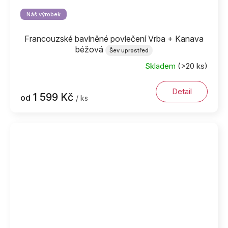
Náš výrobek
Francouzské bavlněné povlečení Vrba + Kanava
béžová
Šev uprostřed
Skladem
(>20 ks)
Detail
1 599 Kč
od
/ ks