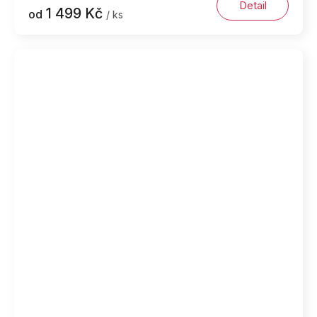
Detail
1 499 Kč
od
/ ks