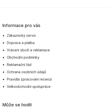
Z
á
p
Informace pro vás
a
Zákaznický servis
t
Doprava a platba
í
Vrácení zboží a reklamace
Obchodní podmínky
Reklamační řád
Ochrana osobních údajů
Pravidla zpracování recenzí
Velkoobchodní spolupráce
Může se hodit