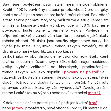
l
Bavlněné povlečení
patří stále mezi nejvíce oblíbené.
á
Kvalitní 100% bavlněný
materiál je totiž vhodný pro alergiky,
d
dobře odvádí pot a hodí se pro každé roční období.
Povlečení
a
z této sekce pochází
z výroby naší firmy
a zaručujeme vám
c
tím, že si kupujete
český výrobek
. Jde o
100% bavlněné
í
povlečení, hustě tkané z jemného vlákna. Povlečení je
p
příjemně měkké
a zaručí vám komfortní spánek v jakémkoliv
r
ročním období. Při tisku jsou použity pigmentové barvy. Na
v
k
výběr pak máte, s výjimkou francouzských rozměrů, ze
tří
y
druhů zapínání - knoflík, zip nebo kapsa.
v
Jelikož jako výrobci disponujeme tisíci kilometry látek, které
ý
držíme skladem, můžeme svým zákazníkům nejen nabídnout
p
velký výběr velikostí
, od klasických, prodloužených,
i
francouzských. Ale jako doplněk i
povlaky na polštář
ve 3
s
různých velikostech a stejném designu jako povlečení, takže
u
sladění ložnice dle vlastní fantazie nic nebrání. Nenašli jste
správnou velikost, která by vám vyhovovala? Zavolejte nám,
máme i
zakázkovou výrobu
nebo navštivte sekci
metráž
.
K dokonale sladěné posteli pak už patří jen kvalitní
froté
nebo
jersey
prostěradlo, nově vhodné i pro vyšší matrace do