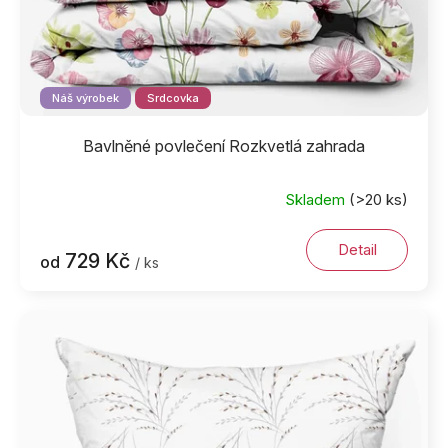
t
ů
Náš výrobek
Srdcovka
Bavlněné povlečení Rozkvetlá zahrada
Skladem
(>20 ks)
Detail
729 Kč
od
/ ks