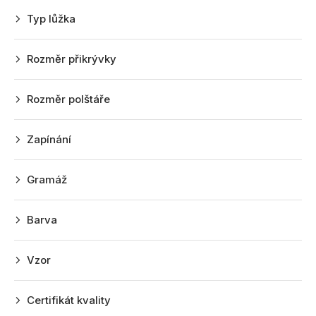
r
Typ lůžka
o
d
Rozměr přikrývky
u
k
Rozměr polštáře
t
ů
Zapínání
Gramáž
Barva
Vzor
Certifikát kvality