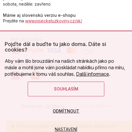
sobota, neděle: zavřeno
Máme aj slovenskú verziu e-shopu
Prejdite na
www.piseckeluzkoviny.cz/sk/
Pohodlná platba:
Pojďte dál a buďte tu jako doma. Dáte si
cookies?
Aby vám šlo brouzdání na našich stránkách jako po
Oblíbené způsoby dopravy:
másle a mohli jsme vám poskládat nabídku přímo na míru,
potřebujeme k tomu váš souhlas.
Další informace
.
SOUHLASÍM
Webdesign:
Jiří Mareš
Vytvořil Shoptet
ODMÍTNOUT
Copyright 2026
Písecké lůžkoviny
. Všechna práva
Všechny přijaté objednávky budeme expedovat
NASTAVENÍ
vyhrazena.
Upravit nastavení cookies