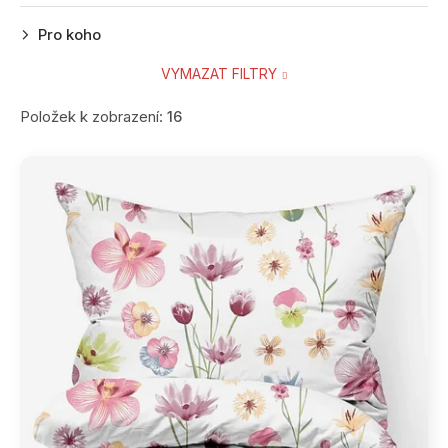
Pro koho
VYMAZAT FILTRY
Položek k zobrazení:
16
V
ý
p
i
s
p
r
o
d
u
k