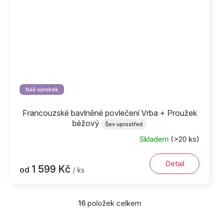
Náš výrobek
Francouzské bavlněné povlečení Vrba + Proužek
béžový
Šev uprostřed
Skladem
(>20 ks)
Detail
1 599 Kč
od
/ ks
16
položek celkem
O
v