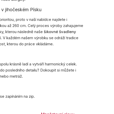
e v jihočeském Písku
prioritou, proto v naší nabídce najdete i
lkou až 260 cm. Celý proces výroby zahajujeme
tky, kterou následně naše
šikovné švadleny
í. V každém našem výrobku se odráží tradice
ost, kterou do práce vkládáme.
spolu krásně ladí a vytváří harmonický celek.
 do posledního detailu? Dokoupit si můžete i
 nebo metráž.
se zapínáním na zip.