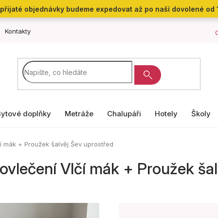
přijaté objednávky budeme expedovat až po naší dovolené od 
Kontakty
Bytové doplňky
Metráže
Chalupáři
Hotely
Školy
í mák + Proužek šalvěj
Šev uprostřed
ovlečení Vlčí mák + Proužek ša