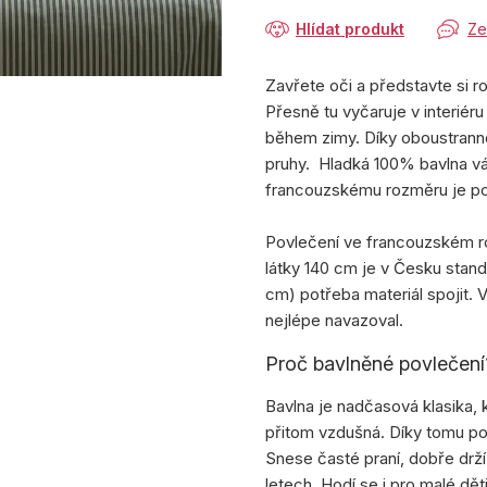
Hlídat produkt
Ze
Zavřete oči a představte si r
Přesně tu vyčaruje v interiér
během zimy. Díky oboustranné
pruhy.
Hladká 100% bavlna vá
francouzskému rozměru je pod
Povlečení ve francouzském 
látky 140 cm je v Česku stand
cm) potřeba materiál spojit.
nejlépe navazoval.
Proč bavlněné povlečení
Bavlna je nadčasová klasika, 
přitom vzdušná. Díky tomu po
Snese časté praní, dobře drží
letech. Hodí se i pro malé dět