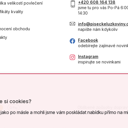
+420 608 164 138
lka velikostí povlečení
jsme tu pro vás Po-Pá 6:0
fikáty kvality
14:30
info@piseckeluzkoviny.
ocení obchodu
napište nám kdykoliv
akty
Facebook
odebírejte zajímavé novin
Instagram
inspirujte se novinkami
e si cookies?
Oblíbené způsoby doprav
jako po másle a mohli jsme vám poskládat nabídku přímo na mí