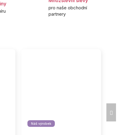
Množstevní slevy
iny
pro naše obchodní
íru
partnery
Další
produkt
Náš výrobek