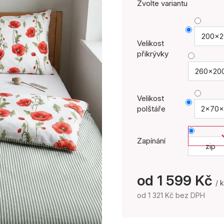
Zvolte variantu
200x2
Velikost
přikrývky
260x20
Velikost
polštáře
2x70x
Zapínání
zip
od
1 599 Kč
/ 
od
1 321 Kč
bez DPH
Měrná
cena: