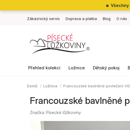
Přejít
Všechny 
na
obsah
Zákaznický servis
Doprava a platba
Blog
O nás
Přehled kolekcí
Ložnice
Dětský pokoj
Domů
Ložnice
Francouzské bavlněné povlečení Vlč
Francouzské bavlněné p
Značka:
Písecké lůžkoviny