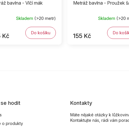
áž bavlna - Vlčí mák
Metráž bavlna - Proužek š
Skladem
(>20 metr)
Skladem
(>20 
Do košíku
Do koší
5 Kč
155 Kč
se hodit
Kontakty
s
Máte nějaké otázky k lůžkovi
Kontaktujte nás, rádi vám pora
 o produkty