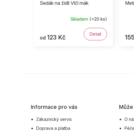
Sedák na židli Vlčí mák
Metr
Skladem
(>20 ks)
Detail
123 Kč
15
od
Z
á
p
a
Informace pro vás
Může 
t
í
Zákaznický servis
O ná
Doprava a platba
Péče