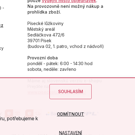
pouze
výdejní místo objednávek
.
Na provozovně není možný nákup a
0 -
prohlídka zboží.
Písecké lůžkoviny
cz
Městský areál
Sedláčkova 472/6
39701 Písek
(budova 02, 1. patro, vchod z nádvoří)
ky
Provozní doba
pondělí - pátek: 6:00 - 14:30 hod
sobota, neděle: zavřeno
Máme aj slovenskú verziu e-shopu
Prejdite na
SOUHLASÍM
www.piseckeluzkoviny.cz/sk/
y:
ODMÍTNOUT
ru, potřebujeme k
NASTAVENÍ