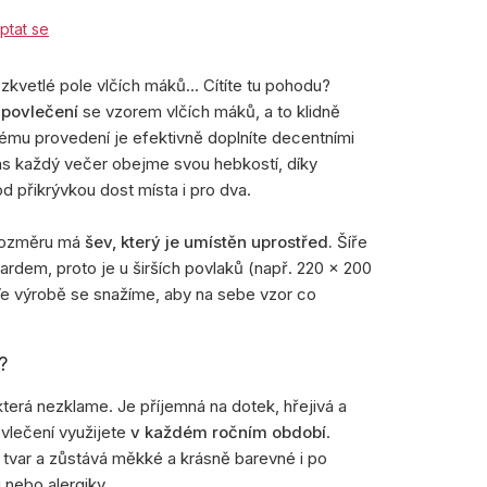
ptat se
ozkvetlé pole vlčích máků… Cítíte tu pohodu?
u
povlečení
se vzorem vlčích máků, a to klidně
mu provedení je efektivně doplníte decentními
s každý večer obejme svou hebkostí, díky
 přikrývkou dost místa i pro dva.
rozměru má
šev, který je umístěn uprostřed.
Šíře
ardem, proto je u širších povlaků (např. 220 × 200
 Ve výrobě se snažíme, aby na sebe vzor co
?
která nezklame. Je příjemná na dotek, hřejivá a
vlečení využijete
v každém ročním období
.
 tvar a zůstává měkké a krásně barevné i po
i nebo alergiky.