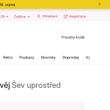
19. srpna
Přihlášení
Registrace
CZK
Čeština
Nákupní
Prázdný košík
košík
Retro
Poukazy
Novinky
Doprodej
Výrobky II. ja
lvěj
Šev uprostřed