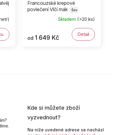
alvěj
Francouzské krepové
povlečení Vlčí mák
Šev
uprostřed
metr)
Skladem
(>20 ks)
ku
Detail
1 649 Kč
od
Kde si můžete zboží
vyzvednout?
nám?
díme.
Na níže uvedené adrese se nachází