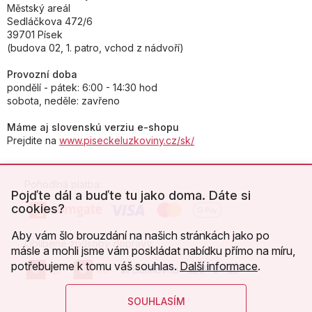
Městský areál
Sedláčkova 472/6
39701 Písek
(budova 02, 1. patro, vchod z nádvoří)
Provozní doba
pondělí - pátek: 6:00 - 14:30 hod
sobota, neděle: zavřeno
Máme aj slovenskú verziu e-shopu
Prejdite na
www.piseckeluzkoviny.cz/sk/
Pohodlná platba:
Pojďte dál a buďte tu jako doma. Dáte si
cookies?
Aby vám šlo brouzdání na našich stránkách jako po
Oblíbené způsoby dopravy:
másle a mohli jsme vám poskládat nabídku přímo na míru,
potřebujeme k tomu váš souhlas.
Další informace
.
SOUHLASÍM