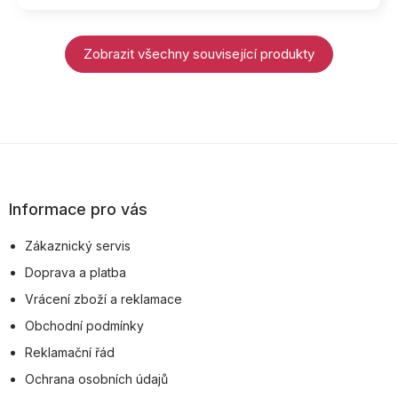
Zobrazit všechny související produkty
Z
á
p
Informace pro vás
a
Zákaznický servis
t
Doprava a platba
í
Vrácení zboží a reklamace
Obchodní podmínky
Reklamační řád
Ochrana osobních údajů