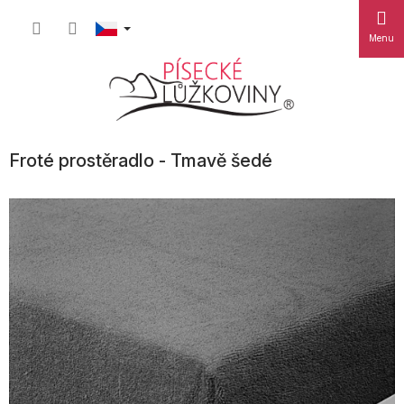
Přejít
Nákupn
na
obsah
košík
Froté prostěradlo - Tmavě šedé