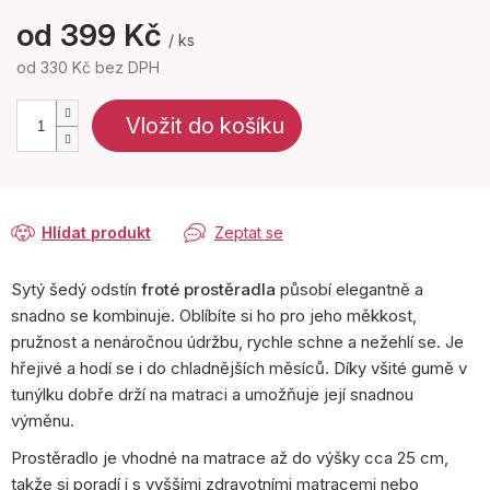
od
399 Kč
/ ks
od
330 Kč
bez DPH
Měrná
cena:
Vložit do košíku
Hlídat produkt
Zeptat se
Sytý šedý odstín
froté prostěradla
působí elegantně a
snadno se kombinuje. Oblíbíte si ho pro jeho měkkost,
pružnost a nenáročnou údržbu, rychle schne a nežehlí se. Je
hřejivé a hodí se i do chladnějších měsíců. Díky všité gumě v
tunýlku dobře drží na matraci a umožňuje její snadnou
výměnu.
Prostěradlo je vhodné na matrace až do výšky cca 25 cm,
takže si poradí i s vyššími zdravotními matracemi nebo