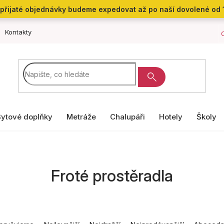
přijaté objednávky budeme expedovat až po naší dovolené od 
Kontakty
Bytové doplňky
Metráže
Chalupáři
Hotely
Školy
Froté prostěradla