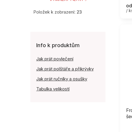
od
/ k
Položek k zobrazení:
23
Info k produktům
Jak prát povlečení
Jak prát polštáře a přikrývky
Jak prát ručníky a osušky
Tabulka velikostí
Fr
še