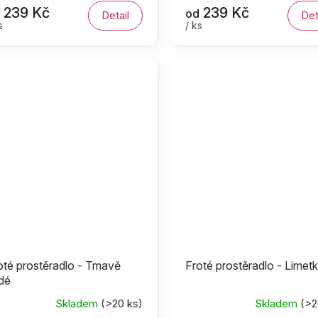
239 Kč
239 Kč
od
Detail
Det
s
/ ks
oté prostěradlo - Tmavě
Froté prostěradlo - Limet
dé
Skladem
(>20 ks)
Skladem
(>2