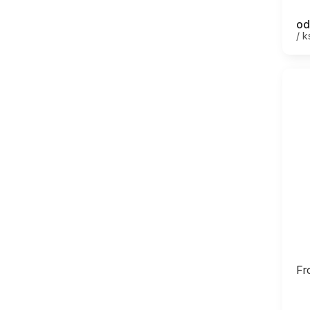
od
/ k
Fr