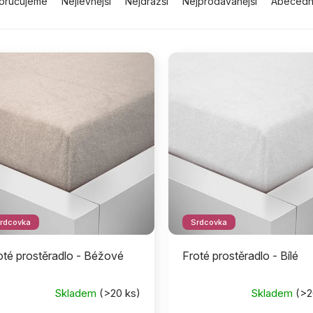
oručujeme
Nejlevnější
Nejdražší
Nejprodávanější
Abeced
rdcovka
Srdcovka
oté prostěradlo - Béžové
Froté prostěradlo - Bílé
Skladem
(>20 ks)
Skladem
(>2