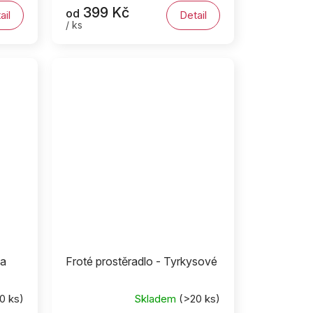
399 Kč
od
ail
Detail
/ ks
ka
Froté prostěradlo - Tyrkysové
0 ks)
Skladem
(>20 ks)