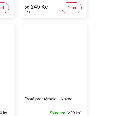
245 Kč
od
ail
Detail
/ ks
Froté prostěradlo - Kakao
0 ks)
Skladem
(>20 ks)