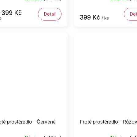
399 Kč
Detail
Det
399 Kč
/ ks
s
oté prostěradlo - Červené
Froté prostěradlo - Růžo