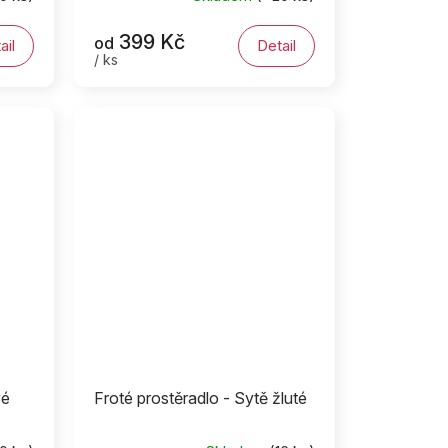
399 Kč
od
ail
Detail
/ ks
vé
Froté prostěradlo - Sytě žluté