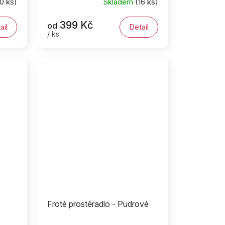
0 ks)
Skladem
(16 ks)
399 Kč
od
ail
Detail
/ ks
Froté prostěradlo - Pudrové