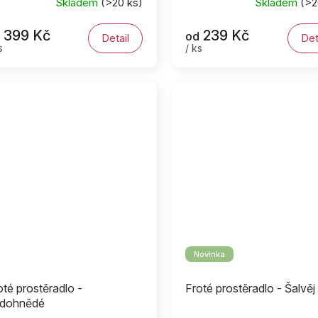
Skladem
(>20 ks)
Skladem
(>2
399 Kč
239 Kč
od
Detail
Det
s
/ ks
Novinka
oté prostěradlo -
Froté prostěradlo - Šalvěj
dohnědé