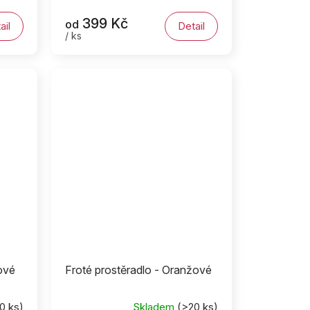
399 Kč
od
ail
Detail
/ ks
ové
Froté prostěradlo - Oranžové
0 ks)
Skladem
(>20 ks)