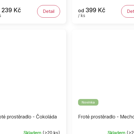
239 Kč
399 Kč
od
Detail
Det
s
/ ks
Novinka
oté prostěradlo - Čokoláda
Froté prostěradlo - Mech
Skladem
(>20 ks)
Skladem
(>2