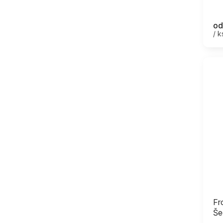
od
/ k
Fr
Še