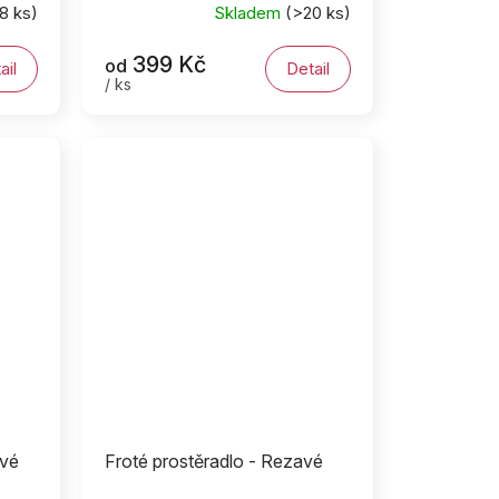
8 ks)
Skladem
(>20 ks)
399 Kč
od
ail
Detail
/ ks
ové
Froté prostěradlo - Rezavé