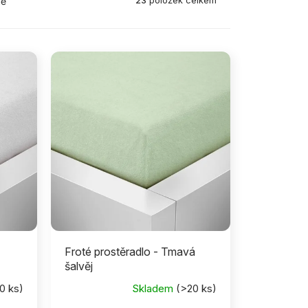
23
položek celkem
ně
Froté prostěradlo - Tmavá
šalvěj
0 ks)
Skladem
(>20 ks)