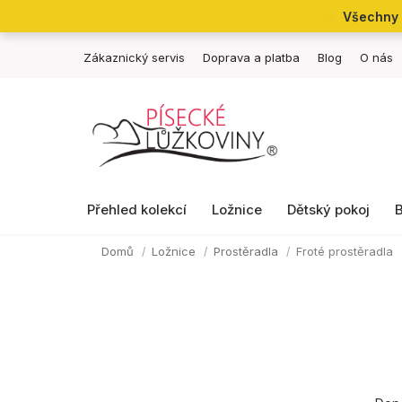
Přejít
Všechny 
na
obsah
Zákaznický servis
Doprava a platba
Blog
O nás
Přehled kolekcí
Ložnice
Dětský pokoj
Domů
Ložnice
Prostěradla
Froté prostěradla
P
Ř