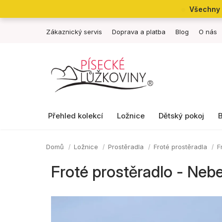
Přejít
Všechny 
na
obsah
Zákaznický servis
Doprava a platba
Blog
O nás
Přehled kolekcí
Ložnice
Dětský pokoj
Domů
Ložnice
Prostěradla
Froté prostěradla
F
Froté prostěradlo - Ne