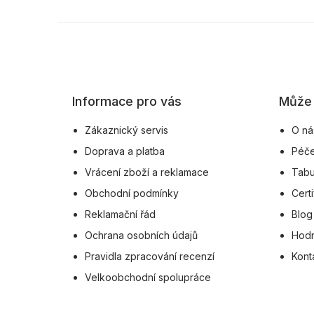
Z
á
p
a
Informace pro vás
Může 
t
í
Zákaznický servis
O ná
Doprava a platba
Péče
Vrácení zboží a reklamace
Tabu
Obchodní podmínky
Certi
Reklamační řád
Blog
Ochrana osobních údajů
Hodn
Pravidla zpracování recenzí
Kont
Velkoobchodní spolupráce