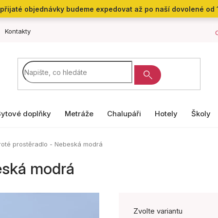
přijaté objednávky budeme expedovat až po naší dovolené od 
Kontakty
Bytové doplňky
Metráže
Chalupáři
Hotely
Školy
roté prostěradlo - Nebeská modrá
beská modrá
Zvolte variantu