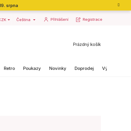
19. srpna
Přihlášení
Registrace
CZK
Čeština
Nákupní
Prázdný košík
košík
Retro
Poukazy
Novinky
Doprodej
Výrobky II. ja