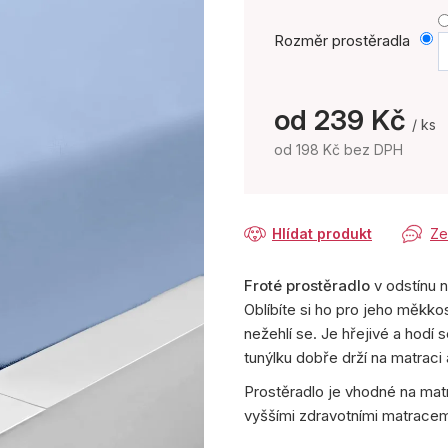
Rozměr prostěradla
od
239 Kč
/ ks
od
198 Kč
bez DPH
Měrná
cena:
Hlídat produkt
Ze
Froté prostěradlo
v odstínu 
Oblíbíte si ho pro jeho měkko
nežehlí se. Je hřejivé a hodí 
tunýlku dobře drží na matrac
Prostěradlo je vhodné na matr
vyššími zdravotními matracem