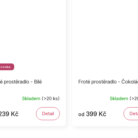
dcovka
é prostěradlo - Bílé
Froté prostěradlo - Čokol
Skladem
(>20 ks)
Skladem
(>2
239 Kč
399 Kč
Detail
Deta
od