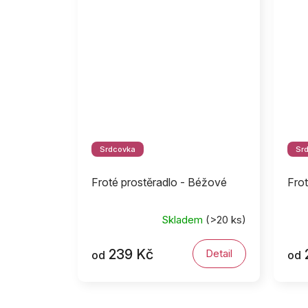
Srdcovka
Sr
Froté prostěradlo - Béžové
Frot
Skladem
(>20 ks)
239 Kč
Detail
od
od