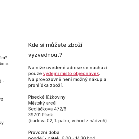
Kde si můžete zboží
vyzvednout?
nám?
díme.
Na níže uvedené adrese se nachází
pouze
výdejní místo objednávek
.
Na provozovně není možný nákup a
0 -
prohlídka zboží.
Písecké lůžkoviny
cz
Městský areál
Sedláčkova 472/6
39701 Písek
(budova 02, 1. patro, vchod z nádvoří)
ky
Provozní doba
pondělí - pátek: 6:00 - 14:30 hod