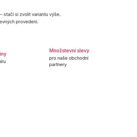
stačí si zvolit variantu výše.
revných provedení.
Množstevní slevy
iny
pro naše obchodní
íru
partnery