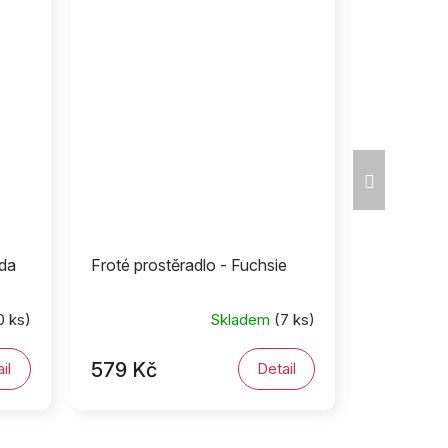
Další
produkt
áda
Froté prostěradlo - Fuchsie
0 ks)
Skladem
(7 ks)
579 Kč
il
Detail