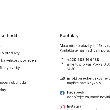
se hodit
Kontakty
s
Máte nějaké otázky k lůžkovi
Kontaktujte nás, rádi vám pora
 o produkty
+420 608 164 138
lka velikostí povlečení
jsme tu pro vás Po-Pá 6:0
fikáty kvality
14:30
info@piseckeluzkoviny.
ocení obchodu
napište nám kdykoliv
akty
Facebook
odebírejte zajímavé novin
Instagram