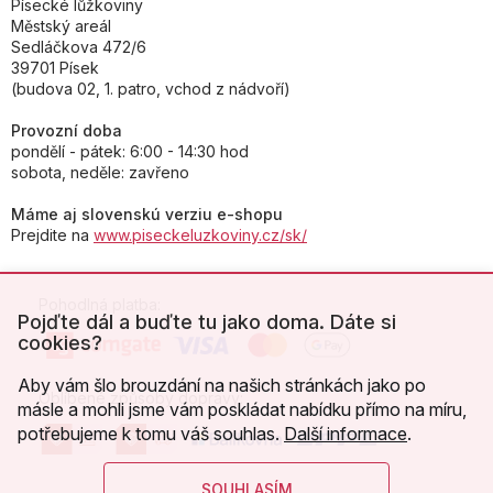
Písecké lůžkoviny
Městský areál
Sedláčkova 472/6
39701 Písek
(budova 02, 1. patro, vchod z nádvoří)
Provozní doba
pondělí - pátek: 6:00 - 14:30 hod
sobota, neděle: zavřeno
Máme aj slovenskú verziu e-shopu
Prejdite na
www.piseckeluzkoviny.cz/sk/
Pohodlná platba:
Pojďte dál a buďte tu jako doma. Dáte si
cookies?
Aby vám šlo brouzdání na našich stránkách jako po
Oblíbené způsoby dopravy:
másle a mohli jsme vám poskládat nabídku přímo na míru,
potřebujeme k tomu váš souhlas.
Další informace
.
SOUHLASÍM