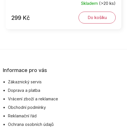
Skladem
(>20 ks)
299 Kč
Do košíku
Z
á
p
Informace pro vás
a
Zákaznický servis
t
Doprava a platba
í
Vrácení zboží a reklamace
Obchodní podmínky
Reklamační řád
Ochrana osobních údajů