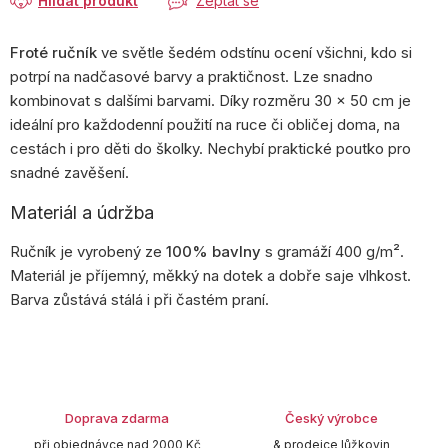
Hlídat produkt
Zeptat se
Froté ručník
ve světle šedém odstínu ocení všichni, kdo si
potrpí na nadčasové barvy a praktičnost. Lze snadno
kombinovat s dalšími barvami. Díky rozměru 30 × 50 cm je
ideální pro každodenní použití na ruce či obličej doma, na
cestách i pro děti do školky. Nechybí praktické poutko pro
snadné zavěšení.
Materiál a údržba
Ručník je vyrobený ze
100% bavlny
s gramáží 400 g/m².
Materiál je příjemný, měkký na dotek a dobře saje vlhkost.
Barva zůstává stálá i při častém praní.
Doprava zdarma
Český výrobce
při objednávce nad 2000 Kč
& prodejce lůžkovin