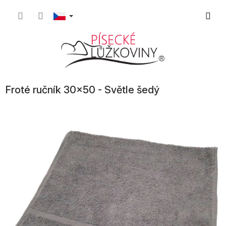
Přejít
Nákupn
na
obsah
košík
Froté ručník 30x50 - Světle šedý