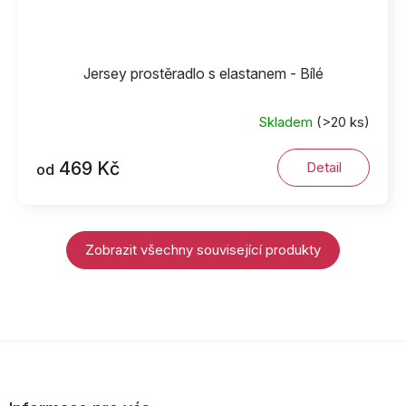
Jersey prostěradlo s elastanem - Bílé
Skladem
(>20 ks)
469 Kč
Detail
od
Zobrazit všechny související produkty
Z
á
p