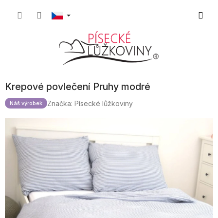
Přejít
Nákupn
na
obsah
košík
Krepové povlečení Pruhy modré
Značka:
Písecké lůžkoviny
Náš výrobek