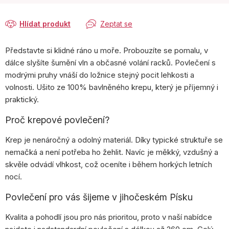
Hlídat produkt
Zeptat se
Představte si klidné ráno u moře. Probouzíte se pomalu, v
dálce slyšíte šumění vln a občasné volání racků. Povlečení s
modrými pruhy vnáší do ložnice stejný pocit lehkosti a
volnosti. Ušito ze 100% bavlněného krepu, který je příjemný i
praktický.
Proč krepové povlečení?
Krep je nenáročný a odolný materiál. Díky typické struktuře se
nemačká a není potřeba ho žehlit. Navíc je měkký, vzdušný a
skvěle odvádí vlhkost, což oceníte i během horkých letních
nocí.
Povlečení pro vás šijeme v jihočeském Písku
Kvalita a pohodlí jsou pro nás prioritou, proto v naší nabídce