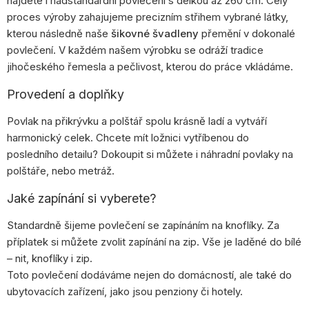
najdete i nadstandardní povlečení s délkou až 260 cm. Celý
proces výroby zahajujeme precizním střihem vybrané látky,
kterou následně naše
šikovné švadleny
přemění v dokonalé
povlečení. V každém našem výrobku se odráží tradice
jihočeského řemesla a pečlivost, kterou do práce vkládáme.
Provedení a doplňky
Povlak na přikrývku a polštář spolu krásně ladí a vytváří
harmonický celek. Chcete mít ložnici vytříbenou do
posledního detailu? Dokoupit si můžete i náhradní povlaky na
polštáře, nebo metráž.
Jaké zapínání si vyberete?
Standardně šijeme povlečení se zapínáním na knoflíky. Za
příplatek si můžete zvolit zapínání na zip. Vše je laděné do bílé
– nit, knoflíky i zip.
Toto povlečení dodáváme nejen do domácností, ale také do
ubytovacích zařízení, jako jsou penziony či hotely.