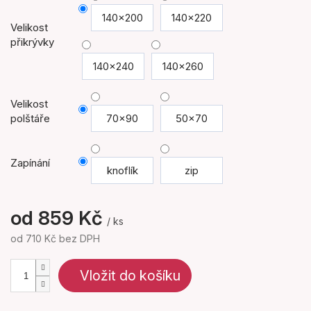
140x200
140x220
Velikost
přikrývky
140x240
140x260
Velikost
polštáře
70x90
50x70
Zapínání
knoflík
zip
od
859 Kč
/ ks
od
710 Kč
bez DPH
Měrná
cena:
Vložit do košíku