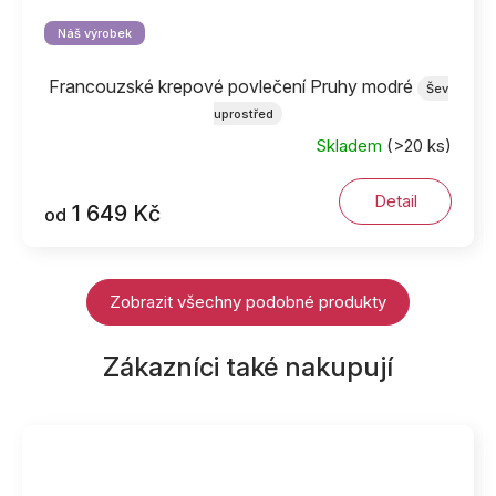
Náš výrobek
Francouzské krepové povlečení Pruhy modré
Šev
uprostřed
Skladem
(>20 ks)
Detail
1 649 Kč
od
Zobrazit všechny podobné produkty
Zákazníci také nakupují