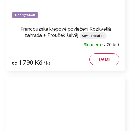
Náš výrobek
Francouzské krepové povlečení Rozkvetlá
zahrada + Proužek šalvěj
Šev uprostřed
Skladem
(>20 ks)
Detail
1 799 Kč
od
/ ks