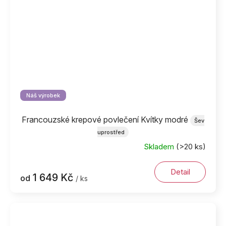
Náš výrobek
Francouzské krepové povlečení Kvítky modré
Šev
uprostřed
Skladem
(>20 ks)
Detail
1 649 Kč
od
/ ks