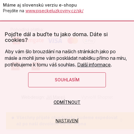
Máme aj slovenskú verziu e-shopu
Prejdite na
www.piseckeluzkoviny.cz/sk/
Pohodlná platba:
Pojďte dál a buďte tu jako doma. Dáte si
cookies?
Aby vám šlo brouzdání na našich stránkách jako po
Oblíbené způsoby dopravy:
másle a mohli jsme vám poskládat nabídku přímo na míru,
potřebujeme k tomu váš souhlas.
Další informace
.
SOUHLASÍM
Webdesign:
Jiří Mareš
Vytvořil Shoptet
ODMÍTNOUT
Copyright 2026
Písecké lůžkoviny
. Všechna práva
Všechny přijaté objednávky budeme expedovat
NASTAVENÍ
vyhrazena.
Upravit nastavení cookies
až po naší dovolené od 19. srpna