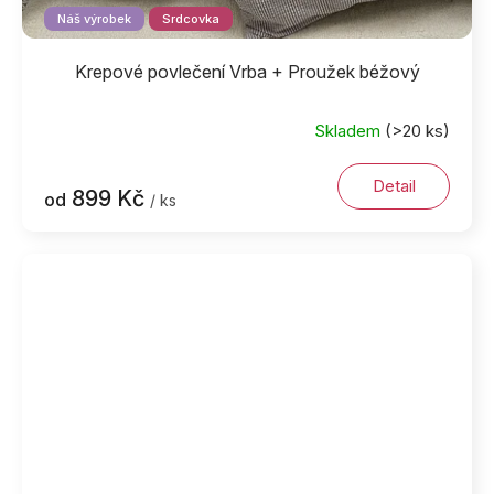
Náš výrobek
Srdcovka
Krepové povlečení Vrba + Proužek béžový
Skladem
(>20 ks)
Detail
899 Kč
od
/ ks