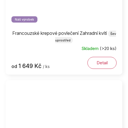
Náš výrobek
Francouzské krepové povlečení Zahradní kvítí
Šev
uprostřed
Skladem
(>20 ks)
Detail
1 649 Kč
od
/ ks