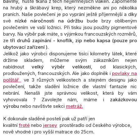
bavlny,
hustě tkaná z těch nejjemnějších vláken. Zapomeňte
í
na hrubý a škrábavý krep, který nezměkne ani po několika
p
praních. Naše povlečení je po vyprání ještě příjemnější a díky
r
své
nízké náročnosti na údržbu
v
bude brzy oblíbeným
k
povlečením ve vaší ložnici. Při tisku jsou použity pigmentové
y
barvy. Na výběr pak máte, s výjimkou francouzských rozměrů,
v
ze
tří druhů zapínání - knoflík, zip nebo kapsa (pouze pro
ý
ubytovací zařízení ).
p
Jelikož jako výrobci disponujeme tisíci kilometry látek, které
i
držíme skladem, můžeme svým zákazníkům nejen
s
nabídnout
velký výběr velikostí
, od klasických,
u
prodloužených, francouzských. Ale jako doplněk i
povlaky na
polštář
ve 3 různých velikostech a stejném designu jako
povlečení, takže sladění ložnice dle vlastní fantazie nic
nebrání. Nenašli jste správnou velikost, která by vám
vyhovovala ? Zavolejte nám, máme i
zakázkovou
výrobu
nebo navštivte sekci
metráž
.
K dokonale sladěné posteli pak už patří jen
kvalitní
froté
nebo
jersey
prostěradlo od českého výrobce,
nově vhodné i pro vyšší matrace do 25cm.