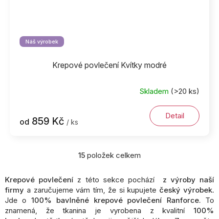
Náš výrobek
Krepové povlečení Kvítky modré
Skladem
(>20 ks)
Detail
859 Kč
od
/ ks
15
položek celkem
O
v
l
Krepové povlečení
z této sekce pochází
z výroby naší
á
firmy
a zaručujeme vám tím, že si kupujete
český výrobek
.
d
Jde o
100% bavlněné krepové povlečení Ranforce.
To
a
znamená, že tkanina je vyrobena z kvalitní
100%
c