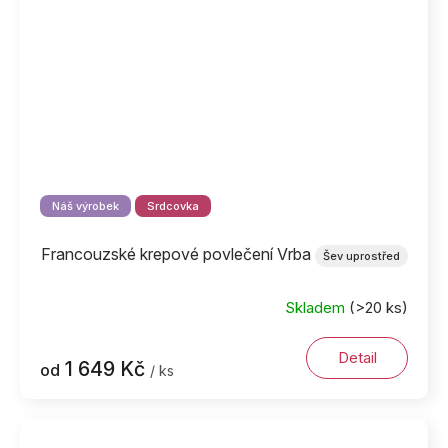
Náš výrobek
Srdcovka
Francouzské krepové povlečení Vrba
Šev uprostřed
Skladem
(>20 ks)
Detail
1 649 Kč
od
/ ks