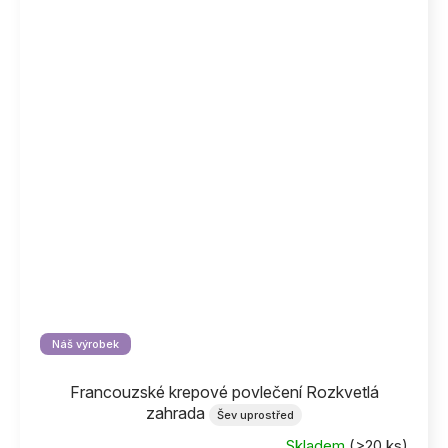
Náš výrobek
Francouzské krepové povlečení Rozkvetlá
zahrada
Šev uprostřed
Skladem
(>20 ks)