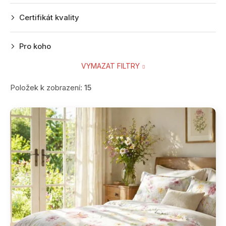
Certifikát kvality
Pro koho
VYMAZAT FILTRY
Položek k zobrazení:
15
V
ý
p
i
s
p
r
o
d