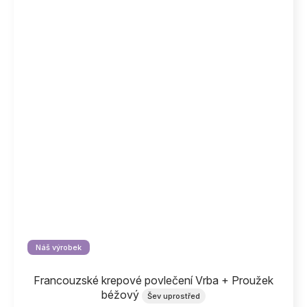
Náš výrobek
Francouzské krepové povlečení Vrba + Proužek
béžový
Šev uprostřed