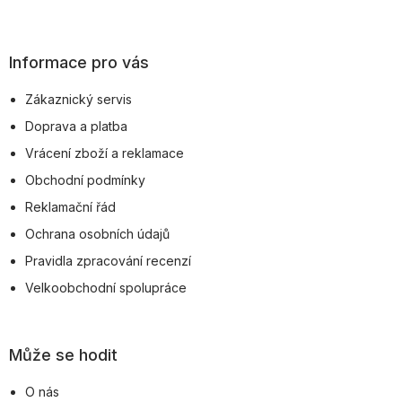
Z
á
p
Informace pro vás
a
Zákaznický servis
t
Doprava a platba
í
Vrácení zboží a reklamace
Obchodní podmínky
Reklamační řád
Ochrana osobních údajů
Pravidla zpracování recenzí
Velkoobchodní spolupráce
Může se hodit
O nás