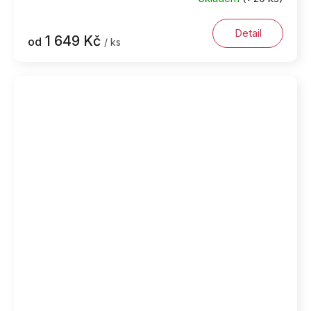
Detail
1 649 Kč
od
/ ks