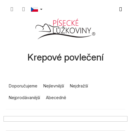
Přejít
Nákupn
na
obsah
košík
Krepové povlečení
Ř
a
Doporučujeme
Nejlevnější
Nejdražší
z
Nejprodávanější
Abecedně
e
n
í
p