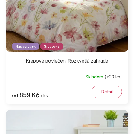
u
k
t
ů
Náš výrobek
Srdcovka
Krepové povlečení Rozkvetlá zahrada
Skladem
(>20 ks)
Detail
859 Kč
od
/ ks