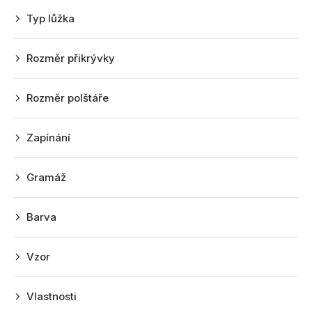
r
Typ lůžka
o
d
Rozměr přikrývky
u
k
Rozměr polštáře
t
ů
Zapínání
Gramáž
Barva
Vzor
Vlastnosti