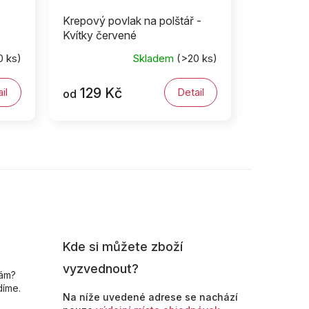
Krepový povlak na polštář -
Kvítky červené
0 ks)
Skladem
(>20 ks)
129 Kč
il
Detail
od
Kde si můžete zboží
vyzvednout?
nám?
díme.
Na níže uvedené adrese se nachází