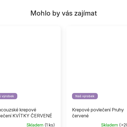
 výrobek
Náš výrobek
ncouzské krepové
Krepové povlečení Pruhy
lečení KVÍTKY ČERVENÉ
červené
Skladem
(1 ks)
Skladem
(>2