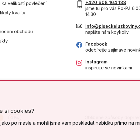
+420 608 164 138
lka velikostí povlečení
jsme tu pro vás Po-Pá 6:0
fikáty kvality
14:30
info@piseckeluzkoviny.
ocení obchodu
napište nám kdykoliv
akty
Facebook
odebírejte zajímavé novin
Instagram
inspirujte se novinkami
e si cookies?
Oblíbené způsoby doprav
jako po másle a mohli jsme vám poskládat nabídku přímo na mí