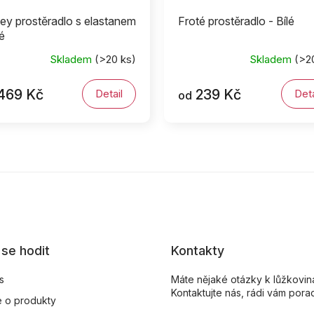
ey prostěradlo s elastanem
Froté prostěradlo - Bílé
lé
Skladem
(>20 ks)
Skladem
(>2
469 Kč
239 Kč
Detail
Deta
od
se hodit
Kontakty
s
Máte nějaké otázky k lůžkovi
Kontaktujte nás, rádi vám pora
 o produkty