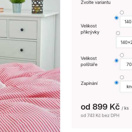
Zvolte variantu
140
Velikost
přikrývky
140x
Velikost
polštáře
70
Zapínání
kn
od
899 Kč
/ ks
od
743 Kč
bez DPH
Měrná
cena: