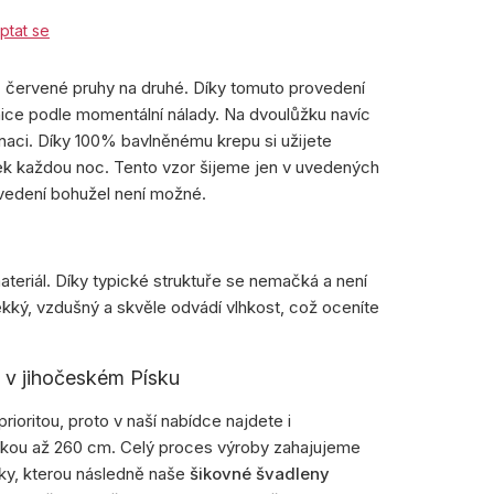
ptat se
, červené pruhy na druhé. Díky tomuto provedení
ice podle momentální nálady. Na dvoulůžku navíc
naci. Díky 100% bavlněnému krepu si užijete
nek každou noc. Tento vzor šijeme jen v uvedených
vedení bohužel není možné.
teriál. Díky typické struktuře se nemačká a není
ěkký, vzdušný a skvěle odvádí vlhkost, což oceníte
e v jihočeském Písku
prioritou, proto v naší nabídce najdete i
lkou až 260 cm. Celý proces výroby zahajujeme
tky, kterou následně naše
šikovné švadleny