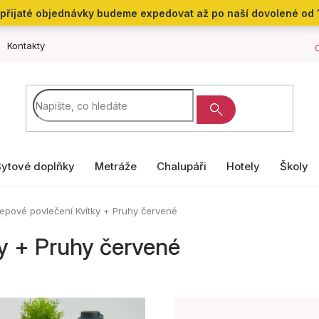
přijaté objednávky budeme expedovat až po naší dovolené od 
Kontakty
Bytové doplňky
Metráže
Chalupáři
Hotely
Školy
epové povlečení Kvítky + Pruhy červené
y + Pruhy červené