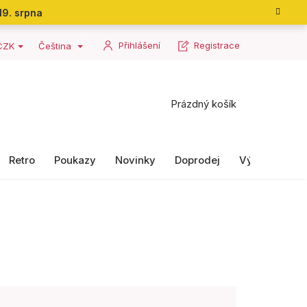
19. srpna
Přihlášení
Registrace
CZK
Čeština
Nákupní
Prázdný košík
košík
Retro
Poukazy
Novinky
Doprodej
Výrobky II. ja