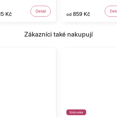
Detail
Deta
15 Kč
859 Kč
od
Zákazníci také nakupují
Srdcovka