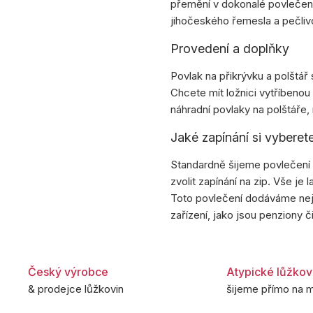
přemění v dokonalé povlečen
jihočeského řemesla a pečliv
Provedení a doplňky
Povlak na přikrývku a polštář 
Chcete mít ložnici vytříbenou
náhradní povlaky na polštáře,
Jaké zapínání si vyberet
Standardně šijeme povlečení s
zvolit zapínání na zip. Vše je la
Toto povlečení dodáváme nej
zařízení, jako jsou penziony či
Český výrobce
Atypické lůžkov
& prodejce lůžkovin
šijeme přímo na m