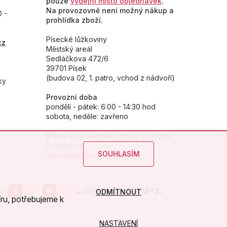
pouze
výdejní místo objednávek
.
Na provozovně není možný nákup a
0 -
prohlídka zboží.
Písecké lůžkoviny
cz
Městský areál
Sedláčkova 472/6
39701 Písek
(budova 02, 1. patro, vchod z nádvoří)
ky
Provozní doba
pondělí - pátek: 6:00 - 14:30 hod
sobota, neděle: zavřeno
Máme aj slovenskú verziu e-shopu
Prejdite na
SOUHLASÍM
www.piseckeluzkoviny.cz/sk/
y:
ODMÍTNOUT
ru, potřebujeme k
NASTAVENÍ