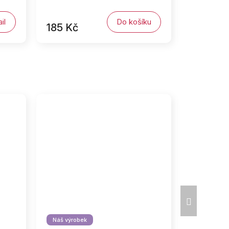
il
Do košíku
185 Kč
Další
produkt
Náš výrobek