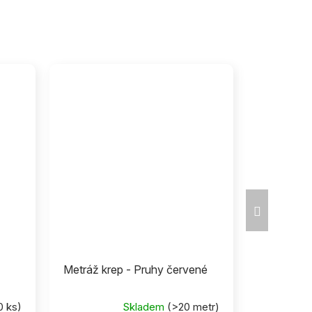
Další
produkt
Metráž krep - Pruhy červené
0 ks)
Skladem
(>20 metr)