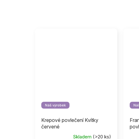
Náš výrobek
Náš
Krepové povlečení Kvítky
Fra
červené
pov
Skladem
(>20 ks)