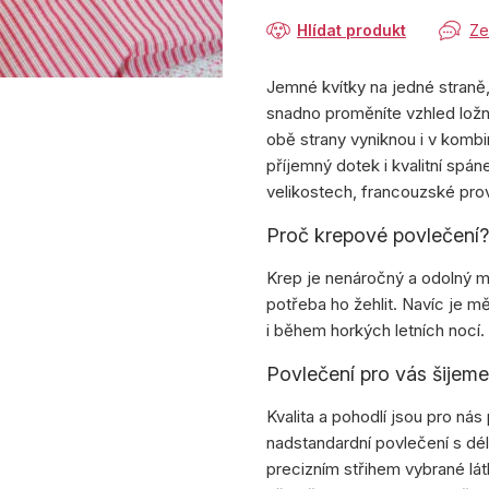
Hlídat produkt
Ze
Jemné kvítky na jedné straně
snadno proměníte vzhled ložn
obě strany vyniknou i v kombi
příjemný dotek i kvalitní spá
velikostech, francouzské pro
Proč krepové povlečení?
Krep je nenáročný a odolný ma
potřeba ho žehlit. Navíc je m
i během horkých letních nocí.
Povlečení pro vás šijem
Kvalita a pohodlí jsou pro nás 
nadstandardní povlečení s dé
precizním střihem vybrané lá