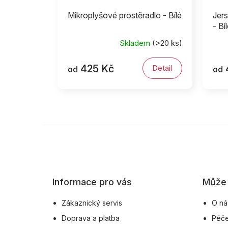
Mikroplyšové prostěradlo - Bílé
Jers
- Bí
Skladem
(>20 ks)
425 Kč
Detail
od
od
Z
á
p
a
Informace pro vás
Může 
t
í
Zákaznický servis
O ná
Doprava a platba
Péče