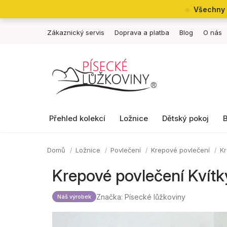
Přejít
Všechny 
na
obsah
Zákaznický servis
Doprava a platba
Blog
O nás
Přehled kolekcí
Ložnice
Dětský pokoj
Domů
Ložnice
Povlečení
Krepové povlečení
Kr
Krepové povlečení Kvítk
Značka:
Písecké lůžkoviny
Náš výrobek