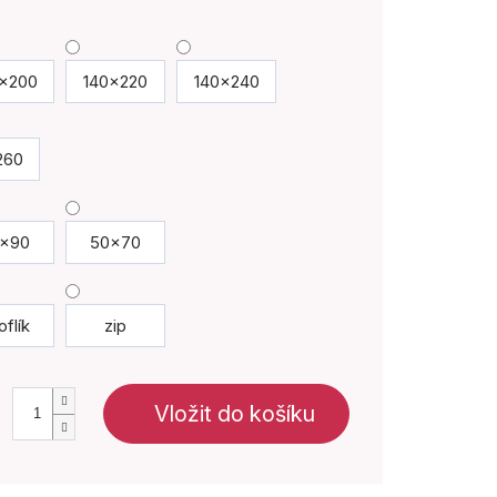
x200
140x220
140x240
260
x90
50x70
oflík
zip
Vložit do košíku