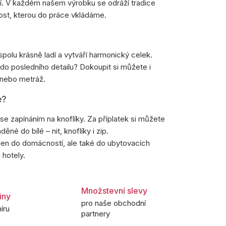
í. V každém našem výrobku se odráží tradice
ost, kterou do práce vkládáme.
spolu krásně ladí a vytváří harmonický celek.
 do posledního detailu? Dokoupit si můžete i
 nebo metráž.
e?
e zapínáním na knoflíky. Za příplatek si můžete
děné do bílé – nit, knoflíky i zip.
en do domácností, ale také do ubytovacích
 hotely.
Množstevní slevy
iny
pro naše obchodní
íru
partnery