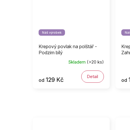
Náš výrobek
Náš
Krepový povlak na polštář -
Krep
Podzim bílý
Zahr
Skladem
(>20 ks)
Detail
129 Kč
od
od