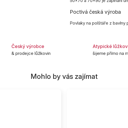
50×70 a 70×90 je zapínání umí
Poctivá česká výroba
Povlaky na polštáře z bavlny 
Český výrobce
Atypické lůžkov
& prodejce lůžkovin
šijeme přímo na m