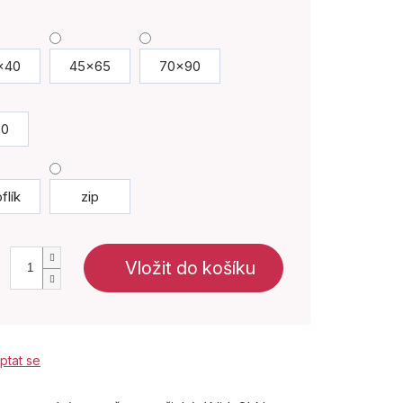
x40
45x65
70x90
70
flík
zip
Vložit do košíku
ptat se