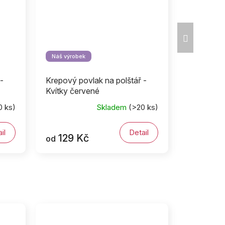
Další
produkt
Náš výrobek
-
Krepový povlak na polštář -
Kvítky červené
0 ks)
Skladem
(>20 ks)
il
Detail
129 Kč
od