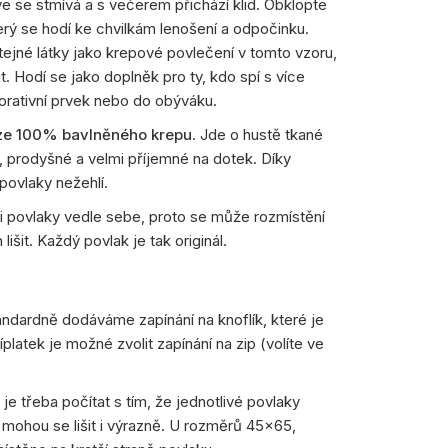
íve se stmívá a s večerem přichází klid. Obklopte
rý se hodí ke chvilkám lenošení a odpočinku.
stejné látky jako krepové povlečení v tomto vzoru,
t. Hodí se jako doplněk pro ty, kdo spí s více
orativní prvek nebo do obýváku.
ze 100% bavlněného krepu
. Jde o hustě tkané
, prodyšné a velmi příjemné na dotek. Díky
povlaky nežehlí.
 tři povlaky vedle sebe, proto se může rozmístění
išit. Každý povlak je tak originál.
Standardně dodáváme zapínání na knoflík, které je
latek je možné zvolit zapínání na zip (volíte ve
e třeba počítat s tím, že jednotlivé povlaky
mohou se lišit i výrazně. U rozměrů 45×65,