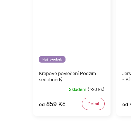
Náš výrobek
Krepové povlečení Podzim
Jers
šedohnědý
- Bí
Skladem
(>20 ks)
859 Kč
Detail
od
od