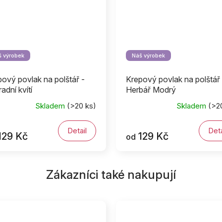
 výrobek
Náš výrobek
ový povlak na polštář -
Krepový povlak na polštář 
adní kvítí
Herbář Modrý
Skladem
(>20 ks)
Skladem
(>2
Detail
Deta
129 Kč
129 Kč
od
Zákazníci také nakupují