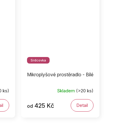
Srdcovka
Mikroplyšové prostěradlo - Bílé
0 ks)
Skladem
(>20 ks)
425 Kč
il
Detail
od