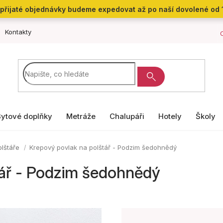
přijaté objednávky budeme expedovat až po naší dovolené od 
Kontakty
Bytové doplňky
Metráže
Chalupáři
Hotely
Školy
olštáře
Krepový povlak na polštář - Podzim šedohnědý
tář - Podzim šedohnědý