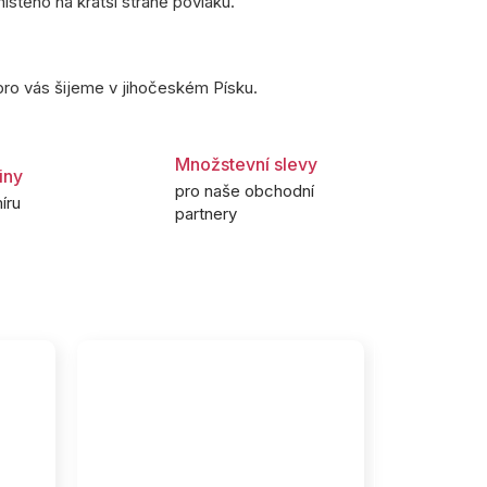
stěno na kratší straně povlaku.
pro vás šijeme v jihočeském Písku.
Množstevní slevy
iny
pro naše obchodní
íru
partnery