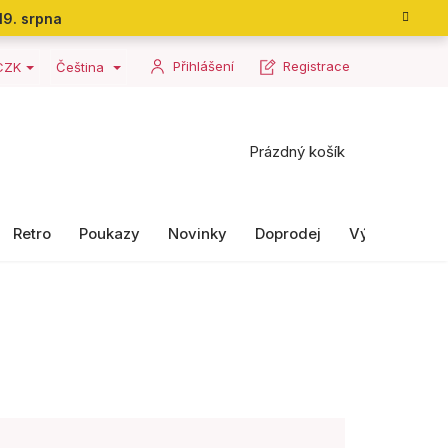
19. srpna
Přihlášení
Registrace
CZK
Čeština
Nákupní
Prázdný košík
košík
Retro
Poukazy
Novinky
Doprodej
Výrobky II. ja