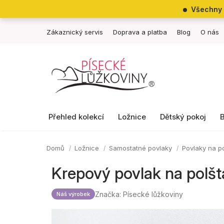
Přejít
Všechny 
na
obsah
Zákaznický servis
Doprava a platba
Blog
O nás
Přehled kolekcí
Ložnice
Dětský pokoj
Domů
Ložnice
Samostatné povlaky
Povlaky na p
Krepový povlak na polš
Značka:
Písecké lůžkoviny
Náš výrobek