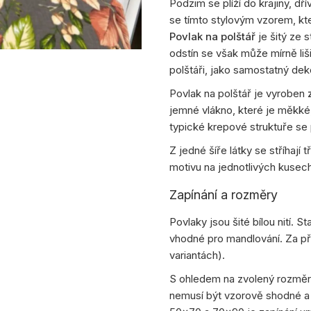
Podzim se plíží do krajiny, dř
se tímto stylovým vzorem, kte
Povlak na polštář
je šitý ze 
odstín se však může mírně liši
polštáři, jako samostatný dek
Povlak na polštář je vyroben
jemné vlákno, které je měkké
typické krepové struktuře se 
Z jedné šíře látky se stříhají
motivu na jednotlivých kusech l
Zapínání a rozměry
Povlaky jsou šité bílou nití. 
vhodné pro mandlování. Za příp
variantách).
S ohledem na zvolený rozměr j
nemusí být vzorově shodné a 