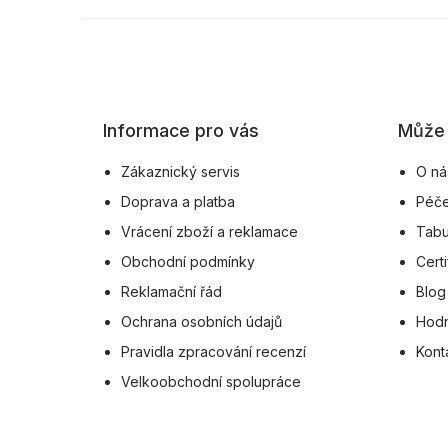
Z
á
p
a
Informace pro vás
Může 
t
í
Zákaznický servis
O ná
Doprava a platba
Péče
Vrácení zboží a reklamace
Tabu
Obchodní podmínky
Certi
Reklamační řád
Blog
Ochrana osobních údajů
Hodn
Pravidla zpracování recenzí
Kont
Velkoobchodní spolupráce