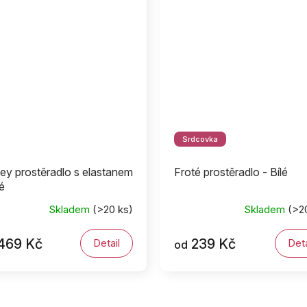
Srdcovka
ey prostěradlo s elastanem
Froté prostěradlo - Bílé
lé
Skladem
(>20 ks)
Skladem
(>2
469 Kč
239 Kč
Detail
Deta
od