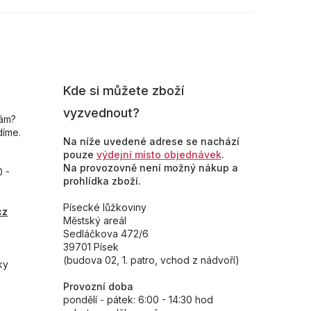
Kde si můžete zboží
vyzvednout?
nám?
díme.
Na níže uvedené adrese se nachází
pouze
výdejní místo objednávek
.
Na provozovně není možný nákup a
0 -
prohlídka zboží.
Písecké lůžkoviny
cz
Městský areál
Sedláčkova 472/6
39701 Písek
(budova 02, 1. patro, vchod z nádvoří)
ky
Provozní doba
pondělí - pátek: 6:00 - 14:30 hod