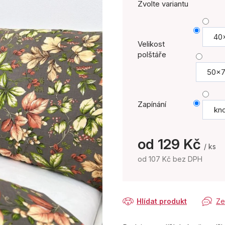
Zvolte variantu
40
Velikost
polštáře
50x
Zapínání
kno
od
129 Kč
/ ks
od
107 Kč
bez DPH
Měrná
cena:
Hlídat produkt
Ze