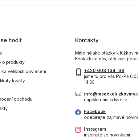
se hodit
Kontakty
s
Máte nějaké otázky k lůžkovi
Kontaktujte nás, rádi vám pora
 o produkty
+420 608 164 138
lka velikostí povlečení
jsme tu pro vás Po-Pá 6:0
fikáty kvality
14:30
info@piseckeluzkoviny.
ocení obchodu
napište nám kdykoliv
akty
Facebook
odebírejte zajímavé novin
Instagram
inspirujte se novinkami