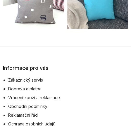
Z
á
p
Informace pro vás
a
Zákaznický servis
t
Doprava a platba
í
Vrácení zboží a reklamace
Obchodní podmínky
Reklamační řád
Ochrana osobních údajů