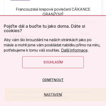
Francouzské krepové povlečení CÁKANCE
ORANŽOVÉ
Skladem
(1 ks)
Pojďte dál a buďte tu jako doma. Dáte si
cookies?
Detail
1 515 Kč
/ ks
Aby vám šlo brouzdání na našich stránkách jako po
másle a mohli jsme vám poskládat nabídku přímo na míru,
potřebujeme k tomu váš souhlas.
Další informace
.
SOUHLASÍM
ODMÍTNOUT
Všechny přijaté objednávky budeme expedovat
NASTAVENÍ
až po naší dovolené od 19. srpna