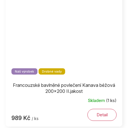
Náš výrobek
Drobné vady
Francouzské bavlněné povlečení Kanava béžová
200x200 II.jakost
Skladem
(1 ks)
Detail
989 Kč
/ ks