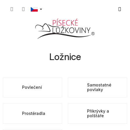
Přejít
Nákupn
na
obsah
košík
Ložnice
Samostatné
Povlečení
povlaky
Přikrývky a
Prostěradla
polštáře