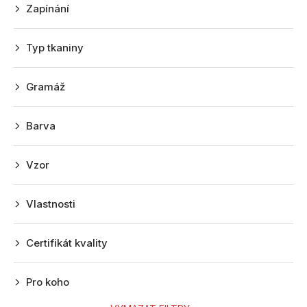
k
Zapínání
t
ů
Typ tkaniny
Gramáž
Barva
Vzor
Vlastnosti
Certifikát kvality
Pro koho