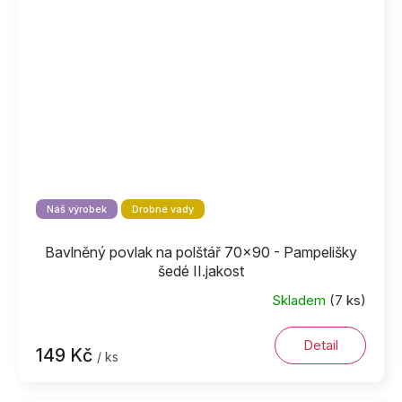
Náš výrobek
Drobné vady
Bavlněný povlak na polštář 70x90 - Pampelišky
šedé II.jakost
Skladem
(7 ks)
Detail
149 Kč
/ ks