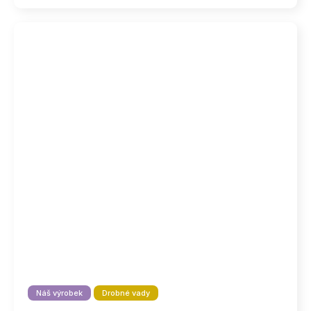
Náš výrobek
Drobné vady