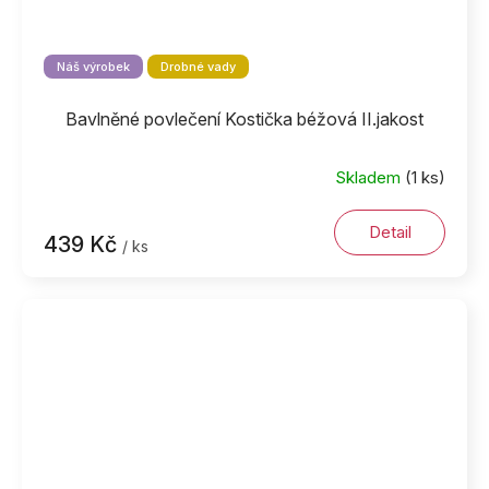
Náš výrobek
Drobné vady
Bavlněné povlečení Kostička béžová II.jakost
Skladem
(1 ks)
Detail
439 Kč
/ ks