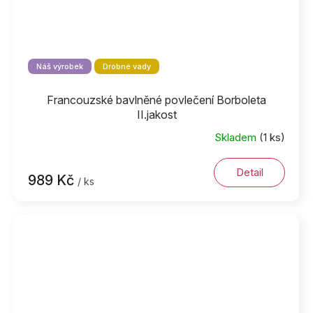
Náš výrobek
Drobné vady
Francouzské bavlněné povlečení Borboleta
II.jakost
Skladem
(1 ks)
Detail
989 Kč
/ ks