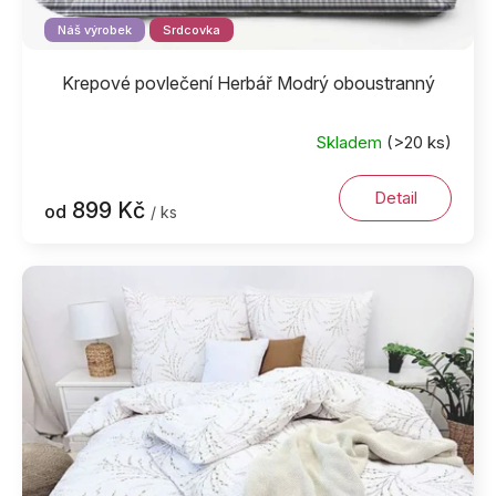
Náš výrobek
Srdcovka
Krepové povlečení Herbář Modrý oboustranný
Skladem
(>20 ks)
Detail
899 Kč
od
/ ks