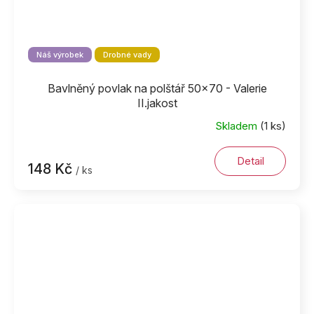
Náš výrobek
Drobné vady
Bavlněný povlak na polštář 50x70 - Valerie
II.jakost
Skladem
(1 ks)
Detail
148 Kč
/ ks