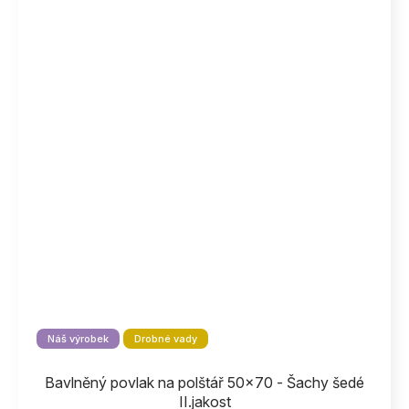
Náš výrobek
Drobné vady
Bavlněný povlak na polštář 50x70 - Šachy šedé
II.jakost