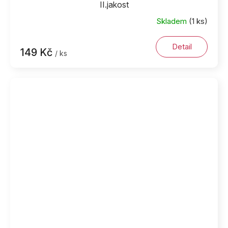
II.jakost
Skladem
(1 ks)
Detail
149 Kč
/ ks