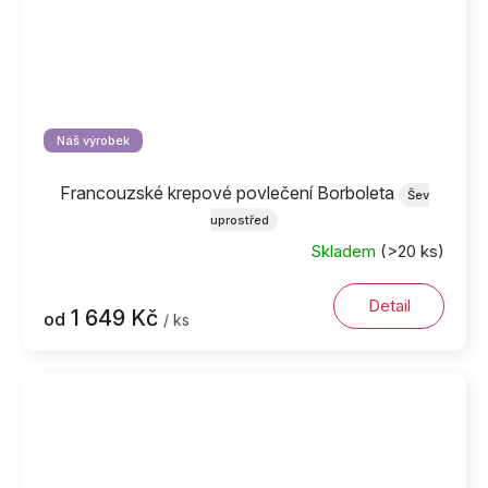
Náš výrobek
Francouzské krepové povlečení Borboleta
Šev
uprostřed
Skladem
(>20 ks)
Detail
1 649 Kč
od
/ ks