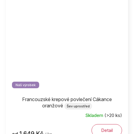
Náš výrobek
Francouzské krepové povlečení Cákance
oranžové
Šev uprostřed
Skladem
(>20 ks)
Detail
1 649 Kč
od