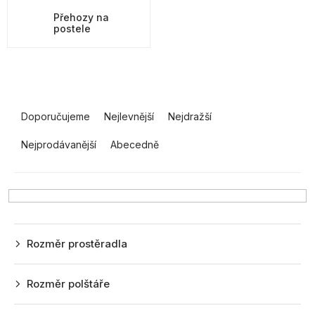
Přehozy na
postele
Ř
a
Doporučujeme
Nejlevnější
Nejdražší
z
Nejprodávanější
Abecedně
e
n
í
p
r
Rozměr prostěradla
o
d
Rozměr polštáře
u