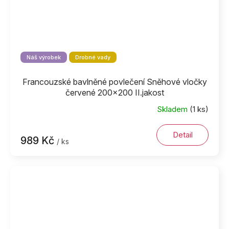
Náš výrobek
Drobné vady
Francouzské bavlněné povlečení Sněhové vločky
červené 200x200 II.jakost
Skladem
(1 ks)
Detail
989 Kč
/ ks