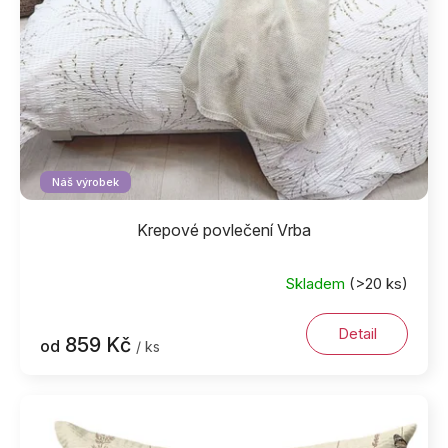
Náš výrobek
Krepové povlečení Vrba
Skladem
(>20 ks)
Detail
859 Kč
od
/ ks