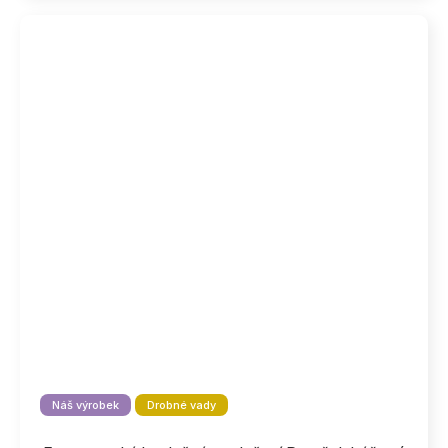
Náš výrobek
Drobné vady