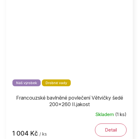
Náš výrobek
Drobné vady
Francouzské bavlněné povlečení Větvičky šedé
200x260 II.jakost
Skladem
(1 ks)
Detail
1 004 Kč
/ ks