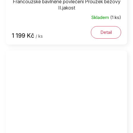
Francouzské bavlněné povlečení Proužek béžový
II.jakost
Skladem
(1 ks)
Detail
1 199 Kč
/ ks