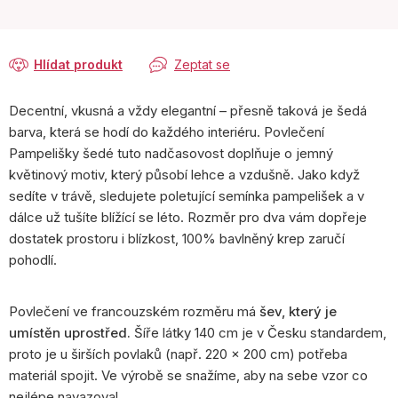
Hlídat produkt
Zeptat se
Decentní, vkusná a vždy elegantní – přesně taková je šedá
barva, která se hodí do každého interiéru. Povlečení
Pampelišky šedé tuto nadčasovost doplňuje o jemný
květinový motiv, který působí lehce a vzdušně. Jako když
sedíte v trávě, sledujete poletující semínka pampelišek a v
dálce už tušíte blížící se léto. Rozměr pro dva vám dopřeje
dostatek prostoru i blízkost, 100% bavlněný krep zaručí
pohodlí.
Povlečení ve francouzském rozměru má
šev, který je
umístěn uprostřed.
Šíře látky 140 cm je v Česku standardem,
proto je u širších povlaků (např. 220 × 200 cm) potřeba
materiál spojit. Ve výrobě se snažíme, aby na sebe vzor co
nejlépe navazoval.