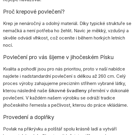
Proč krepové povlečení?
Krep je nenáročný a odolný materiál. Díky typické struktuře se
nemačká a není potřeba ho žehlit. Navíc je měkký, vzdušný a
skvěle odvádí vlhkost, což oceníte i během horkých letních
nocí.
Povlečení pro vás šijeme v jihočeském Písku
Kvalita a pohodlí jsou pro nás prioritou, proto v naší nabídce
najdete i nadstandardní povlečení s délkou až 260 cm. Celý
proces výroby zahajujeme precizním střihem vybrané látky,
kterou následně naše
šikovné švadleny
přemění v dokonalé
povlečení. V každém našem výrobku se odráží tradice
jihočeského řemesla a pečlivost, kterou do práce vkládáme.
Provedení a doplňky
Povlak na přikrývku a polštář spolu krásně ladí a vytváří