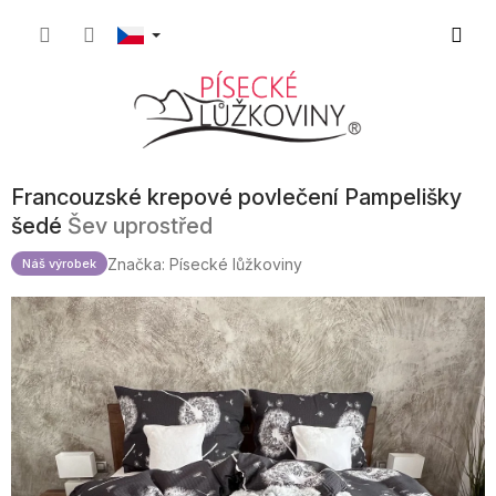
Přejít
Nákupn
na
obsah
košík
Francouzské krepové povlečení Pampelišky
šedé
Šev uprostřed
Značka:
Písecké lůžkoviny
Náš výrobek