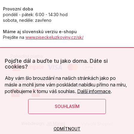
Provozní doba
pondělí - pátek: 6:00 - 14:30 hod
sobota, neděle: zavřeno
Máme aj slovenskú verziu e-shopu
Prejdite na
www.piseckeluzkoviny.cz/sk/
Pohodlná platba:
Pojďte dál a buďte tu jako doma. Dáte si
cookies?
Aby vám šlo brouzdání na našich stránkách jako po
Oblíbené způsoby dopravy:
másle a mohli jsme vám poskládat nabídku přímo na míru,
potřebujeme k tomu váš souhlas.
Další informace
.
SOUHLASÍM
Webdesign:
Jiří Mareš
Vytvořil Shoptet
ODMÍTNOUT