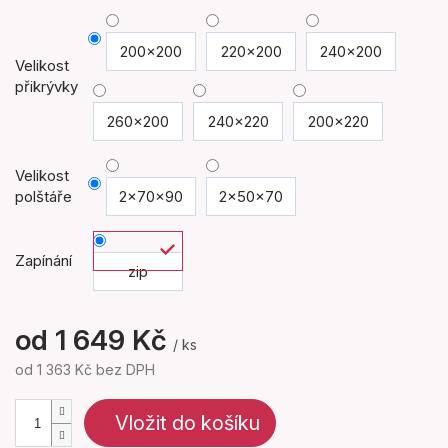
200x200
220x200
240x200
Velikost
přikrývky
260x200
240x220
200x220
Velikost
polštáře
2x70x90
2x50x70
Zapínání
zip
od
1 649 Kč
/ ks
od
1 363 Kč
bez DPH
Měrná
cena:
Vložit do košíku