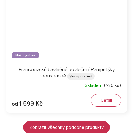
Náš výrobek
Francouzské bavlněné povlečení Pampelišky
oboustranné
Šev uprostřed
Skladem
(>20 ks)
Detail
1 599 Kč
od
Zobrazit všechny podobné produkty