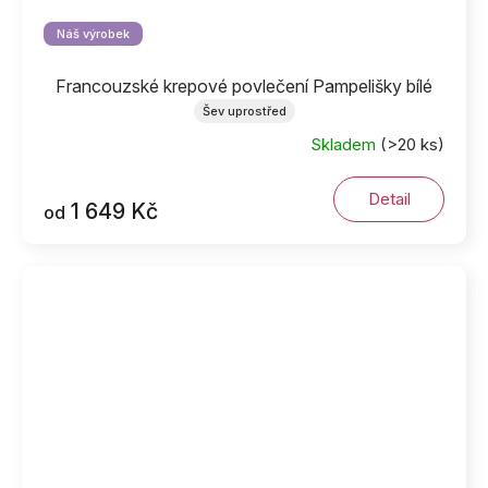
Náš výrobek
Francouzské krepové povlečení Pampelišky bílé
Šev uprostřed
Skladem
(>20 ks)
Detail
1 649 Kč
od