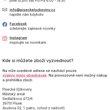
jsme tu pro vás Po-Pá 6:00 - 14:30
info@piseckeluzkoviny.cz
napište nám kdykoliv
Facebook
odebírejte zajímavé novinky
Instagram
inspirujte se novinkami
Kde si můžete zboží vyzvednout?
Na níže uvedené adrese se nachází pouze
výdejní místo objednávek
. Na provozovně není možný nákup
a prohlídka zboží.
Písecké lůžkoviny
Městský areál
Sedláčkova 472/6
39701 Písek
(budova 02, 1. patro, vchod z nádvoří)