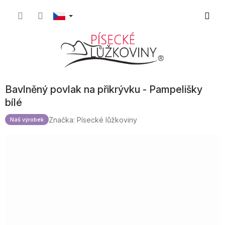
Přejít
Nákupn
na
obsah
košík
Bavlněný povlak na přikrývku - Pampelišky
bílé
Značka:
Písecké lůžkoviny
Náš výrobek