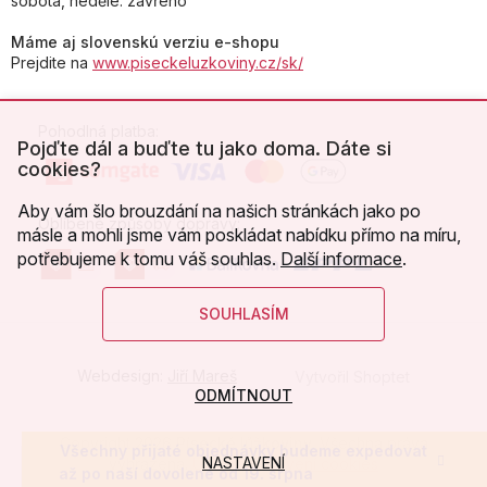
sobota, neděle: zavřeno
Máme aj slovenskú verziu e-shopu
Prejdite na
www.piseckeluzkoviny.cz/sk/
Pohodlná platba:
Pojďte dál a buďte tu jako doma. Dáte si
cookies?
Aby vám šlo brouzdání na našich stránkách jako po
Oblíbené způsoby dopravy:
másle a mohli jsme vám poskládat nabídku přímo na míru,
potřebujeme k tomu váš souhlas.
Další informace
.
SOUHLASÍM
Webdesign:
Jiří Mareš
Vytvořil Shoptet
ODMÍTNOUT
Copyright 2026
Písecké lůžkoviny
. Všechna práva
Všechny přijaté objednávky budeme expedovat
NASTAVENÍ
vyhrazena.
Upravit nastavení cookies
až po naší dovolené od 19. srpna