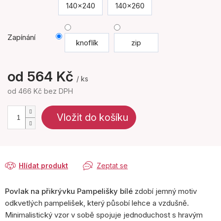
140x240
140x260
Zapínání
knoflík
zip
od
564 Kč
/ ks
od
466 Kč
bez DPH
Měrná
cena:
Vložit do košíku
Hlídat produkt
Zeptat se
Povlak na přikrývku Pampelišky bílé
zdobí jemný motiv
odkvetlých pampelišek, který působí lehce a vzdušně.
Minimalistický vzor v sobě spojuje jednoduchost s hravým