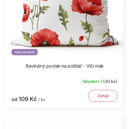
d
u
k
t
ů
Náš výrobek
Bavlněný povlak na polštář - Vlčí mák
Skladem
(>20 ks)
Detail
109 Kč
od
/ ks