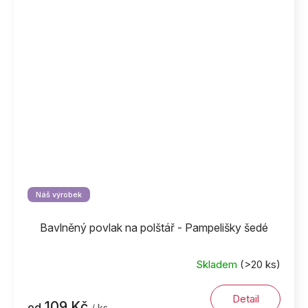
Náš výrobek
Bavlněný povlak na polštář - Pampelišky šedé
Skladem
(>20 ks)
Detail
109 Kč
od
/ ks