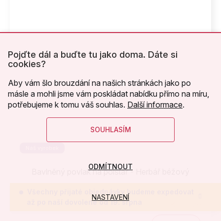
Pojďte dál a buďte tu jako doma. Dáte si
cookies?
Aby vám šlo brouzdání na našich stránkách jako po
másle a mohli jsme vám poskládat nabídku přímo na míru,
potřebujeme k tomu váš souhlas.
Další informace
.
SOUHLASÍM
Náš výrobek
ODMÍTNOUT
Bavlněný povlak na polštář - Herbář béžový
Všechny přijaté objednávky budeme expedovat
momentálně nedostupné - látka je v tisku, můžete si
NASTAVENÍ
až po naší dovolené od 19. srpna
nastavit HLÍDÁNÍ PRODUKTU níže