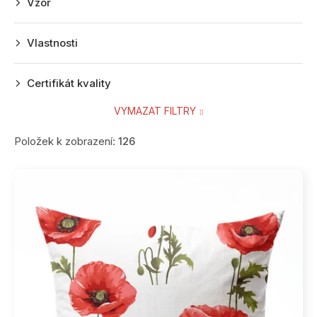
Vzor
Vlastnosti
Certifikát kvality
VYMAZAT FILTRY
Položek k zobrazení:
126
V
ý
p
i
s
p
r
o