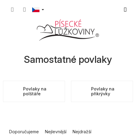
Přejít
Nákupn
na
obsah
košík
Samostatné povlaky
Povlaky na
Povlaky na
polštáře
přikrývky
Ř
a
Doporučujeme
Nejlevnější
Nejdražší