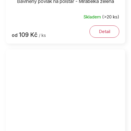
Bavlněný povlak na polštář - Mirabelka zelená
Skladem
(>20 ks)
Detail
109 Kč
od
/ ks