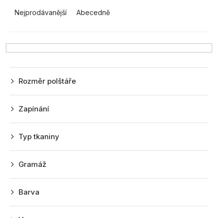
z
Nejprodávanější
Abecedně
e
n
í
p
r
Rozměr polštáře
o
d
Zapínání
u
k
Typ tkaniny
t
ů
Gramáž
Barva