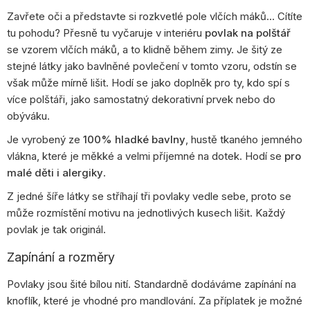
Zavřete oči a představte si rozkvetlé pole vlčích máků… Cítíte
tu pohodu? Přesně tu vyčaruje v interiéru
povlak na polštář
se vzorem vlčích máků, a to klidně během zimy. Je šitý ze
stejné látky jako bavlněné povlečení v tomto vzoru, odstín se
však může mírně lišit. Hodí se jako doplněk pro ty, kdo spí s
více polštáři, jako samostatný dekorativní prvek nebo do
obýváku.
Je vyrobený ze
100% hladké bavlny
, hustě tkaného jemného
vlákna, které je měkké a velmi příjemné na dotek. Hodí se
pro
malé děti i alergiky
.
Z jedné šíře látky se stříhají tři povlaky vedle sebe, proto se
může rozmístění motivu na jednotlivých kusech lišit. Každý
povlak je tak originál.
Zapínání a rozměry
Povlaky jsou šité bílou nití. Standardně dodáváme zapínání na
knoflík, které je vhodné pro mandlování. Za příplatek je možné