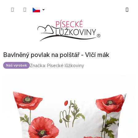
Přejít
Nákupn
na
obsah
košík
Bavlněný povlak na polštář - Vlčí mák
Značka:
Písecké lůžkoviny
Náš výrobek