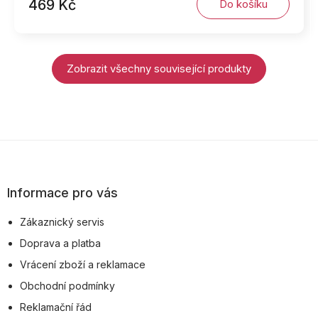
469 Kč
Do košíku
Zobrazit všechny související produkty
Z
á
p
Informace pro vás
a
Zákaznický servis
t
Doprava a platba
í
Vrácení zboží a reklamace
Obchodní podmínky
Reklamační řád