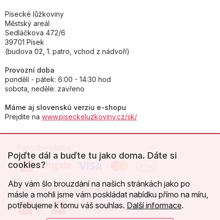
Písecké lůžkoviny
Městský areál
Sedláčkova 472/6
39701 Písek
(budova 02, 1. patro, vchod z nádvoří)
Provozní doba
pondělí - pátek: 6:00 - 14:30 hod
sobota, neděle: zavřeno
Máme aj slovenskú verziu e-shopu
Prejdite na
www.piseckeluzkoviny.cz/sk/
Pohodlná platba:
Pojďte dál a buďte tu jako doma. Dáte si
cookies?
Aby vám šlo brouzdání na našich stránkách jako po
Oblíbené způsoby dopravy:
másle a mohli jsme vám poskládat nabídku přímo na míru,
potřebujeme k tomu váš souhlas.
Další informace
.