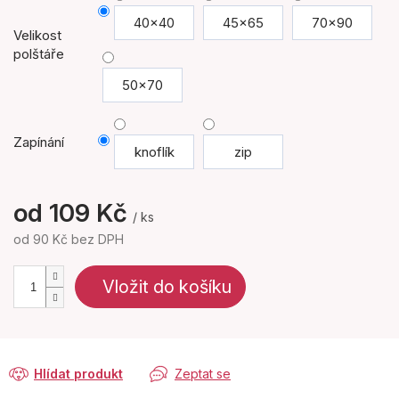
40x40
45x65
70x90
Velikost
polštáře
50x70
Zapínání
knoflík
zip
od
109 Kč
/ ks
od
90 Kč
bez DPH
Měrná
cena:
Vložit do košíku
Hlídat produkt
Zeptat se