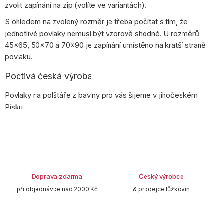
zvolit zapínání na zip (volíte ve variantách).
S ohledem na zvolený rozměr je třeba počítat s tím, že
jednotlivé povlaky nemusí být vzorově shodné. U rozměrů
45×65, 50×70 a 70×90 je zapínání umístěno na kratší straně
povlaku.
Poctivá česká výroba
Povlaky na polštáře z bavlny pro vás šijeme v jihočeském
Písku.
Doprava zdarma
Český výrobce
při objednávce nad 2000 Kč
& prodejce lůžkovin