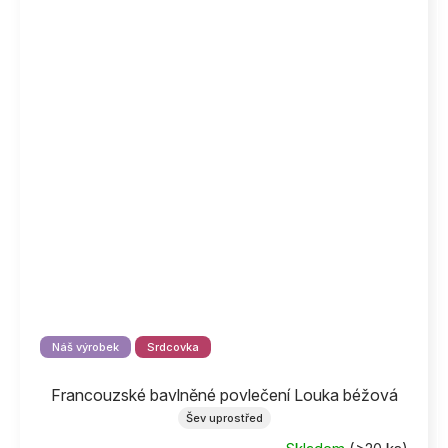
Náš výrobek
Srdcovka
Francouzské bavlněné povlečení Louka béžová
Šev uprostřed