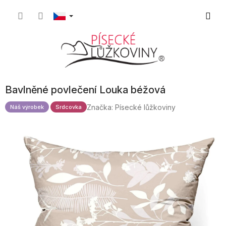
Přejít
Nákupn
na
obsah
košík
Bavlněné povlečení Louka béžová
Značka:
Písecké lůžkoviny
Náš výrobek
Srdcovka