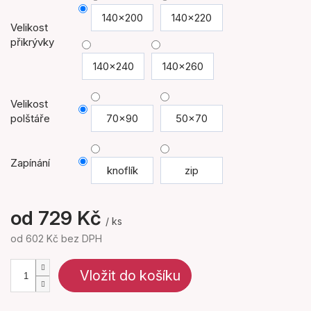
140x200
140x220
Velikost
přikrývky
140x240
140x260
Velikost
polštáře
70x90
50x70
Zapínání
knoflík
zip
od
729 Kč
/ ks
od
602 Kč
bez DPH
Měrná
cena:
Vložit do košíku