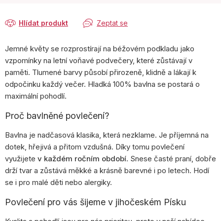
Hlídat produkt
Zeptat se
Jemné květy se rozprostírají na béžovém podkladu jako
vzpomínky na letní voňavé podvečery, které zůstávají v
paměti. Tlumené barvy působí přirozeně, klidně a lákají k
odpočinku každý večer. Hladká 100% bavlna se postará o
maximální pohodlí.
Proč bavlněné povlečení?
Bavlna je nadčasová klasika, která nezklame. Je příjemná na
dotek, hřejivá a přitom vzdušná. Díky tomu povlečení
využijete
v každém ročním období
. Snese časté praní, dobře
drží tvar a zůstává měkké a krásně barevné i po letech. Hodí
se i pro malé děti nebo alergiky.
Povlečení pro vás šijeme v jihočeském Písku