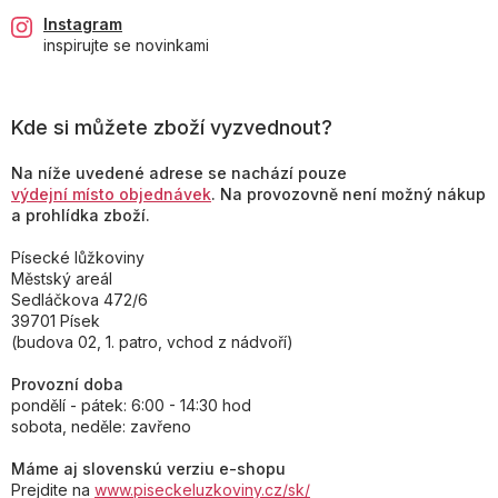
Instagram
inspirujte se novinkami
Kde si můžete zboží vyzvednout?
Na níže uvedené adrese se nachází pouze
výdejní místo objednávek
. Na provozovně není možný nákup
a prohlídka zboží.
Písecké lůžkoviny
Městský areál
Sedláčkova 472/6
39701 Písek
(budova 02, 1. patro, vchod z nádvoří)
Provozní doba
pondělí - pátek: 6:00 - 14:30 hod
sobota, neděle: zavřeno
Máme aj slovenskú verziu e-shopu
Prejdite na
www.piseckeluzkoviny.cz/sk/