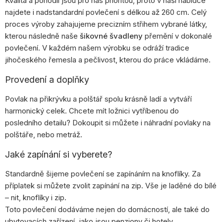
Kvalita a pohodlí jsou pro nás prioritou, proto v naší nabídce
najdete i nadstandardní povlečení s délkou až 260 cm. Celý
proces výroby zahajujeme precizním střihem vybrané látky,
kterou následně naše
šikovné švadleny
přemění v dokonalé
povlečení. V každém našem výrobku se odráží tradice
jihočeského řemesla a pečlivost, kterou do práce vkládáme.
Provedení a doplňky
Povlak na přikrývku a polštář spolu krásně ladí a vytváří
harmonický celek. Chcete mít ložnici vytříbenou do
posledního detailu? Dokoupit si můžete i náhradní povlaky na
polštáře, nebo metráž.
Jaké zapínání si vyberete?
Standardně šijeme povlečení se zapínáním na knoflíky. Za
příplatek si můžete zvolit zapínání na zip. Vše je laděné do bílé
– nit, knoflíky i zip.
Toto povlečení dodáváme nejen do domácností, ale také do
ubytovacích zařízení, jako jsou penziony či hotely.