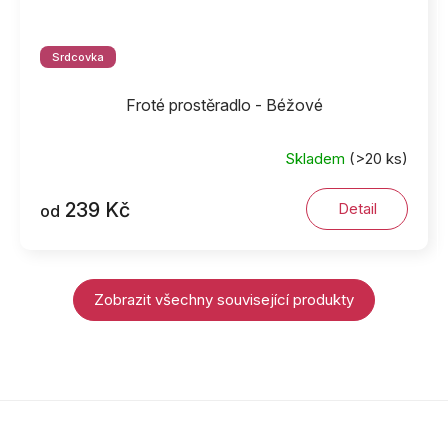
Srdcovka
Froté prostěradlo - Béžové
Skladem
(>20 ks)
239 Kč
Detail
od
Zobrazit všechny související produkty
Z
á