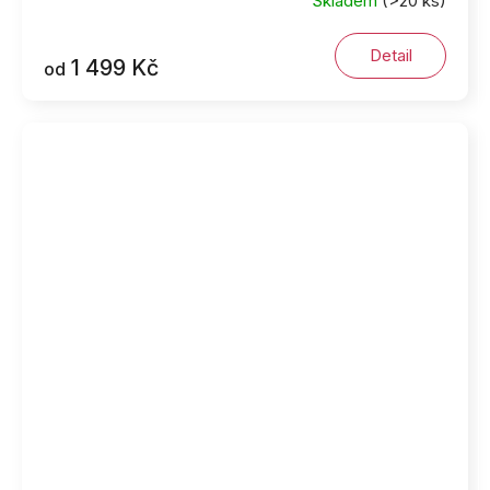
Skladem
(>20 ks)
Detail
1 499 Kč
od