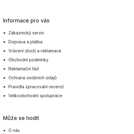
Z
á
p
Informace pro vás
a
Zákaznický servis
t
Doprava a platba
í
Vrácení zboží a reklamace
Obchodní podmínky
Reklamační řád
Ochrana osobních údajů
Pravidla zpracování recenzí
Velkoobchodní spolupráce
Může se hodit
O nás