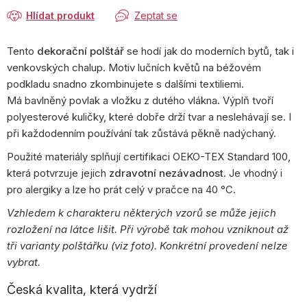
Hlídat produkt
Zeptat se
Tento
dekorační polštář
se hodí jak do moderních bytů, tak i
venkovských chalup. Motiv lučních květů na béžovém
podkladu snadno zkombinujete s dalšími textiliemi.
Má bavlněný povlak a vložku z dutého vlákna. Výplň tvoří
polyesterové kuličky, které dobře drží tvar a neslehávají se. I
při každodenním používání tak zůstává pěkně nadýchaný.
Použité materiály splňují certifikaci OEKO-TEX Standard 100,
která potvrzuje jejich
zdravotní nezávadnost
. Je vhodný i
pro alergiky a lze ho prát celý v pračce na 40 °C.
Vzhledem k charakteru některých vzorů se může jejich
rozložení na látce lišit. Při výrobě tak mohou vzniknout až
tři varianty polštářku (viz foto). Konkrétní provedení nelze
vybrat.
Česká kvalita, která vydrží