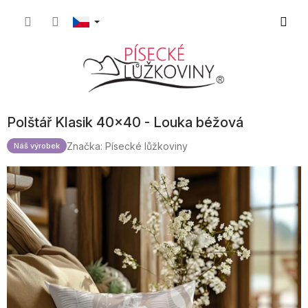
Přejít
Nákupn
na
obsah
košík
Polštář Klasik 40x40 - Louka béžová
Značka:
Písecké lůžkoviny
Náš výrobek