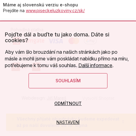
Máme aj slovenskú verziu e-shopu
Prejdite na
www.piseckeluzkoviny.cz/sk/
Pohodlná platba:
Pojďte dál a buďte tu jako doma. Dáte si
cookies?
Aby vám šlo brouzdání na našich stránkách jako po
Oblíbené způsoby dopravy:
másle a mohli jsme vám poskládat nabídku přímo na míru,
potřebujeme k tomu váš souhlas.
Další informace
.
SOUHLASÍM
Webdesign:
Jiří Mareš
Vytvořil Shoptet
ODMÍTNOUT
Copyright 2026
Písecké lůžkoviny
. Všechna práva
Všechny přijaté objednávky budeme expedovat
NASTAVENÍ
vyhrazena.
Upravit nastavení cookies
až po naší dovolené od 19. srpna