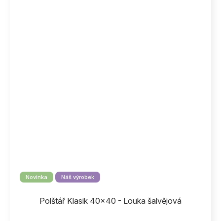
Novinka
Náš výrobek
Polštář Klasik 40x40 - Louka šalvějová