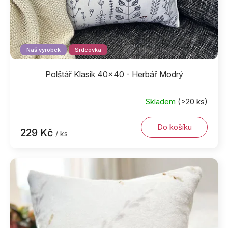
t
ů
Náš výrobek
Srdcovka
Polštář Klasik 40x40 - Herbář Modrý
Skladem
(>20 ks)
Do košíku
229 Kč
/ ks