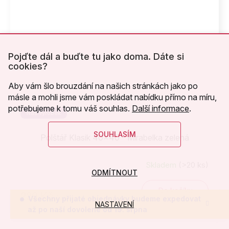
Pojďte dál a buďte tu jako doma. Dáte si
cookies?
Aby vám šlo brouzdání na našich stránkách jako po
másle a mohli jsme vám poskládat nabídku přímo na míru,
potřebujeme k tomu váš souhlas.
Další informace
.
Náš výrobek
SOUHLASÍM
Polštář Klasik 40x40 - Mirabelka zelená
Skladem
(>20 ks)
ODMÍTNOUT
Do košíku
229 Kč
/ ks
Všechny přijaté objednávky budeme expedovat
NASTAVENÍ
až po naší dovolené od 19. srpna