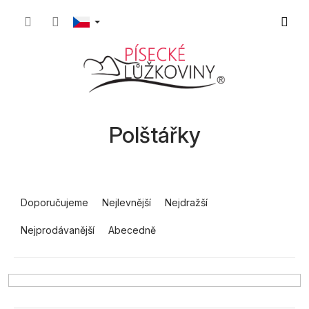
Přejít
Nákupn
na
obsah
košík
Polštářky
Ř
a
Doporučujeme
Nejlevnější
Nejdražší
z
Nejprodávanější
Abecedně
e
n
í
p