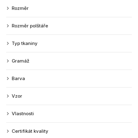
r
Rozměr
o
d
Rozměr polštáře
u
k
Typ tkaniny
t
ů
Gramáž
Barva
Vzor
Vlastnosti
Certifikát kvality