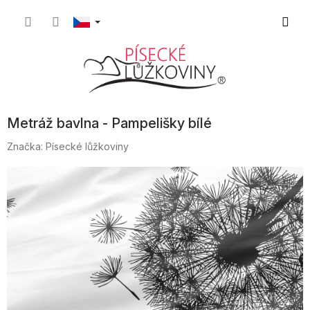
Přejít
Nákupn
na
obsah
košík
Metráž bavlna - Pampelišky bílé
Značka:
Písecké lůžkoviny