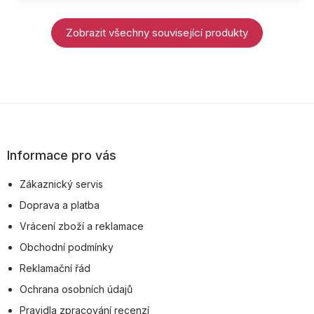
Zobrazit všechny související produkty
Z
á
p
Informace pro vás
a
Zákaznický servis
t
Doprava a platba
í
Vrácení zboží a reklamace
Obchodní podmínky
Reklamační řád
Ochrana osobních údajů
Pravidla zpracování recenzí