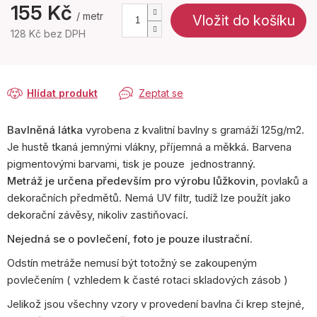
155 Kč
/ metr
Vložit do košíku
128 Kč bez DPH
Měrná
cena:
Hlídat produkt
Zeptat se
Bavlněná látka
vyrobena z kvalitní bavlny s gramáží 125g/m2.
Je hustě tkaná jemnými vlákny, příjemná a měkká. Barvena
pigmentovými barvami, tisk je pouze jednostranný.
Metráž je určena především pro výrobu lůžkovin
, povlaků a
dekoračních předmětů. Nemá UV filtr, tudíž lze použít jako
dekorační závěsy, nikoliv zastiňovací.
Nejedná se o povlečení, foto je pouze ilustrační.
Odstín metráže nemusí být totožný se zakoupeným
povlečením ( vzhledem k časté rotaci skladových zásob )
Jelikož jsou všechny vzory v provedení bavlna či krep stejné,