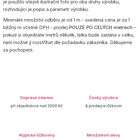
je použito stejné ilustrační foto pro oba druhy výrobku,
rozhodující je popis a parametr výrobku.
Minimální množství odběru je od 1 m - uvedená cena je za 1
běžný m včetně DPH - prodej
POUZE PO CELÝCH metrech
–
pokud si objednáte metrů několik, látka bude zaslána v celku,
není možné jí rozstříhat dle požadavku zákazníka. Děkujeme
za pochopení.
Doprava zdarma
Český výrobce
při objednávce nad 2000 Kč
& prodejce lůžkovin
Atypické lůžkoviny
Množstevní slevy