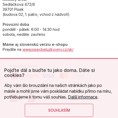
Sedláčkova 472/6
39701 Písek
(budova 02, 1. patro, vchod z nádvoří)
Provozní doba
pondělí - pátek: 6:00 - 14:30 hod
sobota, neděle: zavřeno
Máme aj slovenskú verziu e-shopu
Prejdite na
www.piseckeluzkoviny.cz/sk/
Pohodlná platba:
Pojďte dál a buďte tu jako doma. Dáte si
cookies?
Aby vám šlo brouzdání na našich stránkách jako po
Oblíbené způsoby dopravy:
másle a mohli jsme vám poskládat nabídku přímo na míru,
potřebujeme k tomu váš souhlas.
Další informace
.
SOUHLASÍM