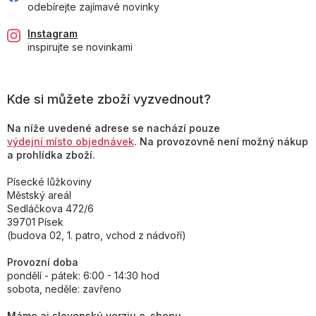
odebírejte zajímavé novinky
Instagram
inspirujte se novinkami
Kde si můžete zboží vyzvednout?
Na níže uvedené adrese se nachází pouze
výdejní místo objednávek
. Na provozovně není možný nákup
a prohlídka zboží.
Písecké lůžkoviny
Městský areál
Sedláčkova 472/6
39701 Písek
(budova 02, 1. patro, vchod z nádvoří)
Provozní doba
pondělí - pátek: 6:00 - 14:30 hod
sobota, neděle: zavřeno
Máme aj slovenskú verziu e-shopu