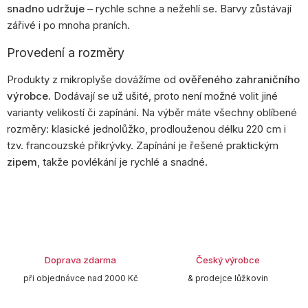
snadno udržuje
– rychle schne a nežehlí se. Barvy zůstávají
zářivé i po mnoha praních.
Provedení a rozměry
Produkty z mikroplyše dovážíme od
ověřeného zahraničního
výrobce
. Dodávají se už ušité, proto není možné volit jiné
varianty velikostí či zapínání. Na výběr máte všechny oblíbené
rozměry: klasické jednolůžko, prodlouženou délku 220 cm i
tzv. francouzské přikrývky. Zapínání je řešené praktickým
zipem
, takže povlékání je rychlé a snadné.
Doprava zdarma
Český výrobce
při objednávce nad 2000 Kč
& prodejce lůžkovin