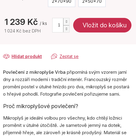
2x70x90
2x50x70
1 239 Kč
/ ks
Vložit do košíku
1 024 Kč bez DPH
Měrná
cena:
Hlídat produkt
Zeptat se
Povlečení z mikroplyše Vrba
připomíná svým vzorem jarní
dny a rozzáří moderní i tradiční interiér. Francouzský rozměr
promění postel v útulné hnízdo pro dva, mikroplyš se postará
o hřejivé pohodlí. Fotografie povlečení pořizujeme sami.
Proč mikroplyšové povlečení?
Mikroplyš je ideální volbou pro všechny, kdo chtějí ložnici
proměnit v útulné útočiště. Je sametově jemný na dotek,
příjemně hřeje, ale zároveň je krásně prodyšný. Materiál se