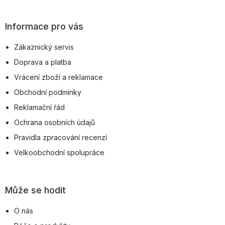
á
p
Informace pro vás
a
Zákaznický servis
t
Doprava a platba
í
Vrácení zboží a reklamace
Obchodní podmínky
Reklamační řád
Ochrana osobních údajů
Pravidla zpracování recenzí
Velkoobchodní spolupráce
Může se hodit
O nás