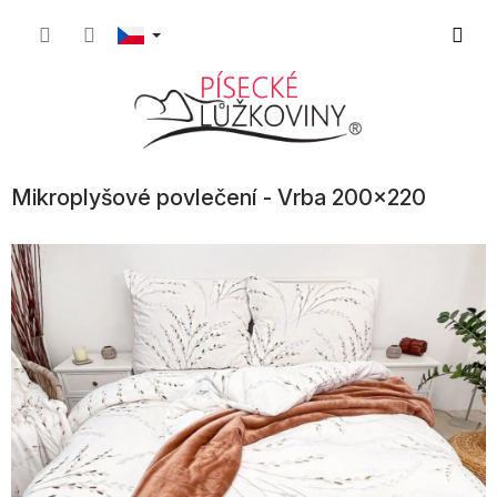
Přejít
Nákupn
na
obsah
košík
Mikroplyšové povlečení - Vrba 200x220