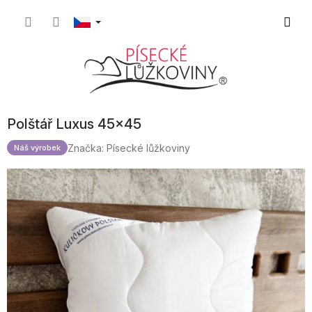
Přejít
Nákupn
na
obsah
košík
Polštář Luxus 45x45
Značka:
Písecké lůžkoviny
Náš výrobek