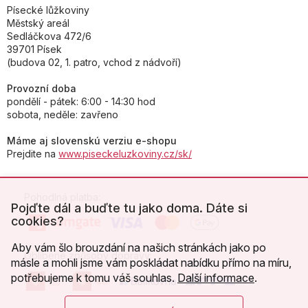
Písecké lůžkoviny
Městský areál
Sedláčkova 472/6
39701 Písek
(budova 02, 1. patro, vchod z nádvoří)
Provozní doba
pondělí - pátek: 6:00 - 14:30 hod
sobota, neděle: zavřeno
Máme aj slovenskú verziu e-shopu
Prejdite na
www.piseckeluzkoviny.cz/sk/
Pohodlná platba:
Pojďte dál a buďte tu jako doma. Dáte si
cookies?
Aby vám šlo brouzdání na našich stránkách jako po
Oblíbené způsoby dopravy:
másle a mohli jsme vám poskládat nabídku přímo na míru,
potřebujeme k tomu váš souhlas.
Další informace
.