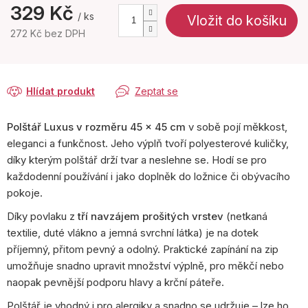
329 Kč
/ ks
Vložit do košíku
272 Kč bez DPH
Měrná
cena:
Hlídat produkt
Zeptat se
Polštář Luxus v rozměru 45 × 45 cm
v sobě pojí měkkost,
eleganci a funkčnost. Jeho výplň tvoří polyesterové kuličky,
díky kterým polštář drží tvar a neslehne se. Hodí se pro
každodenní používání i jako doplněk do ložnice či obývacího
pokoje.
Díky povlaku z
tří navzájem prošitých vrstev
(netkaná
textilie, duté vlákno a jemná svrchní látka) je na dotek
příjemný, přitom pevný a odolný. Praktické zapínání na zip
umožňuje snadno upravit množství výplně, pro měkčí nebo
naopak pevnější podporu hlavy a krční páteře.
Polštář je vhodný i pro alergiky a snadno se udržuje – lze ho