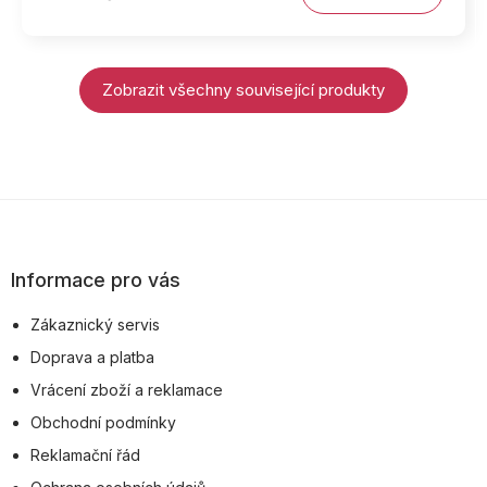
Zobrazit všechny související produkty
Z
á
p
Informace pro vás
a
Zákaznický servis
t
Doprava a platba
í
Vrácení zboží a reklamace
Obchodní podmínky
Reklamační řád