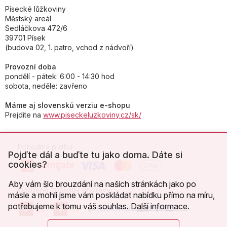
Písecké lůžkoviny
Městský areál
Sedláčkova 472/6
39701 Písek
(budova 02, 1. patro, vchod z nádvoří)
Provozní doba
pondělí - pátek: 6:00 - 14:30 hod
sobota, neděle: zavřeno
Máme aj slovenskú verziu e-shopu
Prejdite na
www.piseckeluzkoviny.cz/sk/
Pohodlná platba:
Pojďte dál a buďte tu jako doma. Dáte si
cookies?
Aby vám šlo brouzdání na našich stránkách jako po
Oblíbené způsoby dopravy:
másle a mohli jsme vám poskládat nabídku přímo na míru,
potřebujeme k tomu váš souhlas.
Další informace
.