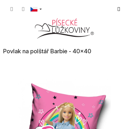
Přejít
Nákupn
na
obsah
košík
Povlak na polštář Barbie - 40x40