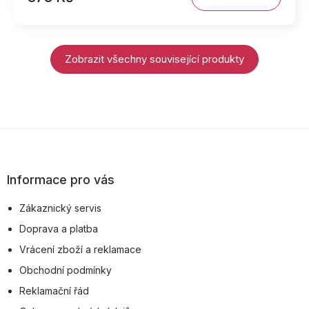
Zobrazit všechny související produkty
Z
á
p
Informace pro vás
a
Zákaznický servis
t
Doprava a platba
í
Vrácení zboží a reklamace
Obchodní podmínky
Reklamační řád