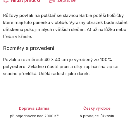
Hlídat produkt
Zeptat se
Růžový
povlak na polštář
se slavnou Barbie potěší holčičky,
které mají tuto panenku v oblibě. Výrazný obrázek bude slušet
dětskému pokoji malých i větších slečen. Ať už na lůžku nebo
třeba v křesle.
Rozměry a provedení
Povlak o rozměrech 40 x 40 cm je vyrobený ze
100%
polyesteru
. Zvládne i časté praní a díky zapínání na zip se
snadno převléká. Udělá radost i jako dárek.
Doprava zdarma
Český výrobce
při objednávce nad 2000 Kč
& prodejce lůžkovin