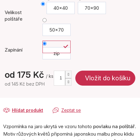
40x40
70x90
Velikost
polštáře
50x70
Zapínání
zip
od
175 Kč
/ ks
Vložit do košíku
od
145 Kč
bez DPH
Měrná
cena:
Hlídat produkt
Zeptat se
Vzpomínka na jaro ukrytá ve vzoru tohoto
povlaku na polštář
.
Motiv růžových květů připomíná japonskou malbu plnou klidu