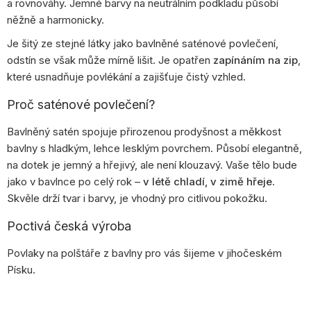
a rovnováhy. Jemné barvy na neutrálním podkladu působí
něžně a harmonicky.
Je šitý ze stejné látky jako bavlněné saténové povlečení,
odstín se však může mírně lišit. Je opatřen
zapínáním na zip
,
které usnadňuje povlékání a zajišťuje čistý vzhled.
Proč saténové povlečení?
Bavlněný satén spojuje přirozenou prodyšnost a měkkost
bavlny s hladkým, lehce lesklým povrchem. Působí elegantně,
na dotek je jemný a hřejivý, ale není klouzavý. Vaše tělo bude
jako v bavlnce po celý rok –
v létě chladí, v zimě hřeje
.
Skvěle drží tvar i barvy, je vhodný pro citlivou pokožku.
Poctivá česká výroba
Povlaky na polštáře z bavlny pro vás šijeme v jihočeském
Písku.