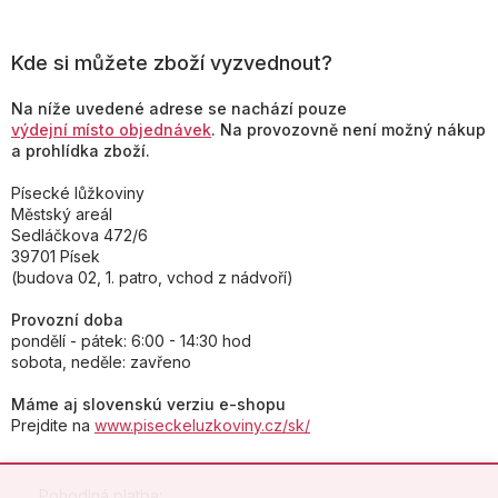
Kde si můžete zboží vyzvednout?
Na níže uvedené adrese se nachází pouze
výdejní místo objednávek
. Na provozovně není možný nákup
a prohlídka zboží.
Písecké lůžkoviny
Městský areál
Sedláčkova 472/6
39701 Písek
(budova 02, 1. patro, vchod z nádvoří)
Provozní doba
pondělí - pátek: 6:00 - 14:30 hod
sobota, neděle: zavřeno
Máme aj slovenskú verziu e-shopu
Prejdite na
www.piseckeluzkoviny.cz/sk/
Pohodlná platba: