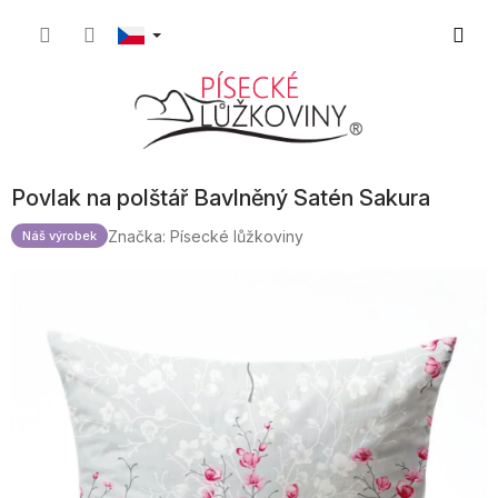
Přejít
Nákupn
na
obsah
košík
Povlak na polštář Bavlněný Satén Sakura
Značka:
Písecké lůžkoviny
Náš výrobek