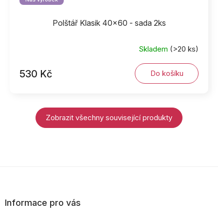
Polštář Klasik 40x60 - sada 2ks
Skladem
(>20 ks)
530 Kč
Do košíku
Zobrazit všechny související produkty
Z
á
p
Informace pro vás
a