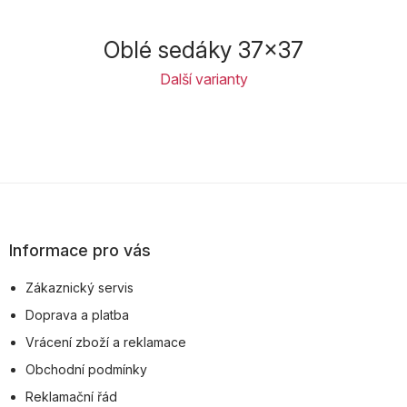
Oblé sedáky 37x37
Další varianty
Z
á
p
Informace pro vás
a
Zákaznický servis
t
Doprava a platba
í
Vrácení zboží a reklamace
Obchodní podmínky
Reklamační řád