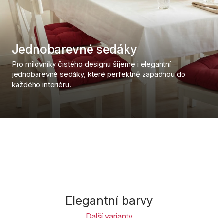
Jednobarevné sedáky
Pro milovníky čistého designu šijeme i elegantní
jednobarevné sedáky, které perfektně zapadnou do
každého interiéru.
Elegantní barvy
Další varianty