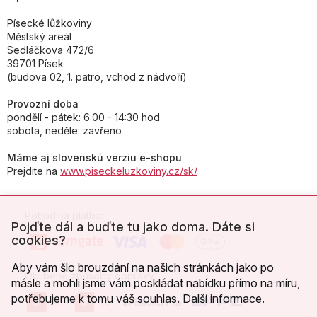
Písecké lůžkoviny
Městský areál
Sedláčkova 472/6
39701 Písek
(budova 02, 1. patro, vchod z nádvoří)
Provozní doba
pondělí - pátek: 6:00 - 14:30 hod
sobota, neděle: zavřeno
Máme aj slovenskú verziu e-shopu
Prejdite na
www.piseckeluzkoviny.cz/sk/
Pohodlná platba:
Pojďte dál a buďte tu jako doma. Dáte si
cookies?
Aby vám šlo brouzdání na našich stránkách jako po
Oblíbené způsoby dopravy:
másle a mohli jsme vám poskládat nabídku přímo na míru,
potřebujeme k tomu váš souhlas.
Další informace
.