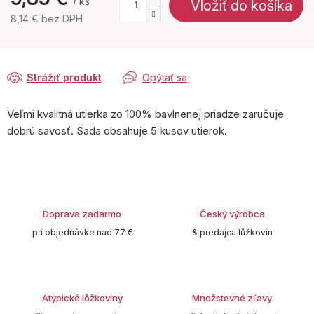
/ ks
Vložiť do košíka
8,14 € bez DPH
Jednotková
cena:
Strážiť produkt
Opýtať sa
Veľmi kvalitná utierka zo 100% bavlnenej priadze zaručuje
dobrú savosť. Sada obsahuje 5 kusov utierok.
Doprava zadarmo
Český výrobca
pri objednávke nad 77 €
& predajca lůžkovin
Atypické lôžkoviny
Množstevné zľavy