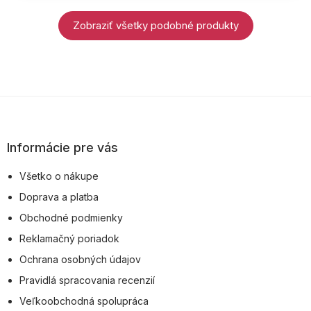
Zobraziť všetky podobné produkty
Z
á
p
Informácie pre vás
ä
Všetko o nákupe
t
Doprava a platba
i
Obchodné podmienky
e
Reklamačný poriadok
Ochrana osobných údajov
Pravidlá spracovania recenzií
Veľkoobchodná spolupráca