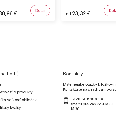
Detail
Deta
30,96 €
23,32 €
od
sa hodiť
Kontakty
s
Máte nejaké otázky k lôžkovi
Kontaktujte nás, radi vám pora
ostlivosť o produkty
+420 608 164 138
ľka veľkostí obliečok
sme tu pre vás Po-Pia 6:0
fikáty kvality
14:30