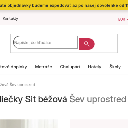
jaté objednávky budeme expedovať až po našej dovolenke od 1
Kontakty
EUR
tové doplnky
Metráže
Chalupári
Hotely
Školy
béžová
Šev uprostred
liečky Sit béžová
Šev uprostred