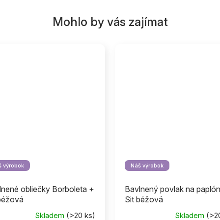
 výrobok
Náš výrobok
lnené obliečky Borboleta +
Bavlnený povlak na paplón
 béžová
Sit béžová
Skladem
(>20 ks)
Skladem
(>2