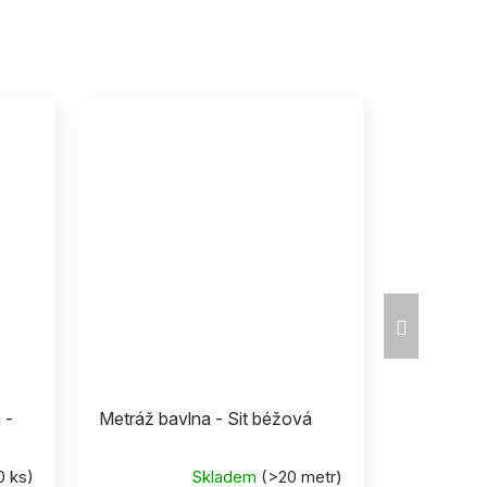
Ďalší
produkt
 -
Metráž bavlna - Sit béžová
0 ks)
Skladem
(>20 metr)