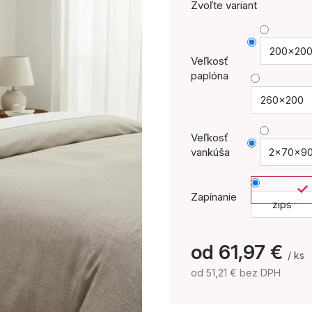
Zvoľte variant
200x20
Veľkosť
paplóna
260x200
Veľkosť
vankúša
2x70x9
Zapínanie
zips
od
61,97 €
/ ks
od
51,21 €
bez DPH
Jednotková
cena: