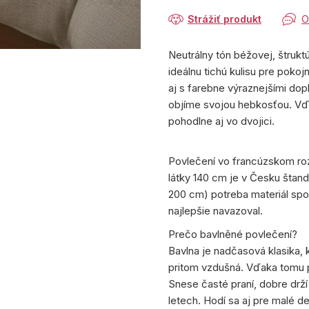
Strážiť produkt
O
Neutrálny tón béžovej, štrukt
ideálnu tichú kulisu pre poko
aj s farebne výraznejšími do
objíme svojou hebkosťou. Vď
pohodlne aj vo dvojici.
Povlečení vo francúzskom roz
látky 140 cm je v Česku štand
200 cm) potreba materiál spo
najlepšie navazoval.
Prečo bavlněné povlečení?
Bavlna je nadčasová klasika, 
pritom vzdušná. Vďaka tomu 
Snese časté praní, dobre drží
letech. Hodí sa aj pre malé det