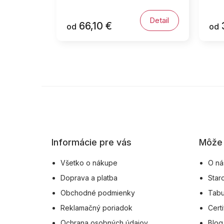
Detail
66,10 €
od
od
Z
á
p
ä
Informácie pre vás
Môže 
t
i
Všetko o nákupe
O ná
e
Doprava a platba
Star
Obchodné podmienky
Tabu
Reklamačný poriadok
Certi
Ochrana osobných údajov
Blog