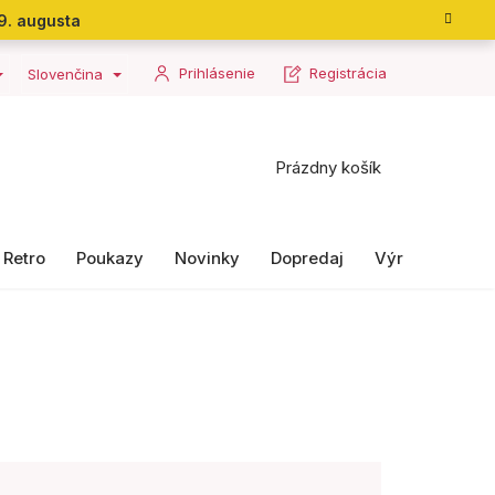
9. augusta
Prihlásenie
Registrácia
Slovenčina
Nákupný
Prázdny košík
košík
Retro
Poukazy
Novinky
Dopredaj
Výrobky II. ako