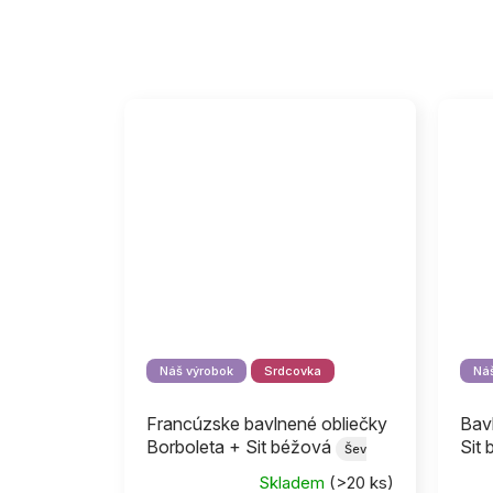
Náš výrobok
Srdcovka
Náš
Francúzske bavlnené obliečky
Bav
Borboleta + Sit béžová
Sit
Šev
uprostred
Skladem
(>20 ks)