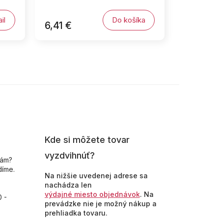
il
Do košíka
6,41 €
Kde si môžete tovar
vyzdvihnúť?
nám?
díme.
Na nižšie uvedenej adrese sa
nachádza len
výdajné miesto objednávok
. Na
0 -
prevádzke nie je možný nákup a
prehliadka tovaru.