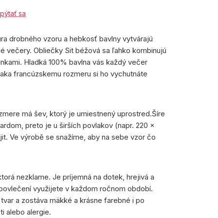
pýtať sa
úra drobného vzoru a hebkosť bavlny vytvárajú
jné večery. Obliečky Sit béžová sa ľahko kombinujú
plnkami. Hladká 100% bavlna vás každý večer
aka francúzskemu rozmeru si ho vychutnáte
mere má šev, ktorý je umiestnený uprostred.Šíre
ardom, preto je u širších povlakov (napr. 220 ×
jit. Ve výrobě se snažíme, aby na sebe vzor čo
ktorá nezklame. Je príjemná na dotek, hrejivá a
povlečení využijete v každom ročnom období.
 tvar a zostáva mäkké a krásne farebné i po
i alebo alergie.