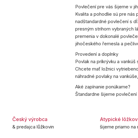
Povlečení pre vás šijeme v j
Kvalita a pohodlie sú pre nás 
nadštandardné povlečení s d
presným strihom vybraných lá
premenia v dokonalé povleče
jihočeského řemesla a pečliv
Provedení a doplnky
Povlak na príkrývku a vankúš 
Chcete mať ložnici vytrieben
náhradné povlaky na vankúše,
Aké zapínanie ponúkame?
Štandardne šijeme povlečení 
Český výrobca
Atypické lôžkov
& predajca lůžkovin
šijeme priamo na 