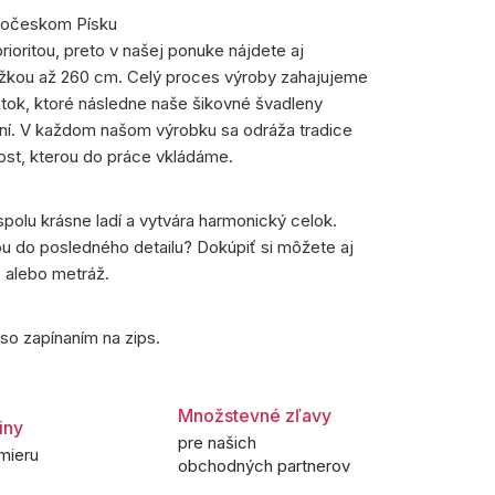
ihočeskom Písku
prioritou, preto v našej ponuke nájdete aj
ĺžkou až 260 cm. Celý proces výroby zahajujeme
tok, ktoré následne naše šikovné švadleny
ní. V každom našom výrobku sa odráža tradice
ost, kterou do práce vkládáme.
spolu krásne ladí a vytvára harmonický celok.
ou do posledného detailu? Dokúpiť si môžete aj
 alebo metráž.
so zapínaním na zips.
Množstevné zľavy
iny
pre našich
mieru
obchodných partnerov