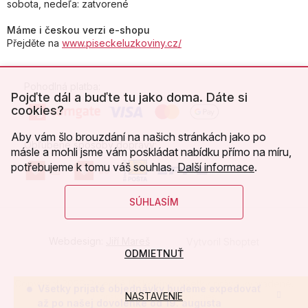
sobota, nedeľa: zatvorené
Máme i českou verzi e-shopu
Přejděte na
www.piseckeluzkoviny.cz/
Pohodlná platba:
Pojďte dál a buďte tu jako doma. Dáte si
cookies?
Aby vám šlo brouzdání na našich stránkách jako po
Obľúbené spôsoby dopravy:
másle a mohli jsme vám poskládat nabídku přímo na míru,
potřebujeme k tomu váš souhlas.
Další informace
.
SÚHLASÍM
Webdesign:
Jiří Mareš
Vytvoril Shoptet
ODMIETNUŤ
Copyright 2026
Písecké lůžkoviny
. Všetky práva vyhradené.
Všetky prijaté objednávky budeme expedovať
NASTAVENIE
Upraviť nastavenie cookies
až po našej dovolenke od 19. augusta