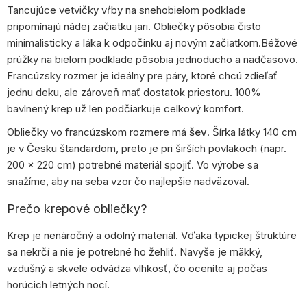
Tancujúce vetvičky vŕby na snehobielom podklade
pripomínajú nádej začiatku jari. Obliečky pôsobia čisto
minimalisticky a láka k odpočinku aj novým začiatkom.Béžové
prúžky na bielom podklade pôsobia jednoducho a nadčasovo.
Francúzsky rozmer je ideálny pre páry, ktoré chcú zdieľať
jednu deku, ale zároveň mať dostatok priestoru. 100%
bavlnený krep už len podčiarkuje celkový komfort.
Obliečky vo francúzskom rozmere má
šev
. Šírka látky 140 cm
je v Česku štandardom, preto je pri širších povlakoch (napr.
200 × 220 cm) potrebné materiál spojiť. Vo výrobe sa
snažíme, aby na seba vzor čo najlepšie nadväzoval.
Prečo krepové obliečky?
Krep je nenáročný a odolný materiál. Vďaka typickej štruktúre
sa nekrčí a nie je potrebné ho žehliť. Navyše je mäkký,
vzdušný a skvele odvádza vlhkosť, čo oceníte aj počas
horúcich letných nocí.