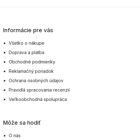
Z
á
p
Informácie pre vás
ä
Všetko o nákupe
t
Doprava a platba
i
Obchodné podmienky
e
Reklamačný poriadok
Ochrana osobných údajov
Pravidlá spracovania recenzií
Veľkoobchodná spolupráca
Môže sa hodiť
O nás