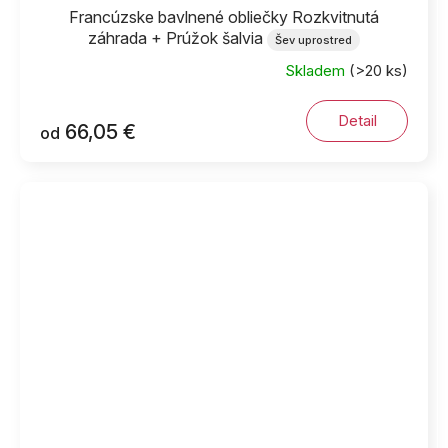
Francúzske bavlnené obliečky Rozkvitnutá
záhrada + Prúžok šalvia
Šev uprostred
Skladem
(>20 ks)
Detail
66,05 €
od