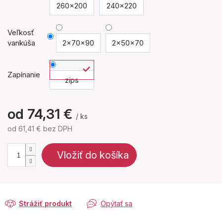
260x200
240x220
Veľkosť
vankúša
2x70x90
2x50x70
Zapínanie
zips
od
74,31 €
/ ks
od
61,41 €
bez DPH
Jednotková
cena:
Vložiť do košíka
Strážiť produkt
Opýtať sa