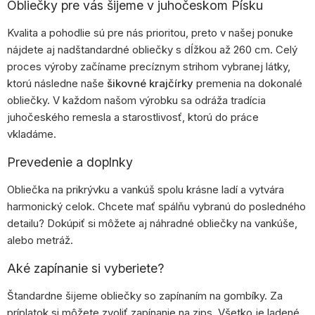
Obliečky pre vás šijeme v juhočeskom Písku
Kvalita a pohodlie sú pre nás prioritou, preto v našej ponuke
nájdete aj nadštandardné obliečky s dĺžkou až 260 cm. Celý
proces výroby začíname precíznym strihom vybranej látky,
ktorú následne naše
šikovné krajčírky
premenia na dokonalé
obliečky. V každom našom výrobku sa odráža tradícia
juhočeského remesla a starostlivosť, ktorú do práce
vkladáme.
Prevedenie a doplnky
Obliečka na prikrývku a vankúš spolu krásne ladí a vytvára
harmonický celok. Chcete mať spálňu vybranú do posledného
detailu? Dokúpiť si môžete aj náhradné obliečky na vankúše,
alebo metráž.
Aké zapínanie si vyberiete?
Štandardne šijeme obliečky so zapínaním na gombíky. Za
príplatok si môžete zvoliť zapínanie na zips. Všetko je ladené