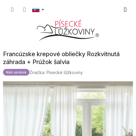
Prejsť
Nákup
na
obsah
košík
Francúzske krepové obliečky Rozkvitnutá
záhrada + Prúžok šalvia
Značka:
Písecké lůžkoviny
Náš výrobok