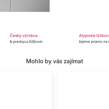
Český výrobca
Atypické lôžkov
& predajca lůžkovin
šijeme priamo na 