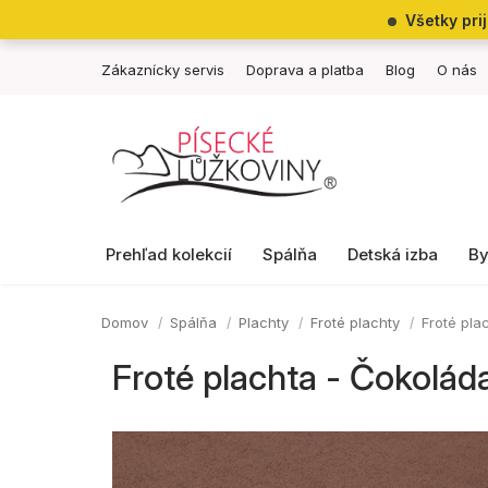
Prejsť
Všetky pri
na
obsah
Zákaznícky servis
Doprava a platba
Blog
O nás
Prehľad kolekcií
Spálňa
Detská izba
By
Domov
Spálňa
Plachty
Froté plachty
Froté pla
Froté plachta - Čokolád