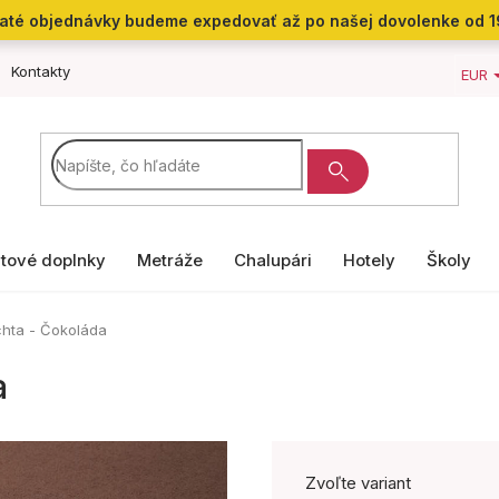
jaté objednávky budeme expedovať až po našej dovolenke od 1
Kontakty
EUR
tové doplnky
Metráže
Chalupári
Hotely
Školy
chta - Čokoláda
a
Zvoľte variant