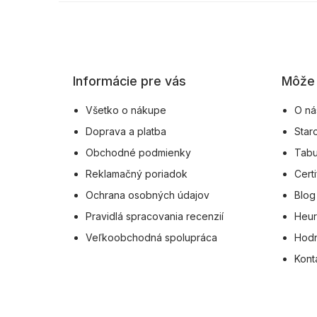
Z
á
p
ä
Informácie pre vás
Môže 
t
i
Všetko o nákupe
O ná
e
Doprava a platba
Star
Obchodné podmienky
Tabu
Reklamačný poriadok
Certi
Ochrana osobných údajov
Blog
Pravidlá spracovania recenzií
Heur
Veľkoobchodná spolupráca
Hodn
Kont