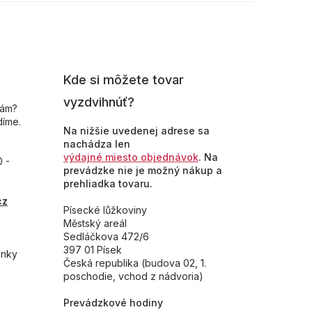
Kde si môžete tovar
vyzdvihnúť?
nám?
díme.
Na nižšie uvedenej adrese sa
nachádza len
výdajné miesto objednávok
. Na
0 -
prevádzke nie je možný nákup a
prehliadka tovaru.
cz
Písecké lůžkoviny
Městský areál
Sedláčkova 472/6
397 01 Písek
inky
Česká republika (budova 02, 1.
poschodie, vchod z nádvoria)
Prevádzkové hodiny