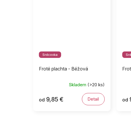
Srdcovka
Sr
Froté plachta - Béžová
Frot
Skladem
(>20 ks)
9,85 €
Detail
od
od