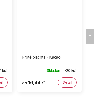
Ďalší
produkt
Froté plachta - Kakao
7 ks)
Skladem
(>20 ks)
16,44 €
il
Detail
od