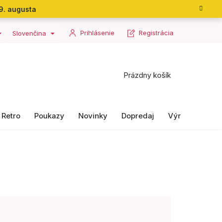
9. augusta
Prihlásenie
Registrácia
Slovenčina
Nákupný
Prázdny košík
košík
Retro
Poukazy
Novinky
Dopredaj
Výrobky II. ako