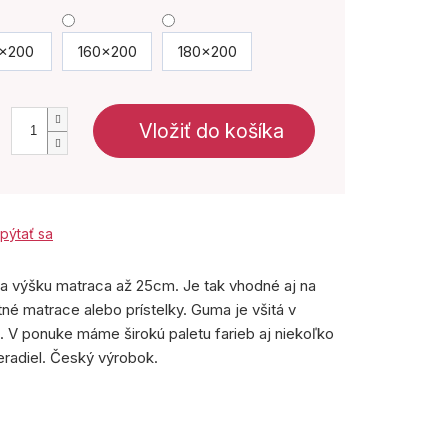
x200
160x200
180x200
Vložiť do košíka
pýtať sa
na výšku matraca až 25cm. Je tak vhodné aj na
né matrace alebo prístelky. Guma je všitá v
á. V ponuke máme širokú paletu farieb aj niekoľko
ieradiel. Český výrobok.