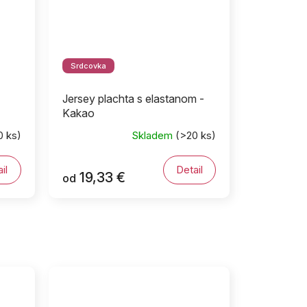
Srdcovka
Jersey plachta s elastanom -
Kakao
0 ks)
Skladem
(>20 ks)
il
Detail
19,33 €
od