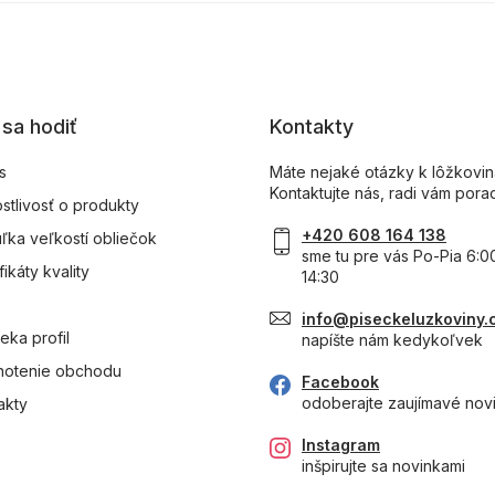
sa hodiť
Kontakty
s
Máte nejaké otázky k lôžkovi
Kontaktujte nás, radi vám pora
ostlivosť o produkty
+420 608 164 138
ľka veľkostí obliečok
sme tu pre vás Po-Pia 6:0
fikáty kvality
14:30
info@piseckeluzkoviny.
eka profil
napíšte nám kedykoľvek
otenie obchodu
Facebook
odoberajte zaujímavé nov
akty
Instagram
inšpirujte sa novinkami