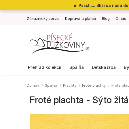
Prejsť
Pssst..... Blíži sa naša
na
obsah
Zákaznícky servis
Doprava a platba
Blog
O nás
Prehľad kolekcií
Spálňa
Detská izba
By
Domov
Spálňa
Plachty
Froté plachty
Froté plac
Froté plachta - Sýto žltá