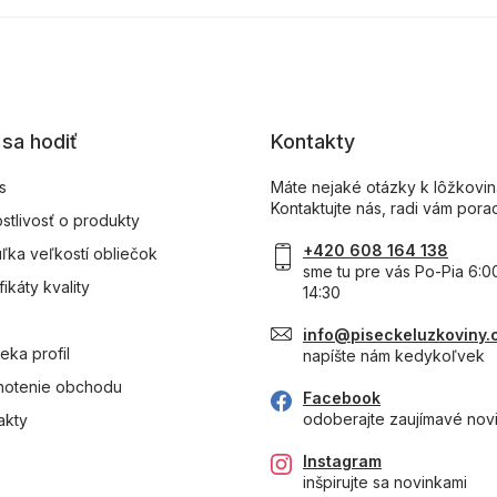
sa hodiť
Kontakty
s
Máte nejaké otázky k lôžkovi
Kontaktujte nás, radi vám pora
ostlivosť o produkty
+420 608 164 138
ľka veľkostí obliečok
sme tu pre vás Po-Pia 6:0
fikáty kvality
14:30
info@piseckeluzkoviny.
eka profil
napíšte nám kedykoľvek
otenie obchodu
Facebook
odoberajte zaujímavé nov
akty
Instagram
inšpirujte sa novinkami