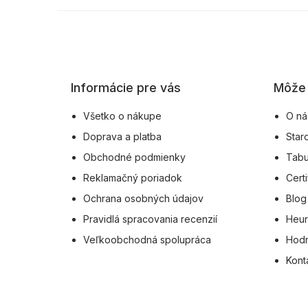
Z
á
p
ä
Informácie pre vás
Môže 
t
i
Všetko o nákupe
O ná
e
Doprava a platba
Star
Obchodné podmienky
Tabu
Reklamačný poriadok
Certi
Ochrana osobných údajov
Blog
Pravidlá spracovania recenzií
Heur
Veľkoobchodná spolupráca
Hodn
Kont