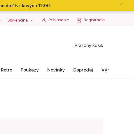
me do štvrtkových 12:00.
Prihlásenie
Registrácia
Slovenčina
Nákupný
Prázdny košík
košík
Retro
Poukazy
Novinky
Dopredaj
Výrobky II. ako