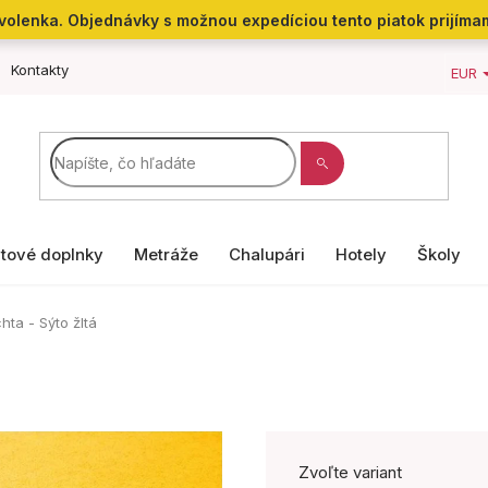
 dovolenka. Objednávky s možnou expedíciou tento piatok prijíma
Kontakty
EUR
tové doplnky
Metráže
Chalupári
Hotely
Školy
hta - Sýto žltá
Zvoľte variant