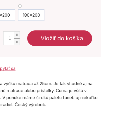
x200
180x200
Vložiť do košíka
pýtať sa
na výšku matraca až 25cm. Je tak vhodné aj na
né matrace alebo prístelky. Guma je všitá v
á. V ponuke máme širokú paletu farieb aj niekoľko
ieradiel. Český výrobok.