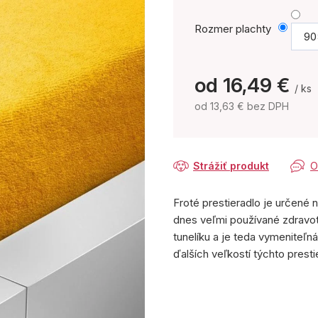
Rozmer plachty
90
od
16,49 €
/ ks
od
13,63 €
bez DPH
Jednotková
cena:
Strážiť produkt
O
Froté prestieradlo je určené 
dnes veľmi používané zdravot
tunelíku a je teda vymeniteľn
ďalších veľkostí týchto prest