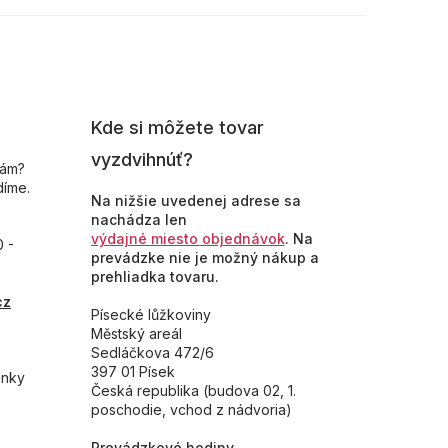
Kde si môžete tovar
vyzdvihnúť?
nám?
díme.
Na nižšie uvedenej adrese sa
nachádza len
výdajné miesto objednávok
. Na
0 -
prevádzke nie je možný nákup a
prehliadka tovaru.
cz
Písecké lůžkoviny
Městský areál
Sedláčkova 472/6
397 01 Písek
inky
Česká republika (budova 02, 1.
poschodie, vchod z nádvoria)
Prevádzkové hodiny