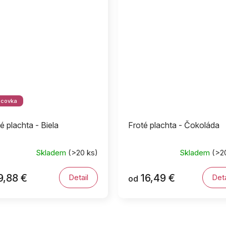
dcovka
é plachta - Biela
Froté plachta - Čokoláda
Skladem
(>20 ks)
Skladem
(>2
9,88 €
16,49 €
Detail
Deta
od