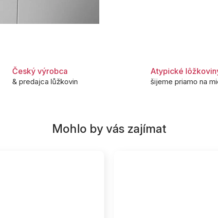
Český výrobca
Atypické lôžkovin
& predajca lůžkovin
šijeme priamo na mi