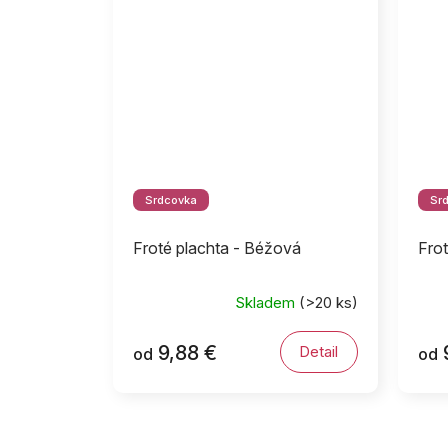
Srdcovka
Sr
Froté plachta - Béžová
Frot
Skladem
(>20 ks)
9,88 €
Detail
od
od