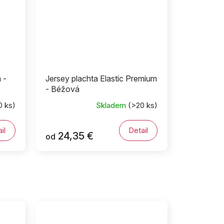
 -
Jersey plachta Elastic Premium
- Béžová
0 ks)
Skladem
(>20 ks)
il
Detail
24,35 €
od