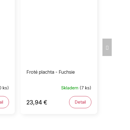
Ďalší
produkt
Froté plachta - Fuchsie
0 ks)
Skladem
(7 ks)
23,94 €
il
Detail