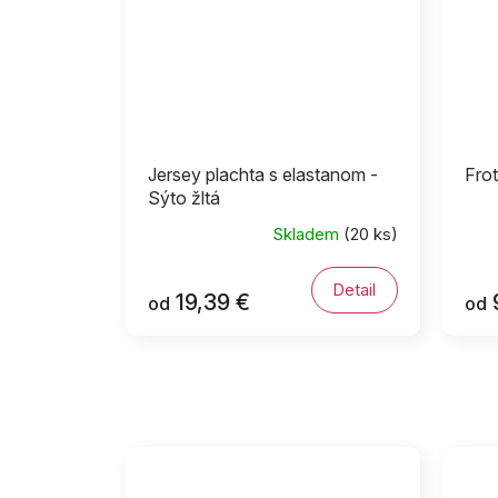
Jersey plachta s elastanom -
Frot
Sýto žltá
Skladem
(20 ks)
Detail
19,39 €
od
od