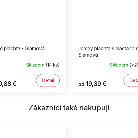
é plachta - Slamová
Jersey plachta s elastanom
Slamová
Skladem
(14 ks)
Skladem
(>2
Detail
Deta
9,88 €
19,39 €
od
Zákazníci také nakupují