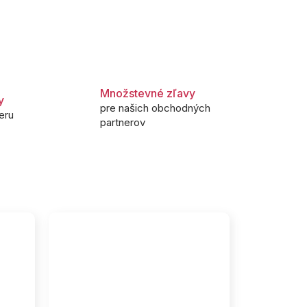
Množstevné zľavy
y
pre našich obchodných
eru
partnerov