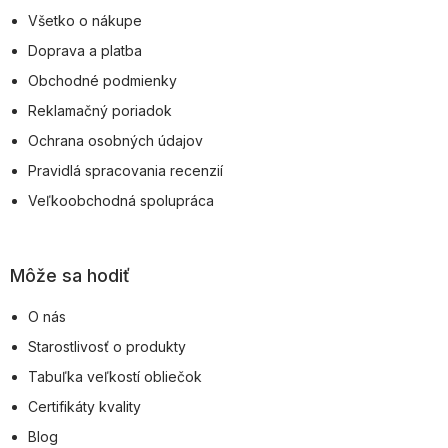
ä
Všetko o nákupe
t
Doprava a platba
i
Obchodné podmienky
e
Reklamačný poriadok
Ochrana osobných údajov
Pravidlá spracovania recenzií
Veľkoobchodná spolupráca
Môže sa hodiť
O nás
Starostlivosť o produkty
Tabuľka veľkostí obliečok
Certifikáty kvality
Blog