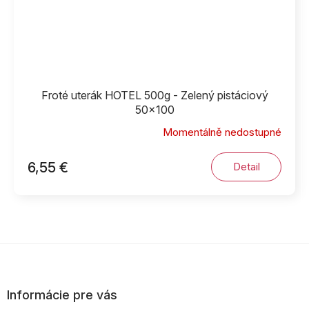
Froté uterák HOTEL 500g - Zelený pistáciový
50x100
Momentálně nedostupné
6,55 €
Detail
Z
á
p
Informácie pre vás