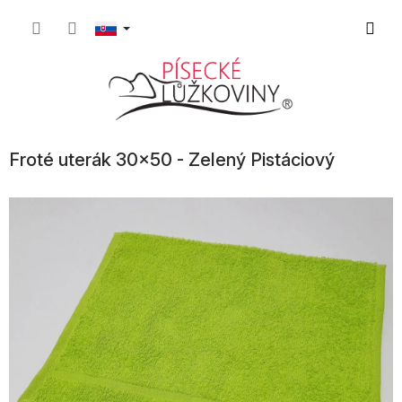
Prejsť
Nákup
na
obsah
košík
Froté uterák 30x50 - Zelený Pistáciový