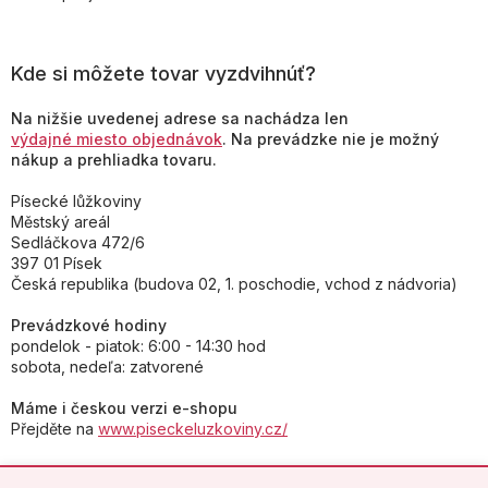
Kde si môžete tovar vyzdvihnúť?
Na nižšie uvedenej adrese sa nachádza len
výdajné miesto objednávok
. Na prevádzke nie je možný
nákup a prehliadka tovaru.
Písecké lůžkoviny
Městský areál
Sedláčkova 472/6
397 01 Písek
Česká republika (budova 02, 1. poschodie, vchod z nádvoria)
Prevádzkové hodiny
pondelok - piatok: 6:00 - 14:30 hod
sobota, nedeľa: zatvorené
Máme i českou verzi e-shopu
Přejděte na
www.piseckeluzkoviny.cz/