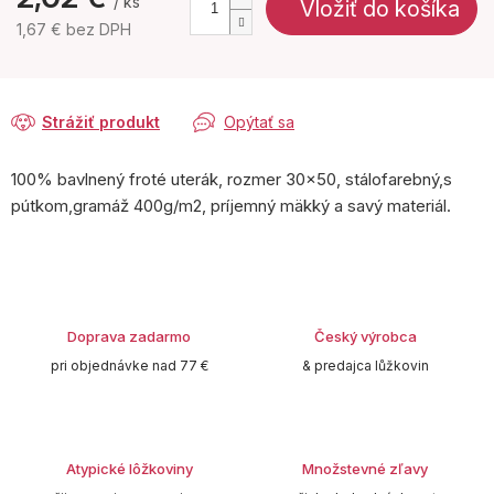
/ ks
Vložiť do košíka
1,67 € bez DPH
Jednotková
cena:
Strážiť produkt
Opýtať sa
100% bavlnený froté uterák, rozmer 30x50, stálofarebný,s
pútkom,gramáž 400g/m2, príjemný mäkký a savý materiál.
Doprava zadarmo
Český výrobca
pri objednávke nad 77 €
& predajca lůžkovin
Atypické lôžkoviny
Množstevné zľavy