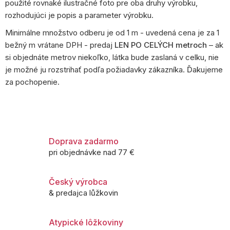
použité rovnaké ilustračné foto pre oba druhy výrobku,
rozhodujúci je popis a parameter výrobku.
Minimálne množstvo odberu je od 1 m - uvedená cena je za 1
bežný m vrátane DPH - predaj
LEN PO CELÝCH metroch
– ak
si objednáte metrov niekoľko, látka bude zaslaná v celku, nie
je možné ju rozstrihať podľa požiadavky zákazníka. Ďakujeme
za pochopenie.
Doprava zadarmo
pri objednávke nad 77 €
Český výrobca
& predajca lůžkovin
Atypické lôžkoviny