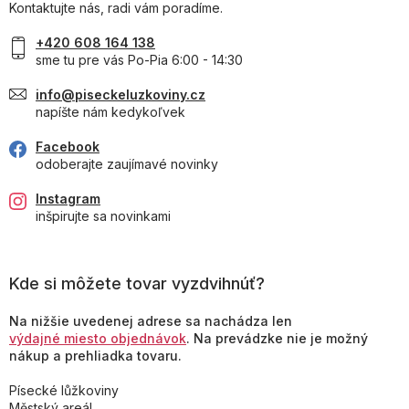
Kontaktujte nás, radi vám poradíme.
+420 608 164 138
sme tu pre vás Po-Pia 6:00 - 14:30
info@piseckeluzkoviny.cz
napíšte nám kedykoľvek
Facebook
odoberajte zaujímavé novinky
Instagram
inšpirujte sa novinkami
Kde si môžete tovar vyzdvihnúť?
Na nižšie uvedenej adrese sa nachádza len
výdajné miesto objednávok
. Na prevádzke nie je možný
nákup a prehliadka tovaru.
Písecké lůžkoviny
Městský areál