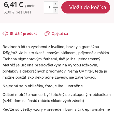
6,41 €
/ metr
Vložiť do košíka
5,30 € bez DPH
Jednotková
cena:
Strážiť produkt
Opýtať sa
Bavlnená látka
vyrobená z kvalitnej bavlny s gramážou
125g/m2. Je husto tkaná jemnými vláknami, príjemná a mäkká.
Farbená pigmentovými farbami, tlač je iba jednostranný.
Metráž je určená predovšetkým na výrobu lôžkovín
,
povlakov a dekoračných predmetov. Nemá UV filter, teda je
možné použiť ako dekoračné závesy, nie zatieňovací.
Nejedná sa o obliečky, foto je iba ilustračné.
Odtieň metráže nemusí byť totožný so zakúpenými obliečkami
(vzhľadom na častú rotáciu skladových zásob)
Keďže sú všetky vzory v prevedení bavlna či krep rovnaké, je