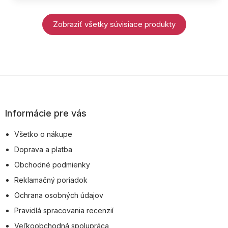
Zobraziť všetky súvisiace produkty
Z
á
p
Informácie pre vás
ä
Všetko o nákupe
t
Doprava a platba
i
Obchodné podmienky
e
Reklamačný poriadok
Ochrana osobných údajov
Pravidlá spracovania recenzií
Veľkoobchodná spolupráca