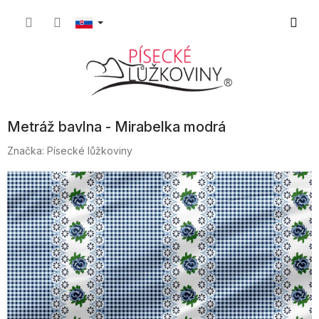
Prejsť
Nákup
na
obsah
košík
Metráž bavlna - Mirabelka modrá
Značka:
Písecké lůžkoviny