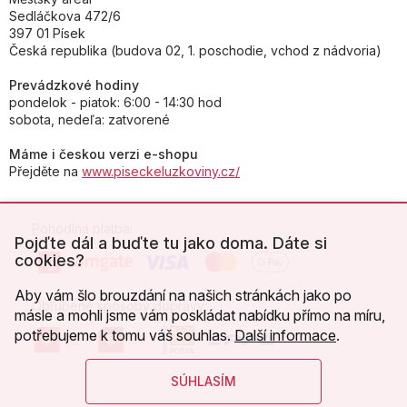
Sedláčkova 472/6
397 01 Písek
Česká republika (budova 02, 1. poschodie, vchod z nádvoria)
Prevádzkové hodiny
pondelok - piatok: 6:00 - 14:30 hod
sobota, nedeľa: zatvorené
Máme i českou verzi e-shopu
Přejděte na
www.piseckeluzkoviny.cz/
Pohodlná platba:
Pojďte dál a buďte tu jako doma. Dáte si
cookies?
Aby vám šlo brouzdání na našich stránkách jako po
Obľúbené spôsoby dopravy:
másle a mohli jsme vám poskládat nabídku přímo na míru,
potřebujeme k tomu váš souhlas.
Další informace
.
SÚHLASÍM