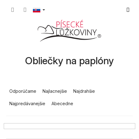
Prejsť
Nákup
na
obsah
košík
Obliečky na paplóny
R
a
Odporúčame
Najlacnejšie
Najdrahšie
d
Najpredávanejšie
Abecedne
e
n
i
e