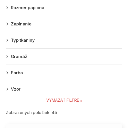
p
Rozmer paplóna
r
o
Zapínanie
d
u
Typ tkaniny
k
t
Gramáž
o
v
Farba
Vzor
VYMAZAŤ FILTRE
Zobrazených položiek:
45
V