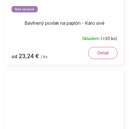
Náš výrobok
Bavlnený povlak na paplón - Káro sivé
Skladem
(>20 ks)
Detail
23,24 €
od
/ ks