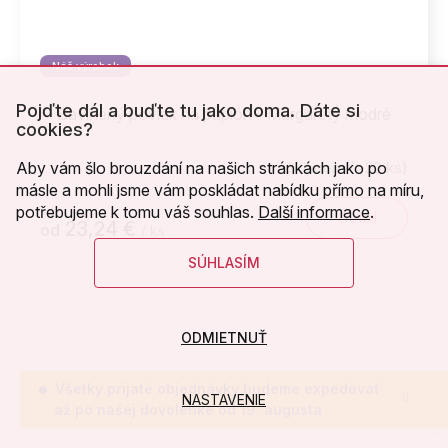
Náš výrobok
Pojďte dál a buďte tu jako doma. Dáte si
Bavlnený povlak na paplón - Margaréty modré
cookies?
Aby vám šlo brouzdání na našich stránkách jako po
Skladem
(>20 ks)
másle a mohli jsme vám poskládat nabídku přímo na míru,
potřebujeme k tomu váš souhlas.
Další informace
.
Detail
23,24 €
od
/ ks
SÚHLASÍM
ODMIETNUŤ
Všetky prijaté objednávky budeme expedovať
NASTAVENIE
až po našej dovolenke od 19. augusta