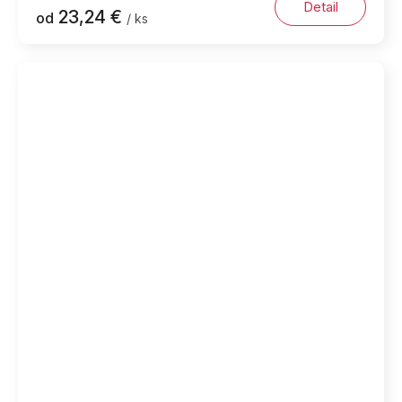
Detail
23,24 €
od
/ ks