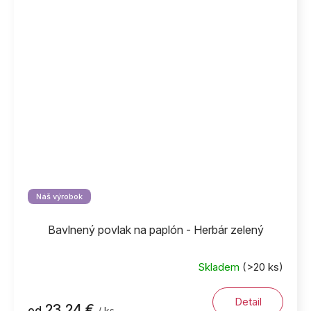
Náš výrobok
Bavlnený povlak na paplón - Herbár zelený
Skladem
(>20 ks)
Detail
23,24 €
od
/ ks