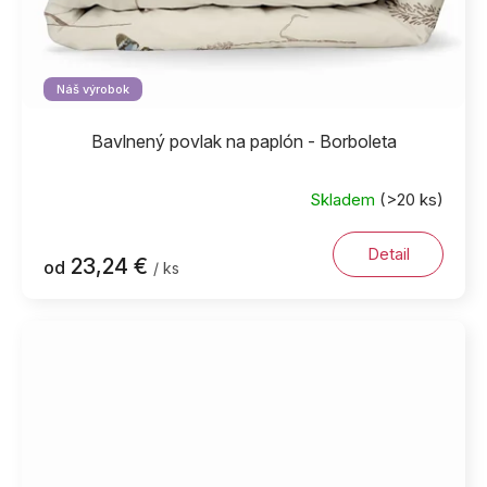
Náš výrobok
Bavlnený povlak na paplón - Borboleta
Skladem
(>20 ks)
Detail
23,24 €
od
/ ks