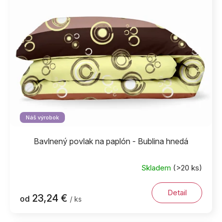
Náš výrobok
Bavlnený povlak na paplón - Bublina hnedá
Skladem
(>20 ks)
Detail
23,24 €
od
/ ks