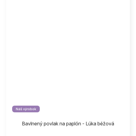
Náš výrobok
Bavlnený povlak na paplón - Lúka béžová