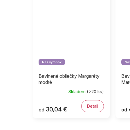
Náš výrobok
Náš
Bavlnené obliečky Margaréty
Bav
modré
Mar
Skladem
(>20 ks)
Detail
30,04 €
od
od