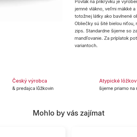
Povlak na prikrývku je vyrob
jemné vlákno, veľmi mäkké a v
totožnej látky ako bavlnené o
Obliečky sú šité bielou niťou,
zips. Standardne šijeme so z
mandľovanie. Za príplatok 
variantoch.
Český výrobca
Atypické lôžkov
& predajca lůžkovin
šijeme priamo na 