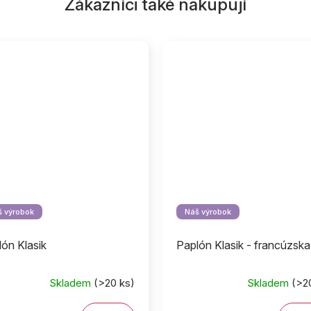
Zákazníci také nakupují
 výrobok
Náš výrobok
ón Klasik
Paplón Klasik - francúzska
Skladem
(>20 ks)
Skladem
(>2