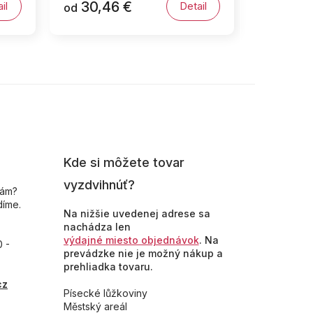
30,46 €
il
Detail
od
Kde si môžete tovar
vyzdvihnúť?
nám?
díme.
Na nižšie uvedenej adrese sa
nachádza len
výdajné miesto objednávok
. Na
0 -
prevádzke nie je možný nákup a
prehliadka tovaru.
cz
Písecké lůžkoviny
Městský areál