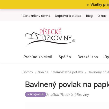
Prejsť
Všetky pri
na
obsah
Zákaznícky servis
Doprava a platba
Blog
O nás
Prehľad kolekcií
Spálňa
Detská izba
By
Domov
Spálňa
Samostatné poťahy
Bavlnený pov
Bavlnený povlak na pap
Značka:
Písecké lůžkoviny
Náš výrobok