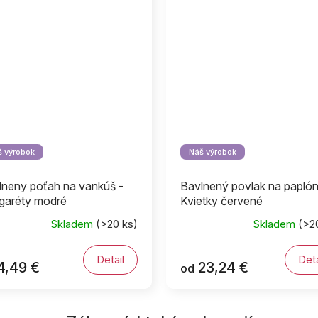
 výrobok
Náš výrobok
lneny poťah na vankúš -
Bavlnený povlak na paplón
garéty modré
Kvietky červené
Skladem
(>20 ks)
Skladem
(>2
Detail
Deta
4,49 €
23,24 €
od