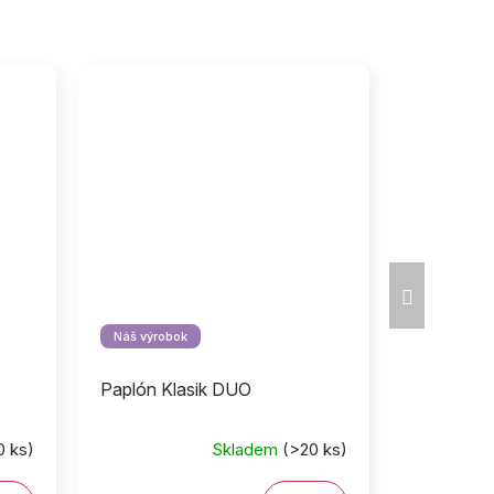
Ďalší
produkt
Náš výrobok
Paplón Klasik DUO
0 ks)
Skladem
(>20 ks)