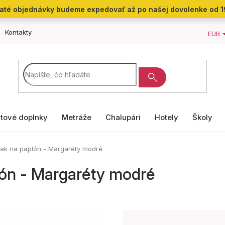
jaté objednávky budeme expedovať až po našej dovolenke od 1
Kontakty
EUR
tové doplnky
Metráže
Chalupári
Hotely
Školy
lak na paplón - Margaréty modré
lón - Margaréty modré