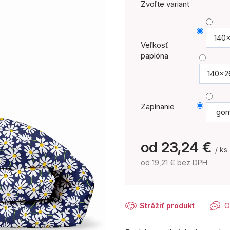
Zvoľte variant
140
Veľkosť
paplóna
140x2
Zapínanie
gom
od
23,24 €
/ ks
od
19,21 €
bez DPH
Jednotková
cena:
Strážiť produkt
O