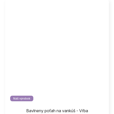
Náš výrobok
Bavlneny poťah na vankúš - Vŕba