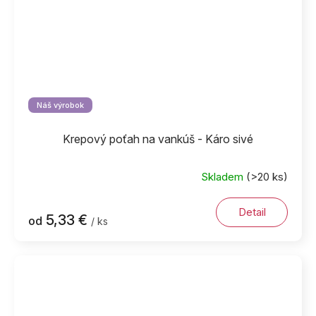
Náš výrobok
Krepový poťah na vankúš - Káro sivé
Skladem
(>20 ks)
Detail
5,33 €
od
/ ks