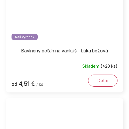
Náš výrobok
Bavlneny poťah na vankúš - Lúka béžová
Skladem
(>20 ks)
Detail
4,51 €
od
/ ks