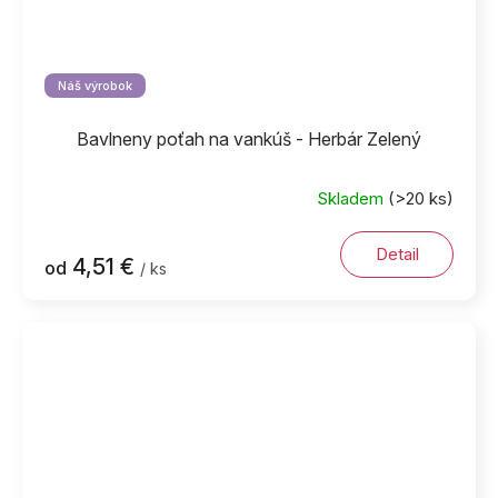
Náš výrobok
Bavlneny poťah na vankúš - Herbár Zelený
Skladem
(>20 ks)
Detail
4,51 €
od
/ ks