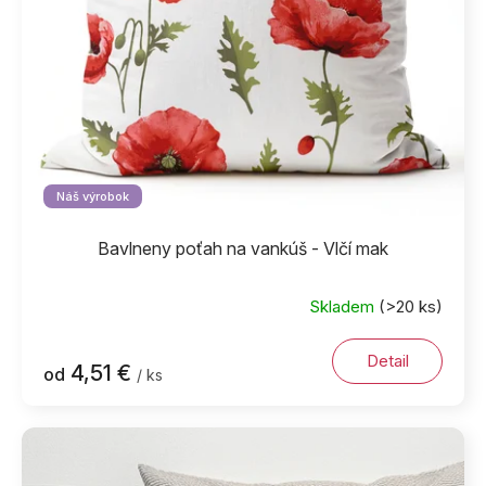
d
u
k
t
o
v
Náš výrobok
Bavlneny poťah na vankúš - Vlčí mak
Skladem
(>20 ks)
Detail
4,51 €
od
/ ks