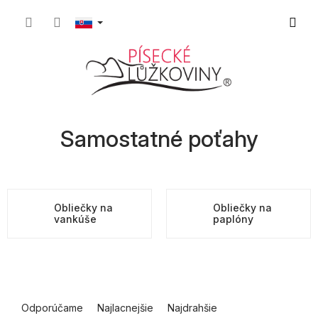
Prejsť
Nákup
na
obsah
košík
Samostatné poťahy
Obliečky na
Obliečky na
vankúše
paplóny
R
a
Odporúčame
Najlacnejšie
Najdrahšie