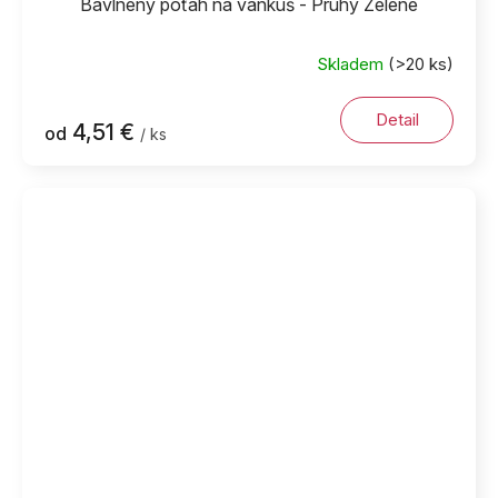
Bavlneny poťah na vankúš - Pruhy Zelené
Skladem
(>20 ks)
Detail
4,51 €
od
/ ks