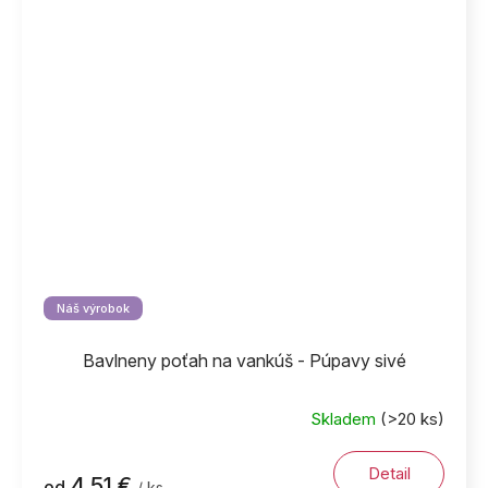
Náš výrobok
Bavlneny poťah na vankúš - Púpavy sivé
Skladem
(>20 ks)
Detail
4,51 €
od
/ ks