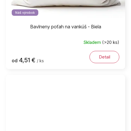
Náš výrobok
Bavlneny poťah na vankúš - Biela
Skladem
(>20 ks)
Detail
4,51 €
od
/ ks