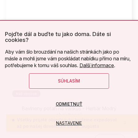
Pojďte dál a buďte tu jako doma. Dáte si
cookies?
Aby vám šlo brouzdání na našich stránkách jako po
másle a mohli jsme vám poskládat nabídku přímo na míru,
potřebujeme k tomu váš souhlas.
Další informace
.
SÚHLASÍM
Náš výrobok
ODMIETNUŤ
Bavlneny poťah na vankúš - Herbár Modrý
obojstranný
Všetky prijaté objednávky budeme expedovať
NASTAVENIE
Skladem
(>20 ks)
až po našej dovolenke od 19. augusta