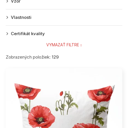
Vzor
Vlastnosti
Certifikát kvality
VYMAZAŤ FILTRE
Zobrazených položiek:
129
V
ý
p
i
s
p
r
o