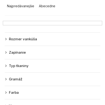
d
Najpredávanejšie
Abecedne
e
n
i
e
p
Rozmer vankúša
r
o
Zapínanie
d
u
Typ tkaniny
k
t
Gramáž
o
v
Farba