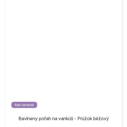
Náš výrobok
Bavlneny poťah na vankúš - Prúžok béžový