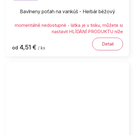
Bavlneny poťah na vankúš - Herbár béžový
momentálně nedostupné - látka je v tisku, můžete si
nastavit HLÍDÁNÍ PRODUKTU níže
Detail
4,51 €
od
/ ks