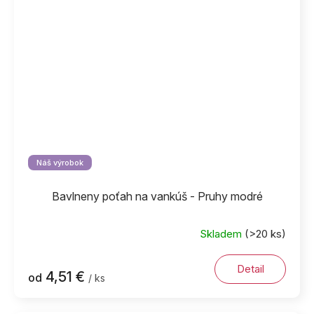
Náš výrobok
Bavlneny poťah na vankúš - Pruhy modré
Skladem
(>20 ks)
Detail
4,51 €
od
/ ks