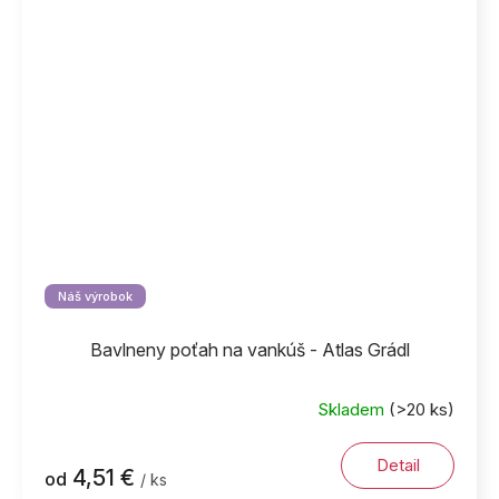
Náš výrobok
Bavlneny poťah na vankúš - Atlas Grádl
Skladem
(>20 ks)
Detail
4,51 €
od
/ ks