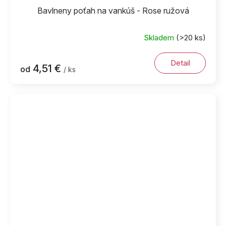
Bavlneny poťah na vankúš - Rose ružová
Skladem
(>20 ks)
Detail
4,51 €
od
/ ks