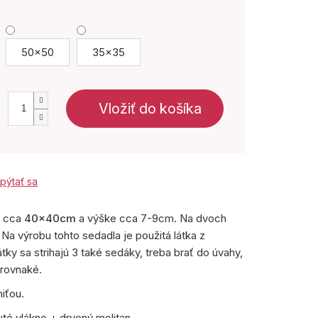
50x50
35x35
Vložiť do košíka
pýtať sa
i cca
4
0x40cm
a výške cca 7-9cm.
Na dvoch
Na výrobu tohto sedadla je použitá látka z
tky sa strihajú 3 také sedáky, treba brať do úvahy,
 rovnaké.
iťou.
uté vlákno + drvený molitan