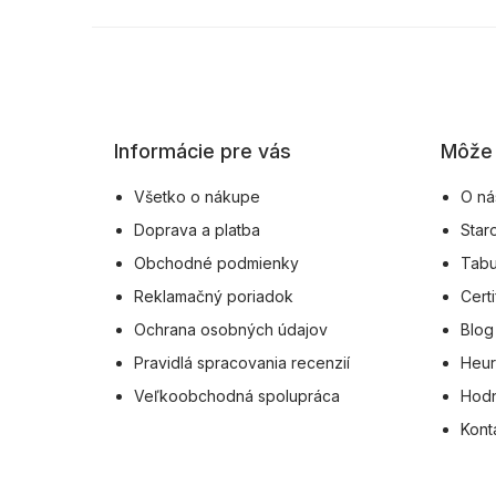
Z
á
p
ä
Informácie pre vás
Môže 
t
i
Všetko o nákupe
O ná
e
Doprava a platba
Star
Obchodné podmienky
Tabu
Reklamačný poriadok
Certi
Ochrana osobných údajov
Blog
Pravidlá spracovania recenzií
Heur
Veľkoobchodná spolupráca
Hodn
Kont