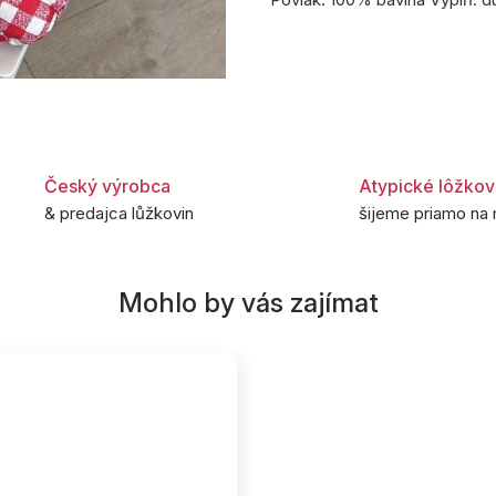
Český výrobca
Atypické lôžkov
& predajca lůžkovin
šijeme priamo na 