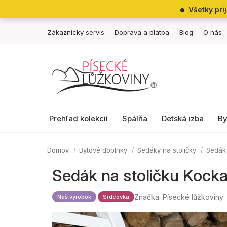
Prejsť
Všetky pri
na
obsah
Zákaznícky servis
Doprava a platba
Blog
O nás
Prehľad kolekcií
Spálňa
Detská izba
By
Domov
Bytové doplnky
Sedáky na stoličky
Sedák 
Sedák na stoličku Kock
Značka:
Písecké lůžkoviny
Náš výrobok
Srdcovka