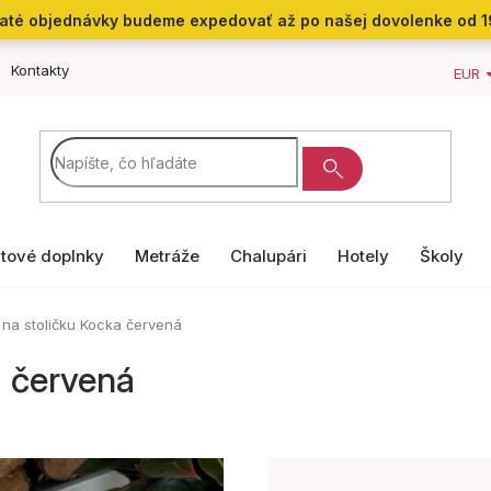
jaté objednávky budeme expedovať až po našej dovolenke od 1
Kontakty
EUR
tové doplnky
Metráže
Chalupári
Hotely
Školy
na stoličku Kocka červená
a červená