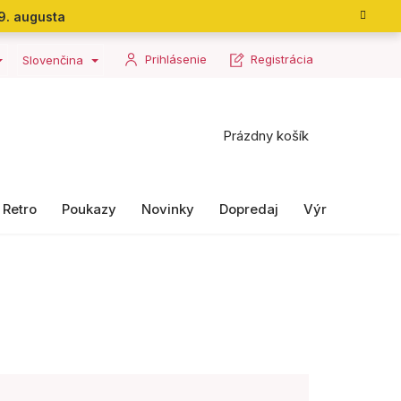
9. augusta
Prihlásenie
Registrácia
Slovenčina
Nákupný
Prázdny košík
košík
Retro
Poukazy
Novinky
Dopredaj
Výrobky II. ako