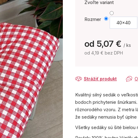
Zvoľte variant
Rozmer
40x40
od
5,07 €
/ ks
od
4,19 €
bez DPH
Jednotková
cena:
Strážiť produkt
O
Kvalitný silný sedák o veľkost
bodoch prichytenie šnúrkami.
rôznorodého vzoru. Z metra lá
že sedáky nemusia byť úplne
Všetky sedáky sú šité bielou n
Povlak: 100% bavlna Výplň: d