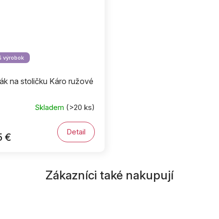
 výrobok
k na stoličku Káro ružové
Skladem
(>20 ks)
Detail
5 €
Zákazníci také nakupují