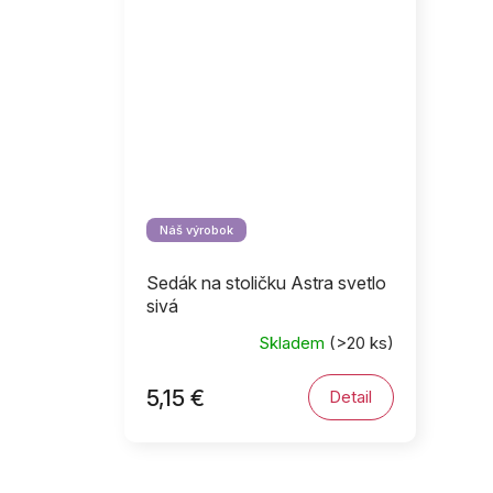
Náš výrobok
Sedák na stoličku Astra svetlo
sivá
Skladem
(>20 ks)
5,15 €
Detail