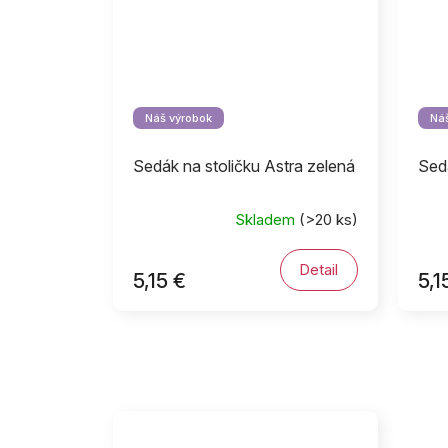
Náš výrobok
Náš
Sedák na stoličku Astra zelená
Sedá
Skladem
(>20 ks)
Detail
5,15 €
5,1