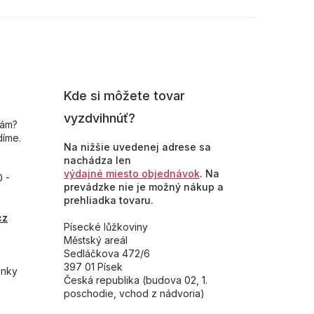
Kde si môžete tovar
vyzdvihnúť?
nám?
díme.
Na nižšie uvedenej adrese sa
nachádza len
výdajné miesto objednávok
. Na
0 -
prevádzke nie je možný nákup a
prehliadka tovaru.
cz
Písecké lůžkoviny
Městský areál
Sedláčkova 472/6
397 01 Písek
inky
Česká republika (budova 02, 1.
poschodie, vchod z nádvoria)