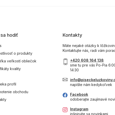
sa hodiť
Kontakty
s
Máte nejaké otázky k lôžkovi
Kontaktujte nás, radi vám pora
ostlivosť o produkty
+420 608 164 138
ľka veľkostí obliečok
sme tu pre vás Po-Pia 6:0
fikáty kvality
14:30
info@piseckeluzkoviny.
eka profil
napíšte nám kedykoľvek
otenie obchodu
Facebook
odoberajte zaujímavé nov
akty
Instagram
inšpirujte sa novinkami