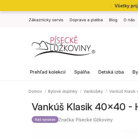
Prejsť
Všetky pri
na
obsah
Zákaznícky servis
Doprava a platba
Blog
O nás
Prehľad kolekcií
Spálňa
Detská izba
By
Domov
Bytové doplnky
Vankúšiky
Vankúš Klasik 
Vankúš Klasik 40x40 - 
Značka:
Písecké lůžkoviny
Náš výrobok