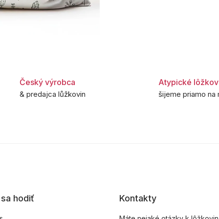
Český výrobca
Atypické lôžkov
& predajca lůžkovin
šijeme priamo na 
sa hodiť
Kontakty
s
Máte nejaké otázky k lôžkovi