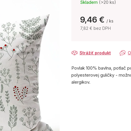
Skladem
(>20 ks)
9,46 €
/ ks
7,82 € bez DPH
Jednotková
cena:
Strážiť produkt
O
Povlak 100% bavlna, potlač p
polyesterovej guličky - možn
alergikov.