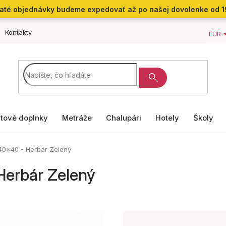
jaté objednávky budeme expedovať až po našej dovolenke od 1
Kontakty
EUR
tové doplnky
Metráže
Chalupári
Hotely
Školy
40x40 - Herbár Zelený
Herbár Zelený