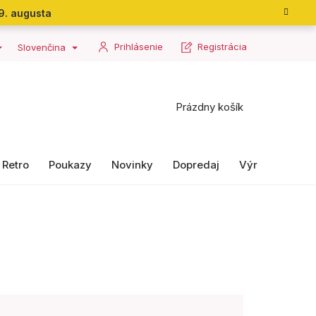
9. augusta
Prihlásenie
Registrácia
Slovenčina
Nákupný
Prázdny košík
košík
Retro
Poukazy
Novinky
Dopredaj
Výrobky II. ako