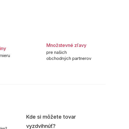
Množstevné zľavy
iny
pre našich
mieru
obchodných partnerov
Kde si môžete tovar
vyzdvihnúť?
nám?