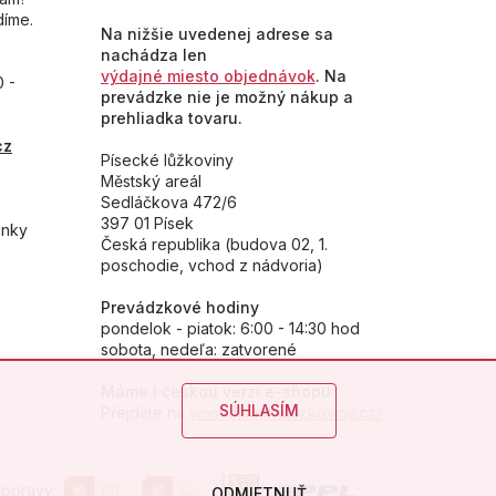
díme.
Na nižšie uvedenej adrese sa
nachádza len
výdajné miesto objednávok
. Na
0 -
prevádzke nie je možný nákup a
prehliadka tovaru.
cz
Písecké lůžkoviny
Městský areál
Sedláčkova 472/6
397 01 Písek
inky
Česká republika (budova 02, 1.
poschodie, vchod z nádvoria)
Prevádzkové hodiny
pondelok - piatok: 6:00 - 14:30 hod
sobota, nedeľa: zatvorené
Máme i českou verzi e-shopu
SÚHLASÍM
Přejděte na
www.piseckeluzkoviny.cz/
opravy:
ODMIETNUŤ