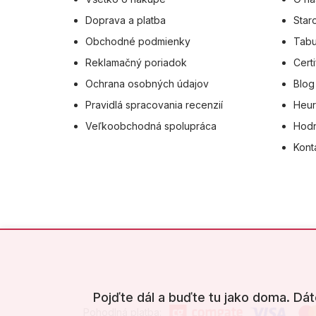
e
Doprava a platba
Star
Obchodné podmienky
Tabu
Reklamačný poriadok
Certi
Ochrana osobných údajov
Blog
Pravidlá spracovania recenzií
Heur
Veľkoobchodná spolupráca
Hodn
Kont
Pojďte dál a buďte tu jako doma. Dát
Pohodlná platba: