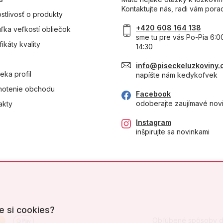
Kontaktujte nás, radi vám pora
ostlivosť o produkty
+420 608 164 138
ľka veľkostí obliečok
sme tu pre vás Po-Pia 6:0
fikáty kvality
14:30
info@piseckeluzkoviny.
eka profil
napíšte nám kedykoľvek
otenie obchodu
Facebook
odoberajte zaujímavé nov
akty
Instagram
inšpirujte sa novinkami
e si cookies?
Obľúbené spôsoby d