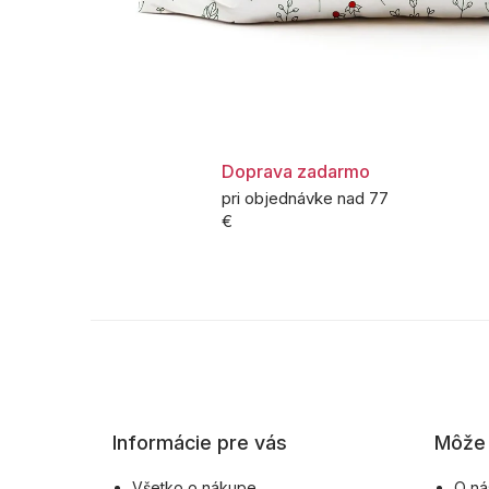
Doprava zadarmo
pri objednávke nad 77
€
Z
á
p
ä
Informácie pre vás
Môže 
t
i
Všetko o nákupe
O ná