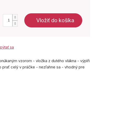
Vložiť do košíka
pýtať sa
onúkaným vzorom - vložka z dutého vlákna - výplň
o prať celý v práčke - nezľahne sa - vhodný pre