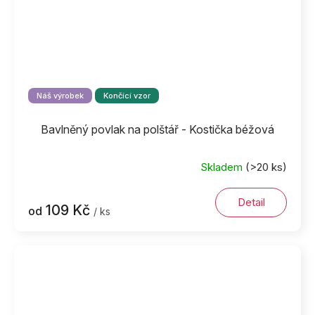
Náš výrobek
Končící vzor
Bavlněný povlak na polštář - Kostička béžová
Skladem
(>20 ks)
Detail
109 Kč
od
/ ks