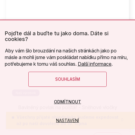
Pojďte dál a buďte tu jako doma. Dáte si
cookies?
Aby vám šlo brouzdání na našich stránkách jako po
másle a mohli jsme vám poskládat nabídku přímo na míru,
potřebujeme k tomu váš souhlas.
Další informace
.
SOUHLASÍM
Náš výrobek
ODMÍTNOUT
Bavlněný povlak na polštář - Sněhové vločky
Zlaté
Všechny přijaté objednávky budeme expedovat
NASTAVENÍ
Skladem
(>20 ks)
až po naší dovolené od 19. srpna