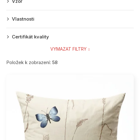
Vzor
Vlastnosti
Certifikát kvality
VYMAZAT FILTRY
Položek k zobrazení:
58
V
ý
p
i
s
p
r
o