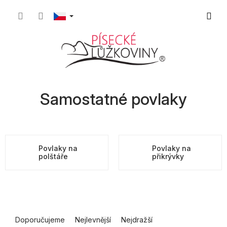
Přejít
Nákupn
na
obsah
košík
Samostatné povlaky
Povlaky na
Povlaky na
polštáře
přikrývky
Ř
a
Doporučujeme
Nejlevnější
Nejdražší