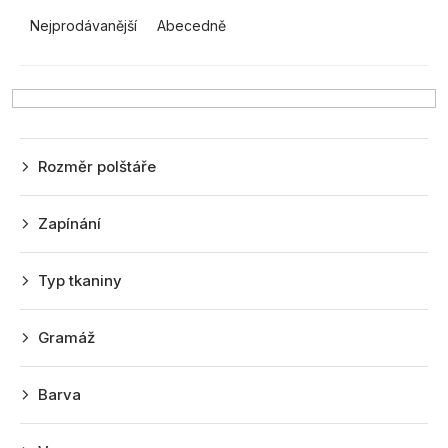
z
Nejprodávanější
Abecedně
e
n
í
p
r
Rozměr polštáře
o
d
Zapínání
u
k
Typ tkaniny
t
ů
Gramáž
Barva