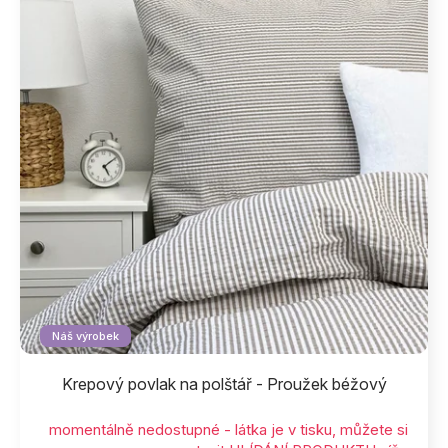
Náš výrobek
Krepový povlak na polštář - Proužek béžový
momentálně nedostupné - látka je v tisku, můžete si