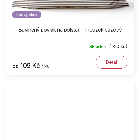
Náš výrobek
Bavlněný povlak na polštář - Proužek béžový
Skladem
(>20 ks)
Detail
109 Kč
od
/ ks