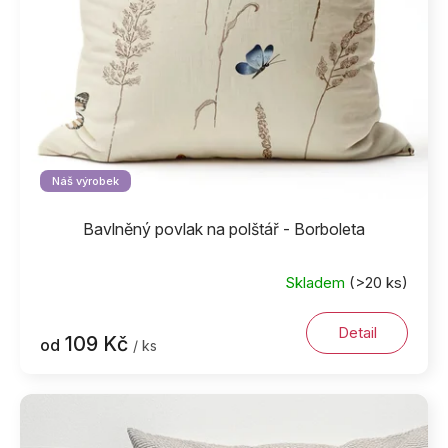
d
u
k
t
ů
Náš výrobek
Bavlněný povlak na polštář - Borboleta
Skladem
(>20 ks)
Detail
109 Kč
od
/ ks