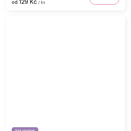
129 Kč
od
/ ks
Náš výrobek