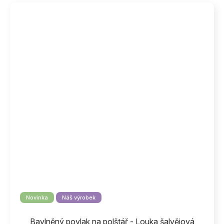
Novinka
Náš výrobek
Bavlněný povlak na polštář - Louka šalvějová