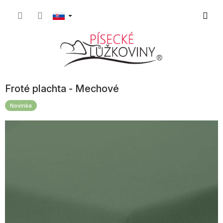
Prejsť
Nákup
na
obsah
košík
Froté plachta - Mechové
Novinka