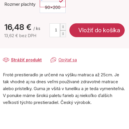
Rozmer plachty
90x200
16,48 €
/ ks
Vložiť do košíka
13,62 € bez DPH
Jednotková
cena:
Strážiť produkt
Opýtať sa
Froté prestieradlo je určené na výšku matraca až 25cm. Je
tak vhodné aj na dnes veľmi používané zdravotné matrace
alebo prístelky. Guma je všitá v tunelíku a je teda vymeniteľná.
V ponuke máme širokú paletu farieb aj niekoľko ďalších
veľkostí týchto prestieradiel. Český výrobok.