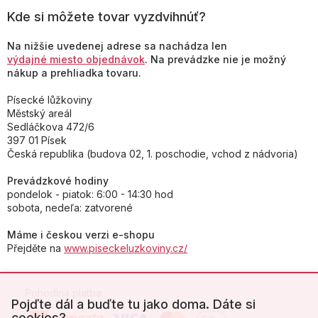
Kde si môžete tovar vyzdvihnúť?
Na nižšie uvedenej adrese sa nachádza len
výdajné miesto objednávok
. Na prevádzke nie je možný
nákup a prehliadka tovaru.
Písecké lůžkoviny
Městský areál
Sedláčkova 472/6
397 01 Písek
Česká republika (budova 02, 1. poschodie, vchod z nádvoria)
Prevádzkové hodiny
pondelok - piatok: 6:00 - 14:30 hod
sobota, nedeľa: zatvorené
Máme i českou verzi e-shopu
Přejděte na
www.piseckeluzkoviny.cz/
Pohodlná platba:
Pojďte dál a buďte tu jako doma. Dáte si
cookies?