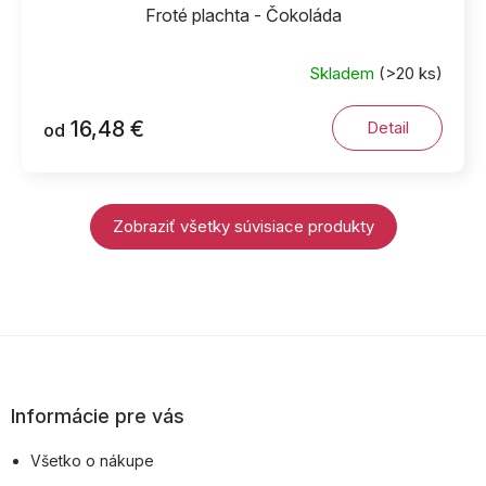
Froté plachta - Čokoláda
Skladem
(>20 ks)
16,48 €
Detail
od
Zobraziť všetky súvisiace produkty
Z
á
p
Informácie pre vás
ä
Všetko o nákupe
t