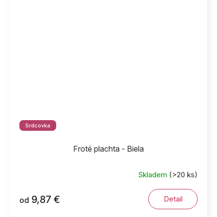
Srdcovka
Froté plachta - Biela
Skladem
(>20 ks)
9,87 €
Detail
od