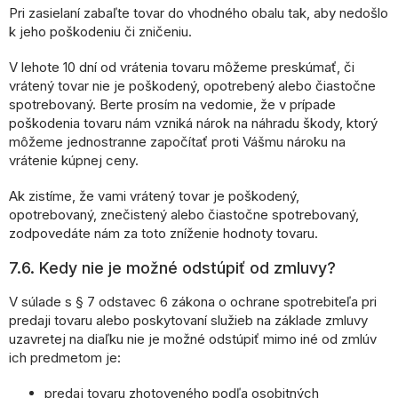
Pri zasielaní zabaľte tovar do vhodného obalu tak, aby nedošlo
k jeho poškodeniu či zničeniu.
V lehote 10 dní od vrátenia tovaru môžeme preskúmať, či
vrátený tovar nie je poškodený, opotrebený alebo čiastočne
spotrebovaný. Berte prosím na vedomie, že v prípade
poškodenia tovaru nám vzniká nárok na náhradu škody, ktorý
môžeme jednostranne započítať proti Vášmu nároku na
vrátenie kúpnej ceny.
Ak zistíme, že vami vrátený tovar je poškodený,
opotrebovaný, znečistený alebo čiastočne spotrebovaný,
zodpovedáte nám za toto zníženie hodnoty tovaru.
7.6. Kedy nie je možné odstúpiť od zmluvy?
V súlade s § 7 odstavec 6 zákona o ochrane spotrebiteľa pri
predaji tovaru alebo poskytovaní služieb na základe zmluvy
uzavretej na diaľku nie je možné odstúpiť mimo iné od zmlúv
ich predmetom je:
predaj tovaru zhotoveného podľa osobitných