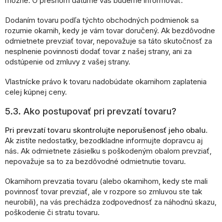
možné. O presnom dátume vás budeme informovať.
Dodaním tovaru podľa týchto obchodných podmienok sa
rozumie okamih, kedy je vám tovar doručený. Ak bezdôvodne
odmietnete prevziať tovar, nepovažuje sa táto skutočnosť za
nesplnenie povinnosti dodať tovar z našej strany, ani za
odstúpenie od zmluvy z vašej strany.
Vlastnícke právo k tovaru nadobúdate okamihom zaplatenia
celej kúpnej ceny.
5.3. Ako postupovať pri prevzatí tovaru?
Pri prevzatí tovaru skontrolujte neporušenosť jeho obalu
.
Ak zistíte nedostatky, bezodkladne informujte dopravcu aj
nás. Ak odmietnete zásielku s poškodeným obalom prevziať,
nepovažuje sa to za bezdôvodné odmietnutie tovaru.
Okamihom prevzatia tovaru (alebo okamihom, kedy ste mali
povinnosť tovar prevziať, ale v rozpore so zmluvou ste tak
neurobili), na vás prechádza zodpovednosť za náhodnú skazu,
poškodenie či stratu tovaru.