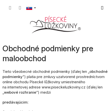
Prejsť
Nákup
na
obsah
košík
Obchodné podmienky pre
maloobchod
Tieto všeobecné obchodné podmienky (ďalej len „
obchodné
podmienky
“) platia pre zmluvy uzatvorené prostredníctvom
online obchodu Písecké lůžkoviny umiestneného
na internetovej adrese www.piseckeluzkoviny.cz (ďalej len
„
webové rozhranie
“) medzi
predávajúcim: