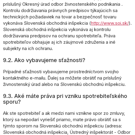
príslušný Okresný úrad odbor živnostenského podnikania .
Kontrolu dodržiavania právnych predpisov týkajúcich sa
technických požiadaviek na tovar a bezpečnosť tovaru
vykonáva Slovenská obchodná inšpekcia (
http://www.soi.sk/
).
Slovenská obchodná inšpekcia vykonáva aj kontrolu
dodržiavania predpisov na ochranu spotrebiteľa. Práva
spotrebiteľov obhajuje aj ich záujmové združenia a iné
subjekty na ich ochranu.
9.2. Ako vybavujeme sťažnosti?
Prípadné sťažnosti vybavujeme prostredníctvom svojho
kontaktného e-mailu. Ďalej sa môžete obrátiť na príslušný
živnostenský úrad alebo na Slovenskú obchodnú inšpekciu.
9.3. Aké máte práva pri vzniku spotrebiteľského
sporu?
Ak ste spotrebiteľ a ak medzi nami vznikne spor zo zmluvy,
ktorý sa nepodarí vyriešiť priamo, mate právo obrátiť sa s
týmto sporom na Slovenskú obchodnú inšpekciu (adresa:
Slovenská obchodná inšpekcia, Ústredný inšpektorát - Odbor