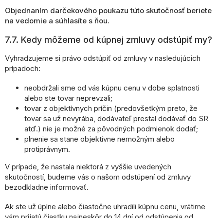
Objednaním darčekového poukazu túto skutočnosť beriete
na vedomie a súhlasíte s ňou.
7.7. Kedy môžeme od kúpnej zmluvy odstúpiť my?
Vyhradzujeme si právo odstúpiť od zmluvy v nasledujúcich
prípadoch:
neobdržali sme od vás kúpnu cenu v dobe splatnosti
alebo ste tovar neprevzali;
tovar z objektívnych príčin (predovšetkým preto, že
tovar sa už nevyrába, dodávateľ prestal dodávať do SR
atď.) nie je možné za pôvodných podmienok dodať;
plnenie sa stane objektívne nemožným alebo
protiprávnym.
V prípade, že nastala niektorá z vyššie uvedených
skutočností, budeme vás o našom odstúpení od zmluvy
bezodkladne informovať.
Ak ste už úplne alebo čiastočne uhradili kúpnu cenu, vrátime
vám prijatú čiastku najneskôr do 14 dní od odstúpenia od