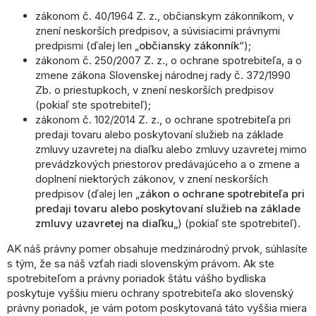
zákonom č. 40/1964 Z. z., občianskym zákonníkom, v
znení neskorších predpisov, a súvisiacimi právnymi
predpismi (ďalej len „
občiansky zákonník
“);
zákonom č. 250/2007 Z. z., o ochrane spotrebiteľa, a o
zmene zákona Slovenskej národnej rady č. 372/1990
Zb. o priestupkoch, v znení neskorších predpisov
(pokiaľ ste spotrebiteľ);
zákonom č. 102/2014 Z. z., o ochrane spotrebiteľa pri
predaji tovaru alebo poskytovaní služieb na základe
zmluvy uzavretej na diaľku alebo zmluvy uzavretej mimo
prevádzkových priestorov predávajúceho a o zmene a
doplnení niektorých zákonov, v znení neskorších
predpisov (ďalej len „
zákon o ochrane spotrebiteľa pri
predaji tovaru alebo poskytovaní služieb na základe
zmluvy uzavretej na diaľku
„) (pokiaľ ste spotrebiteľ).
AK náš právny pomer obsahuje medzinárodný prvok, súhlasíte
s tým, že sa náš vzťah riadi slovenským právom. Ak ste
spotrebiteľom a právny poriadok štátu vášho bydliska
poskytuje vyššiu mieru ochrany spotrebiteľa ako slovenský
právny poriadok, je vám potom poskytovaná táto vyššia miera