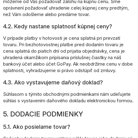
môžeme od Vás požadovať zálohu na kúpnu cenu. Sme
oprávnení požadovať uhradenie celej kúpnej ceny predtým,
než Vám odošleme alebo predáme tovar.
4.2. Kedy nastane splatnosť kúpnej ceny?
V prípade platby v hotovosti je cena splatná pri prevzatí
tovaru. Pri bezhotovostnej platbe pred dodaním tovaru je
cena splatná do piatich dní od prijatia objednávky, cena je
uhradená okamžikom pripísania príslušnej čiastky na náš
bankový účet alebo účet GoPay. Ak neobdržíme cenu v dobe
splatnosti, vyhradzujeme si právo odstúpiť od zmluvy.
4.3. Ako vystavujeme daňový doklad?
Súhlasom s týmito obchodnými podmienkami nám udeľujete
súhlas s vystavením daňového dokladu elektronickou formou.
5. DODACIE PODMIENKY
5.1. Ako posielame tovar?