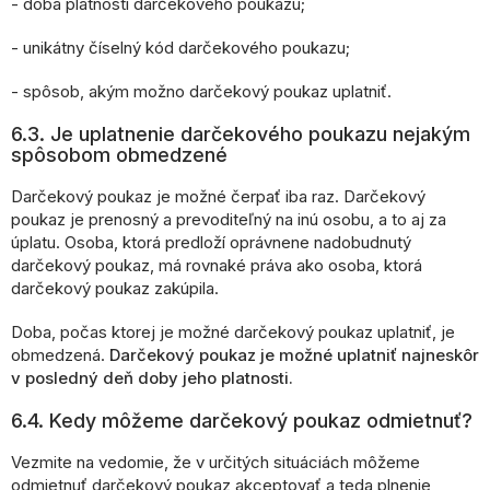
- doba platnosti darčekového poukazu;
- unikátny číselný kód darčekového poukazu;
- spôsob, akým možno darčekový poukaz uplatniť.
6.3. Je uplatnenie darčekového poukazu nejakým
spôsobom obmedzené
Darčekový poukaz je možné čerpať iba raz. Darčekový
poukaz je prenosný a prevoditeľný na inú osobu, a to aj za
úplatu. Osoba, ktorá predloží oprávnene nadobudnutý
darčekový poukaz, má rovnaké práva ako osoba, ktorá
darčekový poukaz zakúpila.
Doba, počas ktorej je možné darčekový poukaz uplatniť, je
obmedzená.
Darčekový poukaz je možné uplatniť najneskôr
v posledný deň doby jeho platnosti.
6.4. Kedy môžeme darčekový poukaz odmietnuť?
Vezmite na vedomie, že v určitých situáciách môžeme
odmietnuť darčekový poukaz akceptovať a teda plnenie