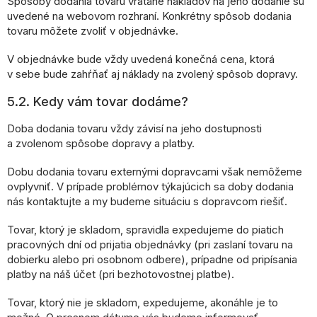
Spôsoby dodania tovaru vrátane nákladov na jeho dodanie sú
uvedené na webovom rozhraní. Konkrétny spôsob dodania
tovaru môžete zvoliť v objednávke.
V objednávke bude vždy uvedená konečná cena, ktorá
v sebe bude zahŕňať aj náklady na zvolený spôsob dopravy.
5.2. Kedy vám tovar dodáme?
Doba dodania tovaru vždy závisí na jeho dostupnosti
a zvolenom spôsobe dopravy a platby.
Dobu dodania tovaru externými dopravcami však nemôžeme
ovplyvniť. V prípade problémov týkajúcich sa doby dodania
nás kontaktujte a my budeme situáciu s dopravcom riešiť.
Tovar, ktorý je skladom, spravidla expedujeme do piatich
pracovných dní od prijatia objednávky (pri zaslaní tovaru na
dobierku alebo pri osobnom odbere), prípadne od pripísania
platby na náš účet (pri bezhotovostnej platbe).
Tovar, ktorý nie je skladom, expedujeme, akonáhle je to