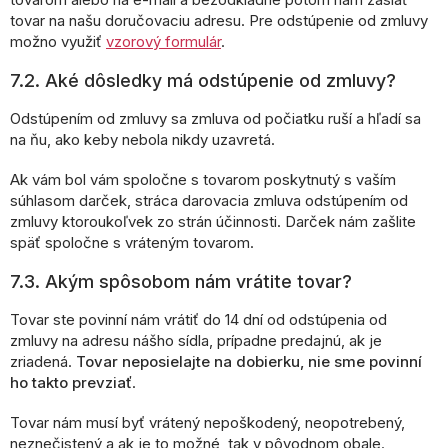
tovar na našu doručovaciu adresu. Pre odstúpenie od zmluvy
možno využiť
vzorový formulár
.
7.2. Aké dôsledky má odstúpenie od zmluvy?
Odstúpením od zmluvy sa zmluva od počiatku ruší a hľadí sa
na ňu, ako keby nebola nikdy uzavretá.
Ak vám bol vám spoločne s tovarom poskytnutý s vaším
súhlasom darček, stráca darovacia zmluva odstúpením od
zmluvy ktoroukoľvek zo strán účinnosti. Darček nám zašlite
späť spoločne s vráteným tovarom.
7.3. Akým spôsobom nám vrátite tovar?
Tovar ste povinní nám vrátiť do 14 dní od odstúpenia od
zmluvy na adresu nášho sídla, prípadne predajnú, ak je
zriadená.
Tovar neposielajte na dobierku, nie sme povinní
ho takto prevziať
.
Tovar nám musí byť vrátený nepoškodený, neopotrebený,
neznečistený a ak je to možné, tak v pôvodnom obale.