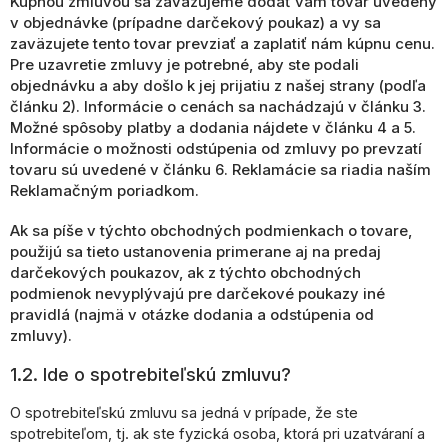
Kúpnou zmluvou sa zaväzujeme dodať vám tovar uvedený
v objednávke (prípadne darčekový poukaz) a vy sa
zaväzujete tento tovar prevziať a zaplatiť nám kúpnu cenu.
Pre uzavretie zmluvy je potrebné, aby ste podali
objednávku a aby došlo k jej prijatiu z našej strany (podľa
článku 2). Informácie o cenách sa nachádzajú v článku 3.
Možné spôsoby platby a dodania nájdete v článku 4 a 5.
Informácie o možnosti odstúpenia od zmluvy po prevzatí
tovaru sú uvedené v článku 6. Reklamácie sa riadia naším
Reklamačným poriadkom.
Ak sa píše v týchto obchodných podmienkach o tovare,
použijú sa tieto ustanovenia primerane aj na predaj
darčekových poukazov, ak z týchto obchodných
podmienok nevyplývajú pre darčekové poukazy iné
pravidlá (najmä v otázke dodania a odstúpenia od
zmluvy).
1.2. Ide o spotrebiteľskú zmluvu?
O spotrebiteľskú zmluvu sa jedná v prípade, že ste
spotrebiteľom, tj. ak ste fyzická osoba, ktorá pri uzatváraní a