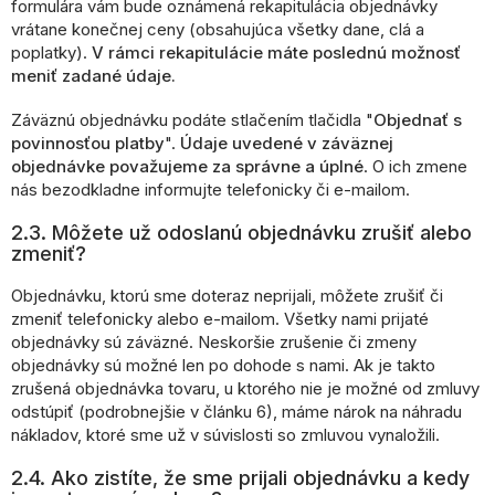
formulára vám bude oznámená rekapitulácia objednávky
vrátane konečnej ceny (obsahujúca všetky dane, clá a
poplatky).
V rámci rekapitulácie máte poslednú možnosť
meniť zadané údaje.
Záväznú objednávku podáte stlačením tlačidla "
Objednať s
povinnosťou platby
".
Údaje uvedené v záväznej
objednávke považujeme za správne a úplné
. O ich zmene
nás bezodkladne informujte telefonicky či e-mailom.
2.3. Môžete už odoslanú objednávku zrušiť alebo
zmeniť?
Objednávku, ktorú sme doteraz neprijali, môžete zrušiť či
zmeniť telefonicky alebo e-mailom. Všetky nami prijaté
objednávky sú záväzné. Neskoršie zrušenie či zmeny
objednávky sú možné len po dohode s nami. Ak je takto
zrušená objednávka tovaru, u ktorého nie je možné od zmluvy
odstúpiť (podrobnejšie v článku 6), máme nárok na náhradu
nákladov, ktoré sme už v súvislosti so zmluvou vynaložili.
2.4. Ako zistíte, že sme prijali objednávku a kedy