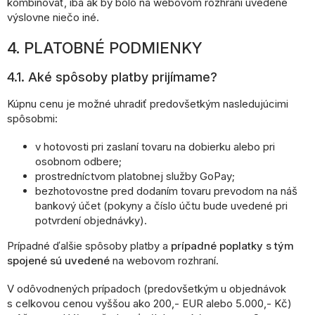
kombinovať, iba ak by bolo na webovom rozhraní uvedené
výslovne niečo iné.
4. PLATOBNÉ PODMIENKY
4.1. Aké spôsoby platby prijímame?
Kúpnu cenu je možné uhradiť predovšetkým nasledujúcimi
spôsobmi:
v hotovosti pri zaslaní tovaru na dobierku alebo pri
osobnom odbere;
prostredníctvom platobnej služby GoPay;
bezhotovostne pred dodaním tovaru prevodom na náš
bankový účet (pokyny a číslo účtu bude uvedené pri
potvrdení objednávky).
Prípadné ďalšie spôsoby platby a
prípadné poplatky s tým
spojené sú uvedené
na webovom rozhraní.
V odôvodnených prípadoch (predovšetkým u objednávok
s celkovou cenou vyššou ako 200,- EUR alebo 5.000,- Kč)