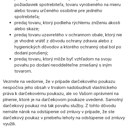
požiadaviek spotrebiteľa, tovaru vyrobeného na mieru
alebo tovaru určeného osobitne pre jedného
spotrebiteľa;
predaj tovaru, ktorý podlieha rýchlemu zníženiu akosti
alebo skaze;
predaj tovaru uzavretého v ochrannom obale, ktorý nie
je vhodné vrátiť z dôvodu ochrany zdravia alebo z
hygienických dôvodov a ktorého ochranný obal bol po
dodaní porušený;
predaj tovaru, ktorý môže byť vzhľadom na svoju
povahu po dodaní neoddeliteľne zmiešaný s iným
tovarom.
Vezmite na vedomie, že v prípade darčekového poukazu
nespočíva jeho obsah v trvalom nadobudnutí vlastníckeho
práva k darčekovému poukazu, ale vo Vašom oprávnení na
plnenie, ktoré je na darčekovom poukaze uvedené. Samotný
darčekový poukaz má tak povahu služby. Z tohto dôvodu
nemáte nárok na odstúpenie od zmluvy v prípade, že ste
darčekový poukaz v priebehu lehoty na odstúpenie od zmluvy
využili.