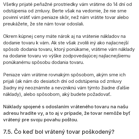
Všetky prijaté peňažné prostriedky vám vrátime do 14 dní od
odstúpenia od zmluvy. Berte však na vedomie, že nie sme
povinní vrátiť vám peniaze skôr, než nám vrátite tovar alebo
preukážete, že ste nám tovar odoslali.
Okrem kúpnej ceny máte nárok aj na vrátenie nákladov na
dodanie tovaru k vám. Ak ste však zvolili iný ako najlacnejší
spôsob dodania tovaru, ktorý ponúkame, vrátime vám náklady
na dodanie tovaru vo výške zodpovedajúcej najlacnejšiemu
ponúkanému spôsobu dodania tovaru.
Peniaze vám vrátime rovnakým spôsobom, akým sme ich
prijali (ak nám do desiatich dní od odstúpenia od zmluvy
žiadny iný neoznámite a nevzniknú vám týmto žiadne ďalšie
náklady), alebo spôsobom, aký budete požadovať.
Náklady spojené s odoslaním vráteného tovaru na našu
adresu hradíte vy, a to aj v prípade, že tovar nemôže byť
vrátený pre svoju povahu poštou.
7.5. Čo keď bol vrátený tovar poškodený?