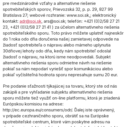
pre medzinárodné vzťahy a alternatívne riešenie
spotrebiteľských sporov, Prievozská 32, p. p. 29, 827 99
Bratislava 27; webové rozhranie: www.soi.sk,; elektronický
kontakt:
adr@soi.sk
, ars@soi.sk; telefón: +421 (0)2/58 27 21
23, +421 (0)2/58 27 21 41 ) za účelom alternatívneho riešenia
spotrebiteľského sporu. Toto právo môžete uplatniť najneskôr
do 1 roka odo dňa doručenia našej zamietavej odpovede na
žiadosť spotrebiteľa o nápravu alebo márneho uplynutia
30dňovej lehoty odo dňa, kedy nám spotrebiteľ odoslal
žiadosť o nápravu, na ktorú isme neodpovedali. Subjekt
alternatívneho riešenia sporu odmietne návrh na riešenie
pokiaľ sa nám nepodarí vyriešiť spor komunikáciou alebo
pokiaľ vyčísliteľná hodnota sporu nepresahuje sumu 20 eur.
Pre podanie sťažnosti týkajúcej sa tovaru, ktorý ste od nás
zakúpili a pre vyhľadanie subjektu alternatívneho riešenia
sporu môžete tiež využiť on-line platformu, ktorá je zriadená
Európskou komisiou na adrese:
http://ec.europa.eu/consumers/odr/. Ďalej iste oprávnený,
v prípade cezhraničného sporu, obrátiť sa na Európske
spotrebiteľské centrum, ktoré vám poskytne adresu na