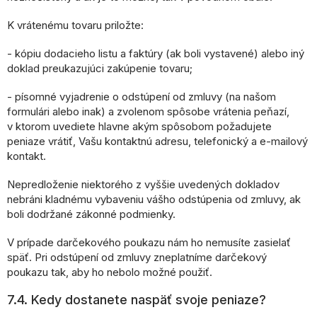
K vrátenému tovaru priložte:
- kópiu dodacieho listu a faktúry (ak boli vystavené) alebo iný
doklad preukazujúci zakúpenie tovaru;
- písomné vyjadrenie o odstúpení od zmluvy (na našom
formulári alebo inak) a zvolenom spôsobe vrátenia peňazí,
v ktorom uvediete hlavne akým spôsobom požadujete
peniaze vrátiť, Vašu kontaktnú adresu, telefonický a e-mailový
kontakt.
Nepredloženie niektorého z vyššie uvedených dokladov
nebráni kladnému vybaveniu vášho odstúpenia od zmluvy, ak
boli dodržané zákonné podmienky.
V prípade darčekového poukazu nám ho nemusíte zasielať
späť. Pri odstúpení od zmluvy zneplatníme darčekový
poukazu tak, aby ho nebolo možné použiť.
7.4. Kedy dostanete naspäť svoje peniaze?