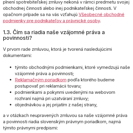
plnení spotrebiteľskej zmluvy nekoná v rámci predmetu svojej
obchodnej činnosti alebo inej podnikateľskej činnosti. V
opačnom prípade sa na vás vzťahujú
Všeobecné obchodné
podmienky pre podnikateľov a právnické osoby
.
1.3. Čím sa riadia naše vzájomné práva a
povinnosti?
V prvom rade zmluvou, ktorá je tvorená nasledujúcimi
dokumentami:
týmito obchodnými podmienkami, ktoré vymedzujú naše
vzájomné práva a povinnosti;
Reklamačným poriadkom
podľa ktorého budeme
postupovať pri reklamácii tovaru;
podmienkami a pokynmi uvedenými na webovom
rozhraní najmä pri uzatváraní zmluvy;
objednávkou a jej prijatím z našej strany,
a v otázkach neupravených zmluvou sa naše vzájomné práva
a povinnosti riadia slovenským právnym poriadkom, najmä
týmito právnymi predpismi: