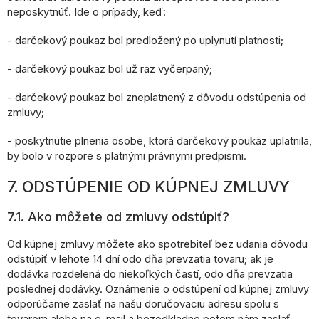
neposkytnúť. Ide o prípady, keď:
- darčekový poukaz bol predložený po uplynutí platnosti;
- darčekový poukaz bol už raz vyčerpaný;
- darčekový poukaz bol zneplatnený z dôvodu odstúpenia od
zmluvy;
- poskytnutie plnenia osobe, ktorá darčekový poukaz uplatnila,
by bolo v rozpore s platnými právnymi predpismi.
7. ODSTÚPENIE OD KÚPNEJ ZMLUVY
7.1. Ako môžete od zmluvy odstúpiť?
Od kúpnej zmluvy môžete ako spotrebiteľ bez udania dôvodu
odstúpiť v lehote 14 dní odo dňa prevzatia tovaru; ak je
dodávka rozdelená do niekoľkých častí, odo dňa prevzatia
poslednej dodávky. Oznámenie o odstúpení od kúpnej zmluvy
odporúčame zaslať na našu doručovaciu adresu spolu s
tovarom alebo na e-mail a bezodkladne potom nám zaslať