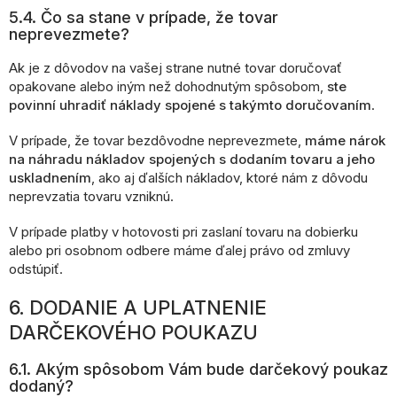
5.4. Čo sa stane v prípade, že tovar
neprevezmete?
Ak je z dôvodov na vašej strane nutné tovar doručovať
opakovane alebo iným než dohodnutým spôsobom,
ste
povinní uhradiť náklady spojené s takýmto doručovaním
.
V prípade, že tovar bezdôvodne neprevezmete,
máme nárok
na náhradu nákladov spojených s dodaním tovaru a jeho
uskladnením
, ako aj ďalších nákladov, ktoré nám z dôvodu
neprevzatia tovaru vzniknú.
V prípade platby v hotovosti pri zaslaní tovaru na dobierku
alebo pri osobnom odbere máme ďalej právo od zmluvy
odstúpiť.
6. DODANIE A UPLATNENIE
DARČEKOVÉHO POUKAZU
6.1. Akým spôsobom Vám bude darčekový poukaz
dodaný?