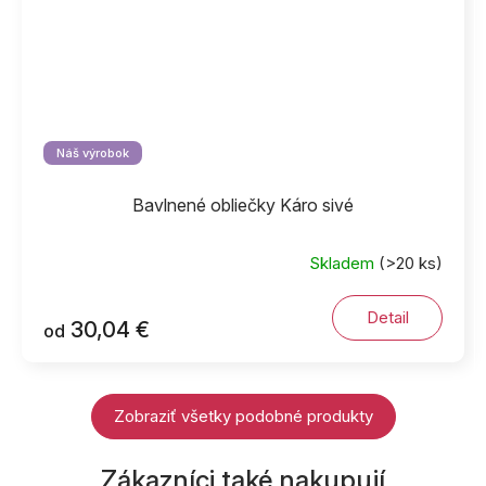
Náš výrobok
Bavlnené obliečky Káro sivé
Skladem
(>20 ks)
Detail
30,04 €
od
Zobraziť všetky podobné produkty
Zákazníci také nakupují