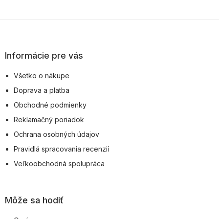
Z
á
p
Informácie pre vás
ä
Všetko o nákupe
t
Doprava a platba
i
Obchodné podmienky
e
Reklamačný poriadok
Ochrana osobných údajov
Pravidlá spracovania recenzií
Veľkoobchodná spolupráca
Môže sa hodiť