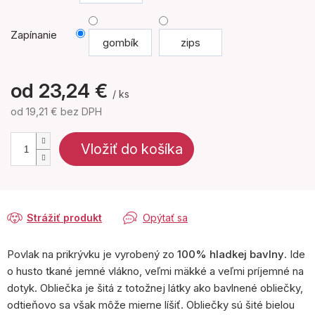
Zapínanie
gombík
zips
od
23,24 €
/ ks
od
19,21 €
bez DPH
Jednotková
cena:
Vložiť do košíka
Strážiť produkt
Opýtať sa
Povlak na prikrývku je vyrobený zo
100% hladkej bavlny
. Ide
o husto tkané jemné vlákno, veľmi mäkké a veľmi príjemné na
dotyk. Obliečka je šitá z totožnej látky ako bavlnené obliečky,
odtieňovo sa však môže mierne líšiť. Obliečky sú šité bielou