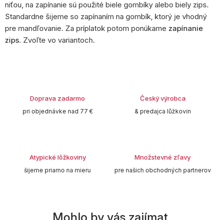
niťou, na zapínanie sú použité biele gombíky alebo biely zips.
Standardne šijeme so zapínaním na gombík, ktorý je vhodný
pre mandľovanie. Za príplatok potom ponúkame
zapínanie
zips.
Zvoľte vo variantoch.
Doprava zadarmo
Český výrobca
pri objednávke nad 77 €
& predajca lůžkovin
Atypické lôžkoviny
Množstevné zľavy
šijeme priamo na mieru
pre našich obchodných partnerov