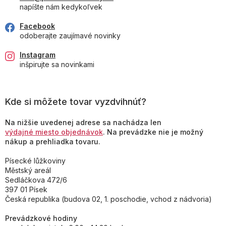
napíšte nám kedykoľvek
Facebook
odoberajte zaujímavé novinky
Instagram
inšpirujte sa novinkami
Kde si môžete tovar vyzdvihnúť?
Na nižšie uvedenej adrese sa nachádza len
výdajné miesto objednávok
. Na prevádzke nie je možný
nákup a prehliadka tovaru.
Písecké lůžkoviny
Městský areál
Sedláčkova 472/6
397 01 Písek
Česká republika (budova 02, 1. poschodie, vchod z nádvoria)
Prevádzkové hodiny