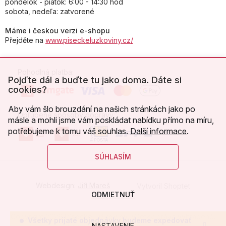
pondelok - piatok: 6:00 - 14:30 hod
sobota, nedeľa: zatvorené
Máme i českou verzi e-shopu
Přejděte na
www.piseckeluzkoviny.cz/
Pohodlná platba:
Pojďte dál a buďte tu jako doma. Dáte si
cookies?
Aby vám šlo brouzdání na našich stránkách jako po
Obľúbené spôsoby dopravy:
másle a mohli jsme vám poskládat nabídku přímo na míru,
potřebujeme k tomu váš souhlas.
Další informace
.
SÚHLASÍM
Webdesign:
Jiří Mareš
Vytvoril Shoptet
ODMIETNUŤ
Copyright 2026
Písecké lůžkoviny
. Všetky práva vyhradené.
Všetky prijaté objednávky budeme expedovať
NASTAVENIE