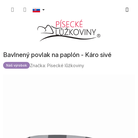
Prejsť
Nákup
na
obsah
košík
Bavlnený povlak na paplón - Káro sivé
Značka:
Písecké lůžkoviny
Náš výrobok