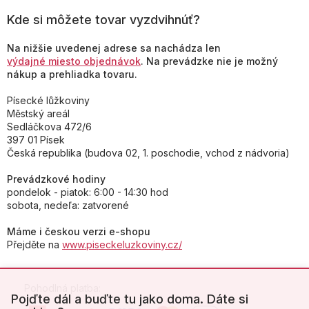
Kde si môžete tovar vyzdvihnúť?
Na nižšie uvedenej adrese sa nachádza len
výdajné miesto objednávok
. Na prevádzke nie je možný
nákup a prehliadka tovaru.
Písecké lůžkoviny
Městský areál
Sedláčkova 472/6
397 01 Písek
Česká republika (budova 02, 1. poschodie, vchod z nádvoria)
Prevádzkové hodiny
pondelok - piatok: 6:00 - 14:30 hod
sobota, nedeľa: zatvorené
Máme i českou verzi e-shopu
Přejděte na
www.piseckeluzkoviny.cz/
Pohodlná platba:
Pojďte dál a buďte tu jako doma. Dáte si