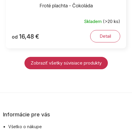
Froté plachta - Čokoláda
Skladem
(>20 ks)
16,48 €
Detail
od
Zobraziť všetky súvisiace produkty
Z
á
p
Informácie pre vás
ä
Všetko o nákupe
t