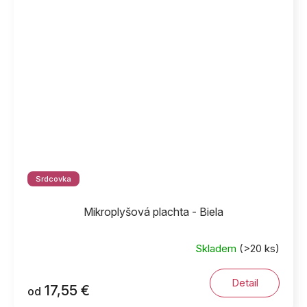
Srdcovka
Mikroplyšová plachta - Biela
Skladem
(>20 ks)
Detail
17,55 €
od