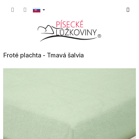
Prejsť
Nákup
na
obsah
košík
Froté plachta - Tmavá šalvia