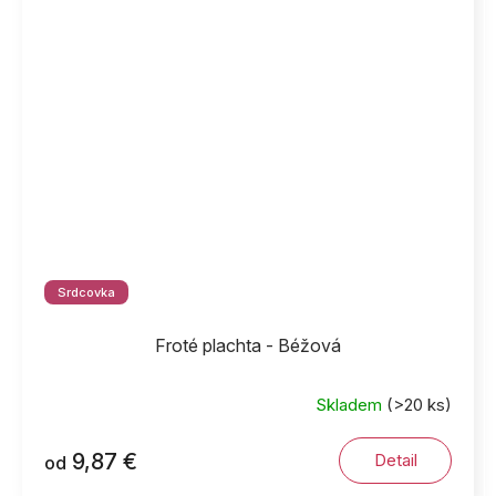
Srdcovka
Froté plachta - Béžová
Skladem
(>20 ks)
9,87 €
Detail
od