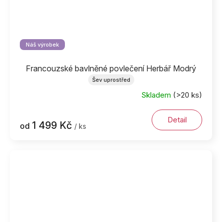
Náš výrobek
Francouzské bavlněné povlečení Herbář Modrý
Šev uprostřed
Skladem
(>20 ks)
Detail
1 499 Kč
od
/ ks