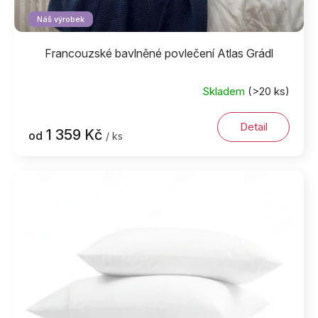
Náš výrobek
Francouzské bavlněné povlečení Atlas Grádl
Skladem
(>20 ks)
Detail
1 359 Kč
od
/ ks