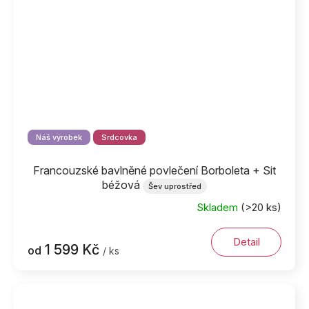
Náš výrobek
Srdcovka
Francouzské bavlněné povlečení Borboleta + Sit
béžová
Šev uprostřed
Skladem
(>20 ks)
Detail
1 599 Kč
od
/ ks