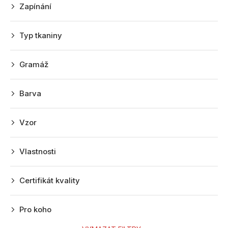
k
Zapínání
t
ů
Typ tkaniny
Gramáž
Barva
Vzor
Vlastnosti
Certifikát kvality
Pro koho