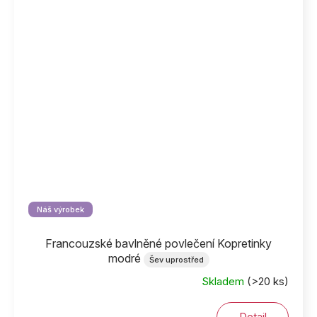
Náš výrobek
Francouzské bavlněné povlečení Kopretinky
modré
Šev uprostřed
Skladem
(>20 ks)
Detail