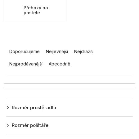
Přehozy na
postele
Ř
a
Doporučujeme
Nejlevnější
Nejdražší
z
Nejprodávanější
Abecedně
e
n
í
p
r
Rozměr prostěradla
o
d
Rozměr polštáře
u