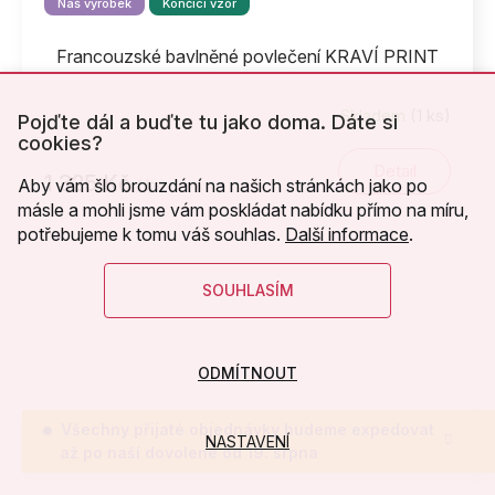
Náš výrobek
Končící vzor
Francouzské bavlněné povlečení KRAVÍ PRINT
Skladem
(1 ks)
Pojďte dál a buďte tu jako doma. Dáte si
cookies?
Detail
1 325 Kč
Aby vám šlo brouzdání na našich stránkách jako po
/ ks
másle a mohli jsme vám poskládat nabídku přímo na míru,
potřebujeme k tomu váš souhlas.
Další informace
.
SOUHLASÍM
ODMÍTNOUT
Všechny přijaté objednávky budeme expedovat
NASTAVENÍ
až po naší dovolené od 19. srpna