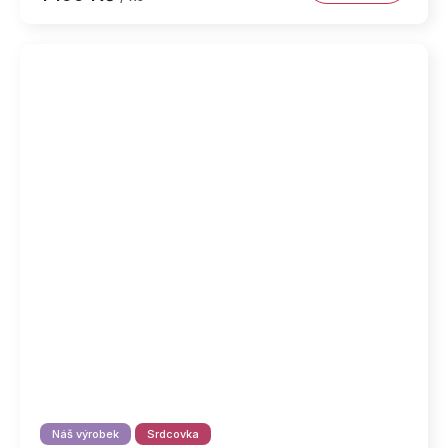
Náš výrobek
Srdcovka