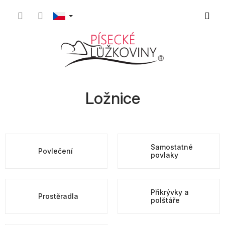
Přejít
Nákupn
na
obsah
košík
Ložnice
Samostatné
Povlečení
povlaky
Přikrývky a
Prostěradla
polštáře