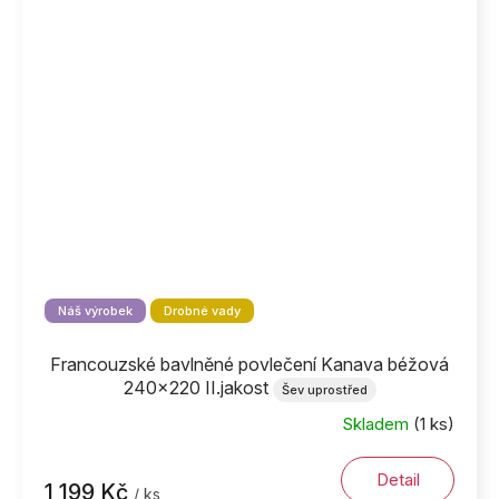
Náš výrobek
Drobné vady
Francouzské bavlněné povlečení Kanava béžová
240x220 II.jakost
Šev uprostřed
Skladem
(1 ks)
Detail
1 199 Kč
/ ks