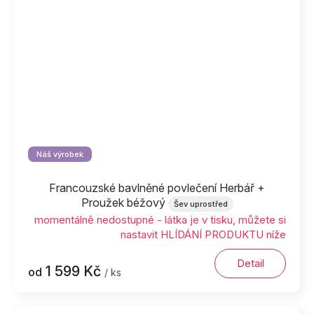
Náš výrobek
Francouzské bavlněné povlečení Herbář +
Proužek béžový
Šev uprostřed
momentálně nedostupné - látka je v tisku, můžete si
nastavit HLÍDÁNÍ PRODUKTU níže
Detail
1 599 Kč
od
/ ks