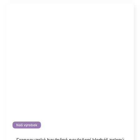
Náš výrobek
Francouzské bavlněné povlečení Herbář zelený