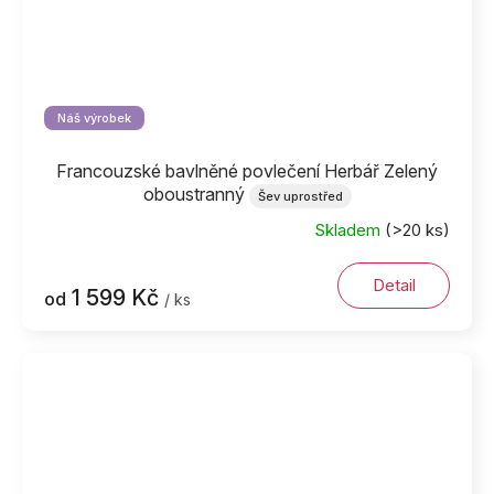
Náš výrobek
Francouzské bavlněné povlečení Herbář Zelený
oboustranný
Šev uprostřed
Skladem
(>20 ks)
Detail
1 599 Kč
od
/ ks