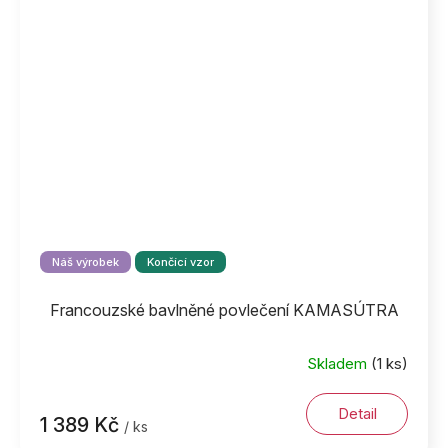
Náš výrobek
Končící vzor
Francouzské bavlněné povlečení KAMASÚTRA
Skladem
(1 ks)
Detail
1 389 Kč
/ ks