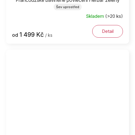
Šev uprostřed
Skladem
(>20 ks)
Detail
1 499 Kč
od
/ ks