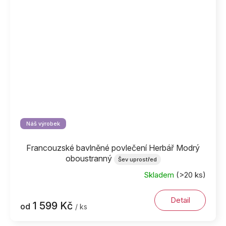
Náš výrobek
Francouzské bavlněné povlečení Herbář Modrý
oboustranný
Šev uprostřed
Skladem
(>20 ks)
Detail
1 599 Kč
od
/ ks